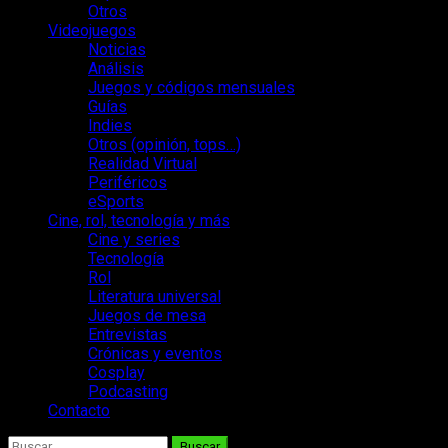
Otros
Videojuegos
Noticias
Análisis
Juegos y códigos mensuales
Guías
Indies
Otros (opinión, tops…)
Realidad Virtual
Periféricos
eSports
Cine, rol, tecnología y más
Cine y series
Tecnología
Rol
Literatura universal
Juegos de mesa
Entrevistas
Crónicas y eventos
Cosplay
Podcasting
Contacto
Buscar: