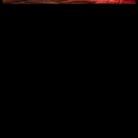
Además de Shang Tsung, el tráiler también presenta a Reiko,
el leal lugarteniente del General Shao.
Reiko es conocido
por su feroz personalidad y su estilo de kombate
igualmente agresivo
, lo que lo convierte en un rival
formidable en el mundo de Mortal Kombat. El juego promete
una amplia gama de estilos de kombate demoledores para
los jugadores disfruten.
Una característica especialmente notable de Mortal Kombat 1
es su enfoque en la accesibilidad. El juego incluirá opciones
de accesibilidad como descripciones de audio y
señalizaciones de acción en pantalla que
se activarán en
tiempo real para proporcionar orientación contextual a
los jugadores
. Esta inclusión demuestra el compromiso de
la franquicia en hacer que la experiencia de juego sea
accesible para una audiencia diversa.
Mortal Kombat 1
estará disponible para su compra a partir
del 14 de septiembre, con un acceso anticipado para aquellos
que adquieran la Premium Edition. Para los que opten por la
Standard Edition, el juego estará disponible a partir del 19 de
septiembre. Además,
todos los jugadores que realicen