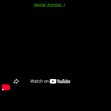
Bros. Games ha lanzado un nuevo
gameplay trailer
de Reiko y
Shan Tsung para
Mortal Kombat 1
, la última entrega de la
legendaria franquicia desarrollada por el prestigioso
NetherRealm Studios
. En este nuevo avance, los jugadores
pueden obtener su primera vista al
gameplay
de dos
personajes icónicos: Shang Tsung y Reiko.
El tráiler revela detalles impactantes sobre la historia de
Shang Tsung y su destino en el mundo renacido de
Mortal
Kombat
,
bajo el reinado de Liu Kang, el Dios del Fuego
.
Los jugadores pueden apreciar en todo su esplendor las