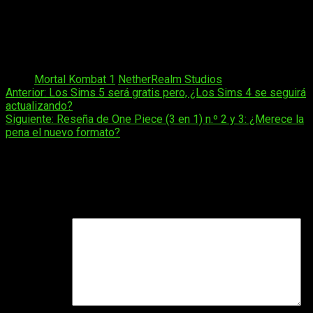
una reserva recibirán a Shang Tsung
como personaje
jugable, lo que sin duda añadirá un toque de magia y trucos a
los combates mortales de Mortal Kombat 1. ¡Prepárense para
enfrentarse a sus oponentes y demostrar quién es el
verdadero maestro del kombate a partir de septiembre!
Tags:
Mortal Kombat 1
NetherRealm Studios
Navegación
Anterior:
Los Sims 5 será gratis pero, ¿Los Sims 4 se seguirá
actualizando?
de
Siguiente:
Reseña de One Piece (3 en 1) n.º 2 y 3: ¿Merece la
entradas
pena el nuevo formato?
Deja una respuesta
Tu dirección de correo electrónico no será publicada.
Los
campos obligatorios están marcados con
*
Comentario
*