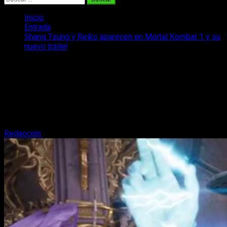
Inicio
Entrada
Shang Tsung y Reiko aparecen en Mortal Kombat 1 y su
nuevo tráiler
Shang Tsung y Reiko aparecen en
Mortal Kombat 1 y su nuevo tráiler
El nuevo tráiler de lanzamiento de Mortal Kombat 1 muestra
por primera vez gameplay de Shang Tsung y Reiko. Os lo
mostramos.
Redacción
13 de septiembre, 2023
3 minutos de lectura