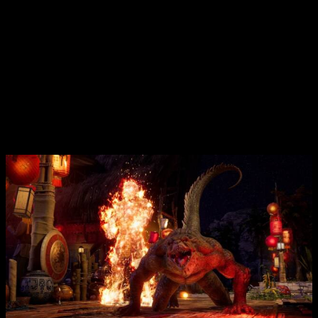
mortales habilidades de este astuto hechicero, que incluyen
proyectiles de fuego, combos devastadores y una habilidad
única que le permite transformarse en otros kombatientes
rivales. La transformación de Shang Tsung es una
característica distintiva que ha sido parte de su identidad
desde los primeros juegos de la serie.
Shang Tsung y Reiko se suman
a
Mortal Kombat 1