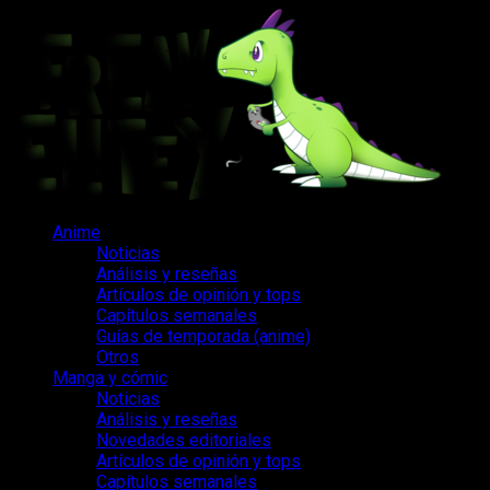
Saltar
al
contenido
Menú
Anime
principal
Noticias
Análisis y reseñas
Artículos de opinión y tops
Capítulos semanales
Guías de temporada (anime)
Otros
Manga y cómic
Noticias
Análisis y reseñas
Novedades editoriales
Artículos de opinión y tops
Capítulos semanales