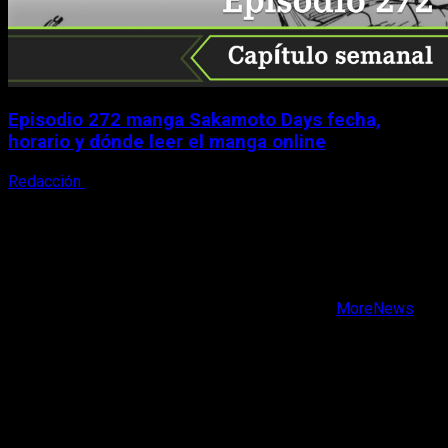
Episodio 272 manga Sakamoto Days fecha,
horario y dónde leer el manga online
Redacción
9 de agosto, 2026
X
Facebook
Instagram
Youtube
Copyright © Todos los derechos reservados.
|
MoreNews
por AF themes.