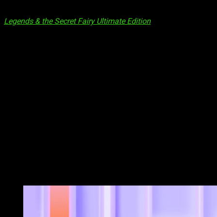
Esta campaña incluye una selección de más de 400 títulos d
Legends & the Secret Fairy Ultimate Edition
. Entre las ofertas
Bloodborne: Game of the Year Edition
para PS4 por 17,4
Dragon Ball FighterZ
para PS4 por 9,79 € antes por 69,99
DRAGON QUEST XI S: Ecos de un pasado perdido – Edici
Guilty Gear -Strive- Deluxe Edition
para PS4 & PS5 por 63
LOST JUDGMENT
para PS4 & PS5 por 29,99 € antes por 
Metal Gear Solid V: The Definitive Experience
para PS4 p
Monster Hunter: World – Iceborne
para PS4 por 20,09 € 
Naruto to Boruto: Shinobi Striker – Deluxe Edition
para P
NieR Replicant ver.1.22474487139…
para PS4 por 29,99 
Persona 5 Strikers Digital Deluxe Edition
para PS4 por 31
Resident Evil Village Deluxe Edition
para PS4 & PS5 por 3
SCARLET NEXUS Deluxe Edition
para PS4 & PS5 por 33,5
Shadow of the Colossus
para PS4 por 19,99 € antes por 
Ofertas PlayStation: Juegos por menos 