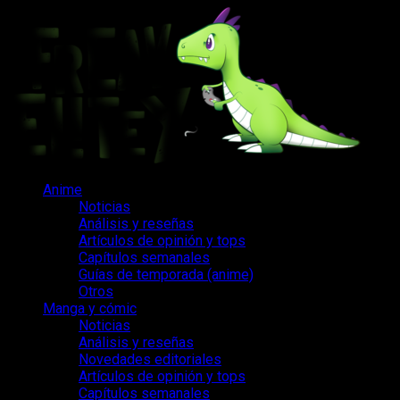
Saltar
al
contenido
Menú
Anime
principal
Noticias
Análisis y reseñas
Artículos de opinión y tops
Capítulos semanales
Guías de temporada (anime)
Otros
Manga y cómic
Noticias
Análisis y reseñas
Novedades editoriales
Artículos de opinión y tops
Capítulos semanales