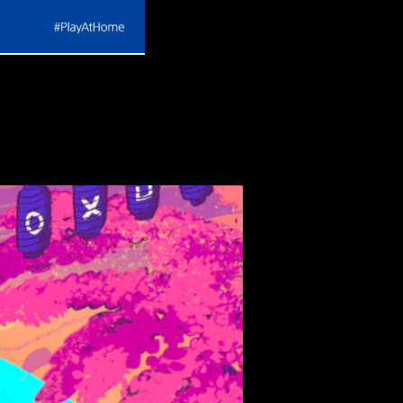
vas ofertas en grandes títulos para PlayStation 4 (PS4) y PlaySt
e 20€. Ambas campañas estarán disponibles en PlayStation™St