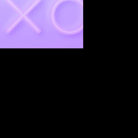
 desde 0,12 € con
A
scendshaft, hasta 19,99 € con
Blood & Truth
™
s por 29,99 €.
tes por 39,99 €.
por 19,59 € antes por 69,99 €.
antes por 69,99 €.
 €.
9,99 €.
es por 39,99 €.
9 €.
 PS4 por 5,99 € antes por 29,99 €.
.