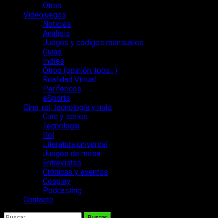
Otros
Videojuegos
Noticias
Análisis
Juegos y códigos mensuales
Guías
Indies
Otros (opinión, tops…)
Realidad Virtual
Periféricos
eSports
Cine, rol, tecnología y más
Cine y series
Tecnología
Rol
Literatura universal
Juegos de mesa
Entrevistas
Crónicas y eventos
Cosplay
Podcasting
Contacto
Buscar: