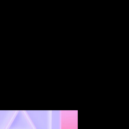
e origen japonés para PS4 y PS5. Encontramos ofertas desde 1
 destacan títulos como:
9 € antes por 34,99 €.
 €.
ón Definitiva
para PS4 por 25,99 € antes por 39,99 €.
,74 € antes por 84,99 €. Suscriptores de PlayStation Plus por 5
59,99 €.
or 3,99 € antes por 19,99 €.
antes por 29,99 €.
S4 por 9,49 € antes por 94,99 €.
€ antes por 59,99 €.
,49 € antes por 69,99 €. Suscriptores de PlayStation®Plus por 
9,99 € antes por 79,99 €.
9 € antes por 79,99 €.
39,99 €.
de 20 €