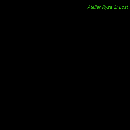
,49 € con
Hell Warders
, hasta 68,24 € con
Atelier Ryza 2: Lost
5,24 €.
27,99 €.