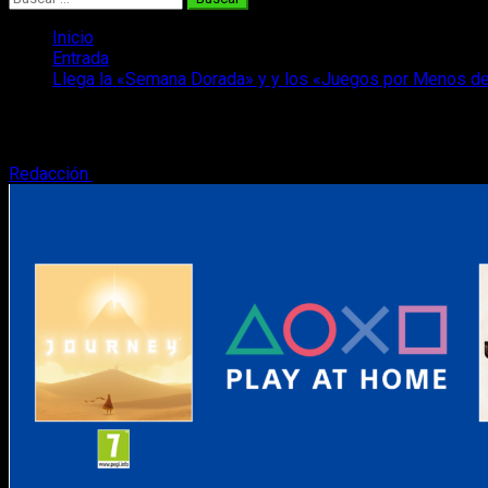
Inicio
Entrada
Llega la «Semana Dorada» y y los «Juegos por Menos de
Llega la «Semana Dorada» y y los «Jueg
Redacción
29 de abril, 2022
3 minutos de lectura