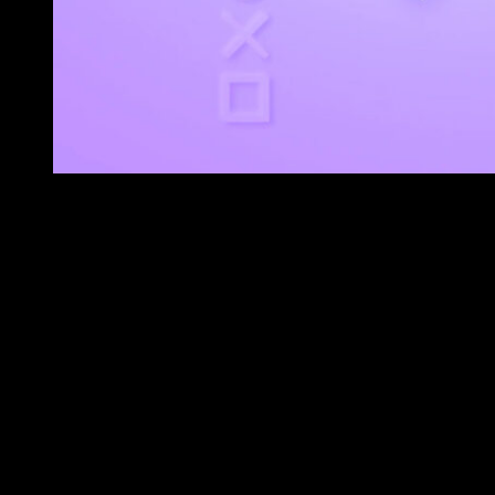
Ofertas PlayStation
Contiene una selección de más de 700 títulos para PS4 y PS5
Assassin’s Creed IV: Black Flag
para PS4 por 8,99 € ante
Assetto Corsa
para PS4 por 5,99 € antes por 29,99 €.
Bloodstained: Ritual of the Night
para PS4 por 15,99 € an
Call of Duty: Advanced Warfare – Gold Edition
para PS4 
Call of Duty: Ghosts – Gold Edition
para PS4 por 19,59 € 
Death’s Door
para PS4 & PS5 por 13,99 € antes por 19,99
Devil May Cry 5 + Vergil
para PS4 por 14,99 € antes por 2
Devil May Cry 5 Special Edition
para PS5 por 19,99 € ant
DOOM Eternal
para PS4 & PS5 por 19,99 € antes por 39,9
Dragon Age: Inquisition – Game of the Year Edition
para
Far Cry® 5
para PS4 por 13,99 € antes por 69,99 €.
Hunt: Showdown
para PS4 por 13,99 € antes por 39,99 €