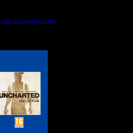
 20€» de PlayStation Store
os por Menos de 20€» de PlayStation Sto