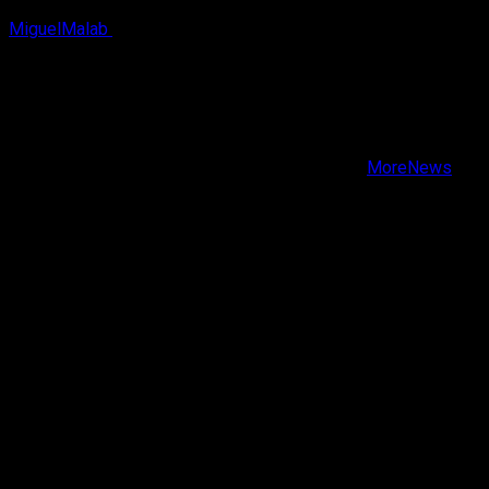
MiguelMalab
5 de agosto, 2026
X
Facebook
Instagram
Youtube
Copyright © Todos los derechos reservados.
|
MoreNews
por AF themes.