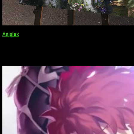
Aniplex
mostró la imagen en el evento
Machi Asobi
. Por otra
parte, en el evento se podrá vislumbrar el trailer de la película.
La película se estrenará en cines nipones este mismo año.
Datos sobre
Fate/Stay Night