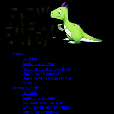
Saltar
al
contenido
Menú
Anime
principal
Noticias
Análisis y reseñas
Artículos de opinión y tops
Capítulos semanales
Guías de temporada (anime)
Otros
Manga y cómic
Noticias
Análisis y reseñas
Novedades editoriales
Artículos de opinión y tops
Capítulos semanales