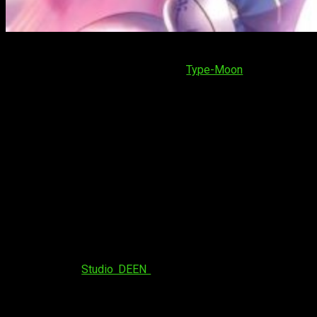
Fate/Stay Night
(フェイト／ステイナイト) es una novela
visual japonesa creada por
Type-Moon
en 2004.
Originalmente, contenía material adulto, pero más tarde se
lanzó una versión apta para todos los públicos en la PS2. Ha
sido adaptada a diferentes medios, entre ellos series de
anime, manga, películas e incluso juegos de pelea. Así
también como una variada cantidad de
historias
spinoff
basadas en la idea y conceptos
presentados en
Fate/Stay Night
. Disfruta, especialmente en
Japón, de una enorme popularidad. Por ello, cuenta con
diversas adaptaciones,
merchandising
y un grupo de
aficionados muy numeroso en varias partes del mundo.
La serie televisiva se emitió entre enero y junio de 2006, con
un total de 24 episodios; su trama sigue algunos hechos de
los tres escenarios de la novela, pero mayormente de «Fate».
Producida por
Studio DEEN
y Type-Moon, incluidos Geneon
Entertainment, TBS, CREi, Fate Project, Frontier Works,
etc. Actualmente, está licenciada por Anime Project en
España, en dos ediciones. La primera es una edición metálica