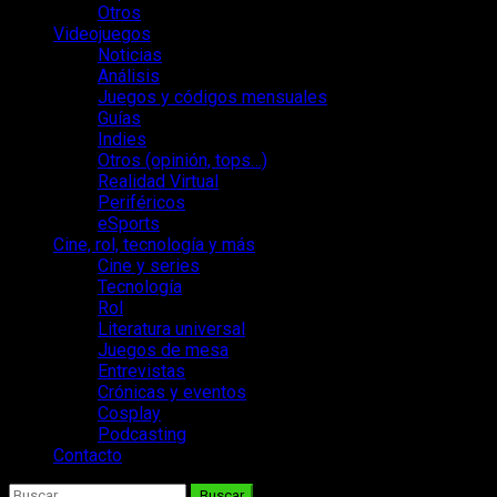
Otros
Videojuegos
Noticias
Análisis
Juegos y códigos mensuales
Guías
Indies
Otros (opinión, tops…)
Realidad Virtual
Periféricos
eSports
Cine, rol, tecnología y más
Cine y series
Tecnología
Rol
Literatura universal
Juegos de mesa
Entrevistas
Crónicas y eventos
Cosplay
Podcasting
Contacto
Buscar: