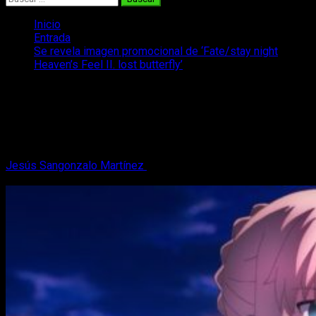
Inicio
Entrada
Se revela imagen promocional de ‘Fate/stay night
Heaven’s Feel II. lost butterfly’
Se revela imagen promocional de
‘Fate/stay night Heaven’s Feel II. lost
butterfly’
Jesús Sangonzalo Martínez
6 de mayo, 2018
3 minutos de
lectura