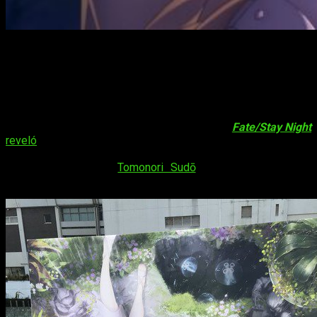
Nueva imagen promocional
de
Fate/Stay Night Heaven’s Feel II. lost
butterfly
En la cuenta oficial de Twitter de la franquicia
Fate/Stay Night
reveló
una imagen promocional de la próxima película de la
trilogía. Esta se titula
Fate/Stay Night: Heaven’s Feel II. lost
butterfly
. El director
Tomonori Sudō
fue el encargado de
diseñar la imagen.