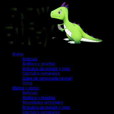
Saltar
al
contenido
Menú
Anime
principal
Noticias
Análisis y reseñas
Artículos de opinión y tops
Capítulos semanales
Guías de temporada (anime)
Otros
Manga y cómic
Noticias
Análisis y reseñas
Novedades editoriales
Artículos de opinión y tops
Capítulos semanales