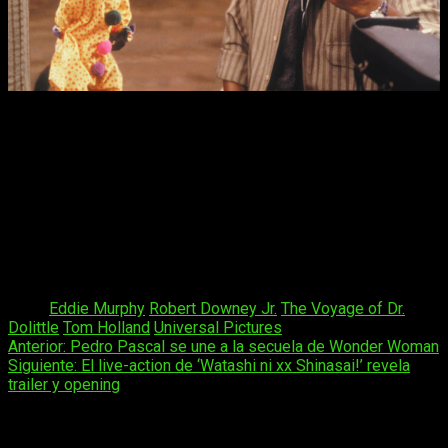
The Voyage of Dr. Dolittle
ya cuenta con la dirección de
Stephen Gaghan
(
Gold, el Torrente dorado
) además de
encargarse de la elaboración del libreto, reescribiendo así el
guion escrito por
Tom Shepherd
.
Para finalizar, el actor español Antonio Banderas participará
en la película sobre el
Doctor Dolittle
e interpretará a un pirata
llamado
Rassouli
, que es el gran enemigo del
Dr.
en este
filme.
Tags:
Eddie Murphy
Robert Downey Jr.
The Voyage of Dr.
Dolittle
Tom Holland
Universal Pictures
Navegación
Anterior:
Pedro Pascal se une a la secuela de Wonder Woman
Siguiente:
El live-action de ‘Watashi ni xx Shinasai!’ revela
de
trailer y opening
entradas
Deja una respuesta