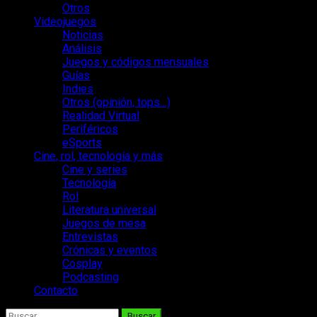
Otros
Videojuegos
Noticias
Análisis
Juegos y códigos mensuales
Guías
Indies
Otros (opinión, tops…)
Realidad Virtual
Periféricos
eSports
Cine, rol, tecnología y más
Cine y series
Tecnología
Rol
Literatura universal
Juegos de mesa
Entrevistas
Crónicas y eventos
Cosplay
Podcasting
Contacto
Buscar: