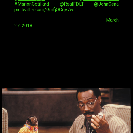
#MarionCotillard
@RealFDLT
@JohnCena
pic.twitter.com/GmfjOCqv7w
— Robert Downey Jr (@RobertDowneyJr)
March
27, 2018
El reparto se verá formado tal y como
Downey
muestra en su
imagen de Twitter por:
Emma Thompson
como Polynesia un
loro,
Selena Gomez
como Betsy una jirafa,
Rami Malek
como Chee-Chee un gorila,
Kumail Nanjani
como Plimpton un
avestruz,
Octavia Spencer
como Dab-Dab un pato y
Tom
Holland
entre otros como Jip un perro.
El reparto está lleno de nombres espectaculares, por ello
Robert
se toma la libertad de denominarlo «estelar».