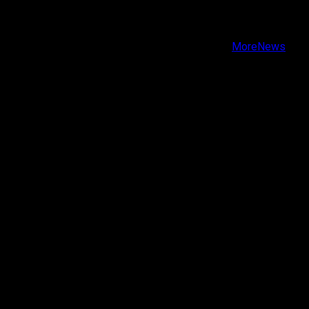
Instagram
Youtube
Copyright © Todos los derechos reservados.
|
MoreNews
por AF themes.