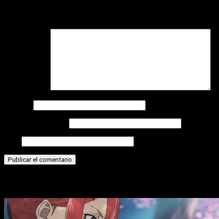
Tu dirección de correo electrónico no será publicada.
Los
campos obligatorios están marcados con
*
Comentario
*
Nombre
Correo electrónico
Web
Historias relacionadas