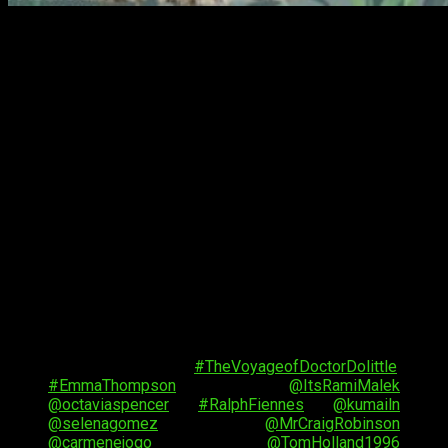
El afamado actor encargado de interpretar a uno de los
personajes más famosos de todo el
Universo
Cinematográfico de Marvel
,
Robert Downety Jr.
, Iron Man,
ha revelado a través de
Twitter
el reparto de
The Voyage of
Dr. Dolittle
.
Origen
Dr. Dolittle
consta de 5 películas, todas ellas se centran en la
capacidad
que tiene su protagonista
de hablar con los
animales
. Lo que facilita como veterinario que es, la práctica
con animales, a lo largo de la saga el reparto ha ido
cambiando y como consiguiente su protagonista también,
pasando por
Eddie Murphy
, y
Kyla Pratt
como hija del
Dr.
Dolittle
.
I am most pleased to announce the stellar voice
cast joining me on
#TheVoyageofDoctorDolittle
.
#EmmaThompson
@ItsRamiMalek
@octaviaspencer
#RalphFiennes
@kumailn
@selenagomez
@MrCraigRobinson
@carmenejogo
@TomHolland1996