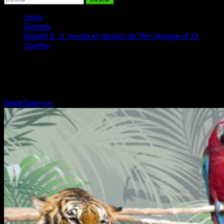
Inicio
Entrada
Robert D. Jr. revela el reparto de The Voyage of Dr.
Dolittle
Robert D. Jr. revela el reparto de The
Voyage of Dr. Dolittle
BlackSparrow
30 de marzo, 2018
2 minutos de lectura