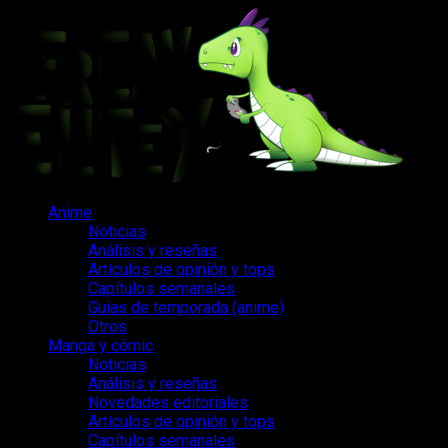
Saltar
al
contenido
Menú
Anime
principal
Noticias
Análisis y reseñas
Artículos de opinión y tops
Capítulos semanales
Guías de temporada (anime)
Otros
Manga y cómic
Noticias
Análisis y reseñas
Novedades editoriales
Artículos de opinión y tops
Capítulos semanales