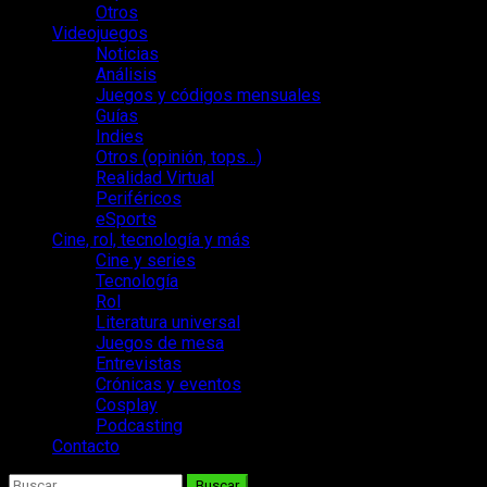
Otros
Videojuegos
Noticias
Análisis
Juegos y códigos mensuales
Guías
Indies
Otros (opinión, tops…)
Realidad Virtual
Periféricos
eSports
Cine, rol, tecnología y más
Cine y series
Tecnología
Rol
Literatura universal
Juegos de mesa
Entrevistas
Crónicas y eventos
Cosplay
Podcasting
Contacto
Buscar: