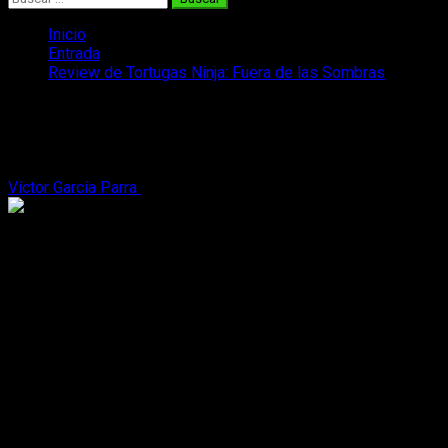
Inicio
Entrada
Review de Tortugas Ninja: Fuera de las Sombras
Review de Tortugas Ninja: Fuera de las
Sombras
Víctor García Parra
13 de junio, 2016
3 minutos de lectura
Las tortugas más famosas regresan con una secuela en la
cual vuelven a salir de las sombras para proteger las calles
de Nueva York. De nuevo, las tortugas ninja se enfrentarán al
malvado Shredder (Brian Tee), que tiene un plan para escapar
de la cárcel y poder realizar su venganza.
Para conseguir esto, secuestra al científico Baxter Stockman
(Tyler Perry) para conseguir la poción que hizo posible la
mutación de las tortugas. Consigue reclutar a dos esbirros,
Bebop y Rocksteady, criaturas con forma de rinoceronte y
jabalí, para llevar a cabo su malvado plan.