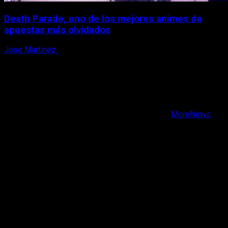
Death Parade, uno de los mejores animes de
apuestas más olvidados
Jose Martinez
7 de agosto, 2026
X
Facebook
Instagram
Youtube
Copyright © Todos los derechos reservados.
|
MoreNews
por AF themes.