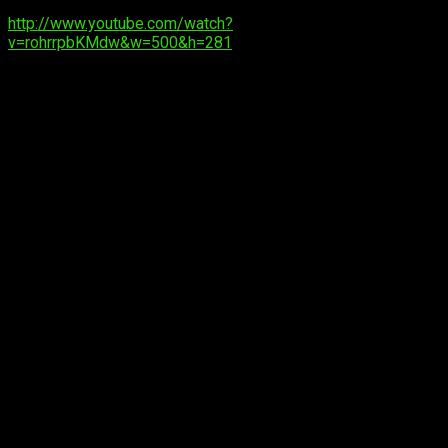
http://www.youtube.com/watch?
v=rohrrpbKMdw&w=500&h=281