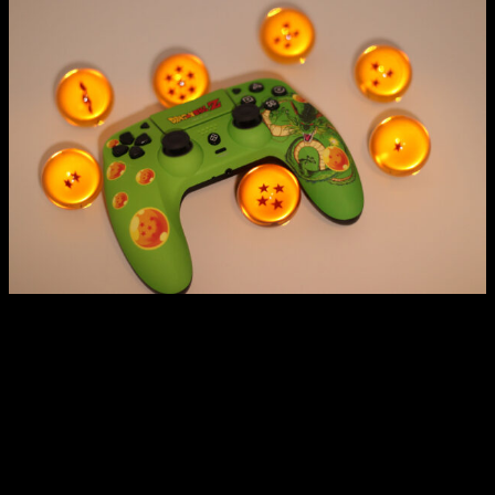
En cambio, si queremos
conectarlo al PC por bluetooth
,
nuestro pc tiene que tener dicha interfaz, ya sea mediante un
pincho USB o porque nuestra placa base cuente con dicha
conectividad, ya que el conector bluetooth no viene incluido.
De todas formas, los pasos siguen siendo muy fáciles. En
Windows, solo hay que pinchar en el icono de bluetooth o
buscarlo en el menú de inicio, seleccionar
agregar
dispositivo y activar el modo emparejamiento
. Para ello