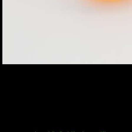
Hoy, en FreakEliteX, os traemos la
review
el Gamepad
Shenron de FR-TEC,
el mando
perfecto para cualquier fan
de
Dragon Ball
. Y es que, entre los nuevos periféricos y
accesorios que la marca española ha lanzado este año, este
es uno de los que estamos seguros, será uno de sus
productos estrella.
Aunque este no es el único diseño. La compañía también
anunció en verano la colaboración con DC, la popular
franquicia de superhéroes. Gracias a ella, los fans del
caballero Oscuro también tienen la posibilidad de hacerse