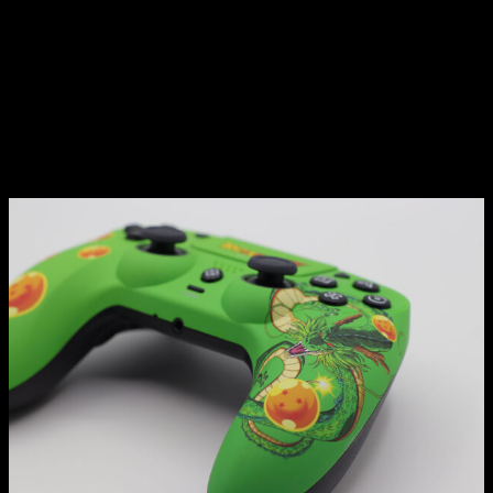
pronto podré enseñaros algunos por aquí.
Pero volviendo a nuestro periférico, tengo que reconocer que,
desde la primera vez que me lo enseñaron, me encantó. Algo
que no debería sorprendernos viendo la
fijación por los
detalles y el diseño que ofrecen en sus productos
.
Review
del Gamepad Shenron