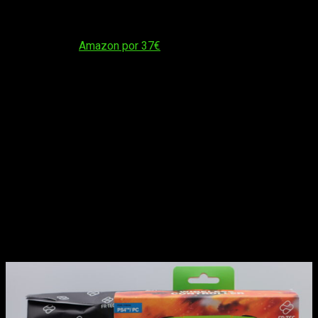
comparación con otros mandos cuyos precios oscilan entre
los 60 € y los 80 €, el
Gamepad Shenron no llega a los 40€
.
De hecho, en el momento de escribir esta
review
, podéis
encontrarlo en
Amazon por 37€
.
Cabría esperar que, por este precio, escatimasen en algo,
pero a este gamepad no le falta un detalle.
El mando
también cuenta con vibración
, que es lo primero de lo que
se suele prescindir.
Personalmente, este controlador, es
de los más cómodos y
ergonómicos que he probado
, incluso algunos de gama
premium que he usado y tengo tirados en algún cajón. Pero,
para sorpresa de nadie, lo que más llama la atención es su
increíble diseño.
Combinando el color verde con las luces
,
que rodean los analógicos,
del mismo color naranja que las
bolas de dragón
, el gamepad será lo más resultón de tu
estantería. Por cierto, los de FR-TEC han pensado en todo,
por lo que, si prefieres,
puedes desactivar la iluminación
.