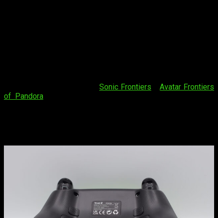
concebido este mando para PC y PS4 de Dragon Ball. Aunque
su diseño nos recuerda mucho al de PS4, a mi parecer,
las
sensaciones se acercan más al de PS5 o Xbox Series
, de
hecho, es de los que mejor se ha ajustado a mi mano.
También facilita mucho el agarre gracias al
diseño
antideslizante de la parte posterior
.
En las manos, el mando resulta
muy cómodo
y los botones y
joysticks se alcanzan sin ningún esfuerzo. Yo lo he estado
probando con juegos como
Sonic Frontiers
y
Avatar Frontiers
of Pandora
durante más de 6 horas seguidas y la batería
también me ha aguantado bastante bien. Depende del uso
que le deis,
la batería os durará alrededor de unas 10
horas de juego
sin necesidad de conectarlo al
USB-C
para
cargarlo.