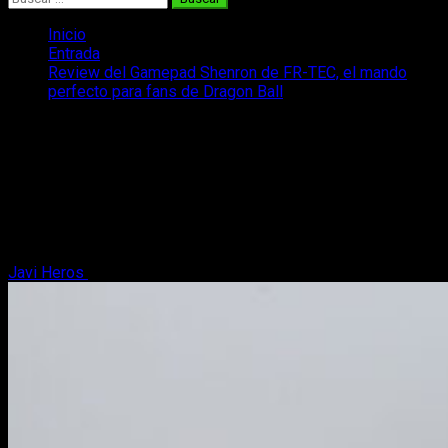
Inicio
Entrada
Review del Gamepad Shenron de FR-TEC, el mando
perfecto para fans de Dragon Ball
Review del Gamepad Shenron de FR-
TEC, el mando perfecto para fans de
Dragon Ball
Ya tenéis disponible la Review del Gamepad Shenron, el
mando para PS4 y PC definitivo para los fans de Dragon Ball.
Javi Heros
21 de diciembre, 2023
6 minutos de lectura