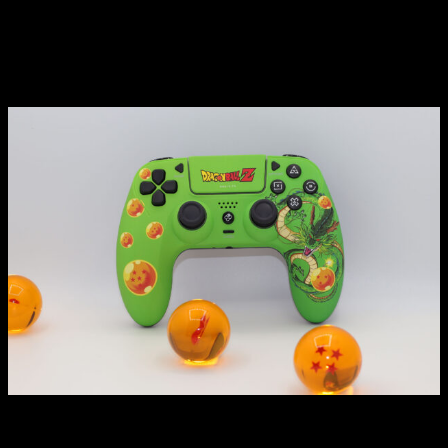
solo hay que mantener pulsado los botones X + HOME
durante 2 segundos.
Un mando muy cómodo y funcional
En FR-TEC saben que a los jugadores nos gusta
tener
largas sesiones de juego
y, con eso en mente, han