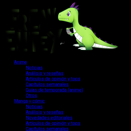
Saltar
al
contenido
Menú
Anime
principal
Noticias
Análisis y reseñas
Artículos de opinión y tops
Capítulos semanales
Guías de temporada (anime)
Otros
Manga y cómic
Noticias
Análisis y reseñas
Novedades editoriales
Artículos de opinión y tops
Capítulos semanales