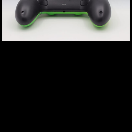
Pero eso no es todo, ya que el mando es muy completo,
sobre todo para los más exigentes. La primera es que
cuenta con una clavija jack de 3,5 mm para conectar
nuestros auriculares
. Perfecto para no molestar en las
horas más intempestivas sin perder movilidad.
Pero, desde mi punto de vista, las más importantes son las
funciones de
modo turbo y los cuatro botones
programables
que tiene en la parte de atrás. En concreto, los
botones traseros ofrecen la
posibilidad de memorizar
macros de hasta 24 pulsaciones
. Para juegos de lucha
como el
Injustice
o
Mortal Kombat
, esto nos da muchas
posibilidades para hacer los combos más brutales casi sin
esfuerzo.