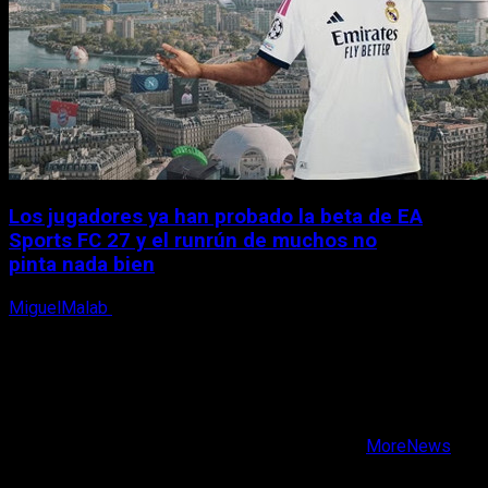
Los jugadores ya han probado la beta de EA
Sports FC 27 y el runrún de muchos no
pinta nada bien
MiguelMalab
9 de agosto, 2026
X
Facebook
Instagram
Youtube
Copyright © Todos los derechos reservados.
|
MoreNews
por AF themes.