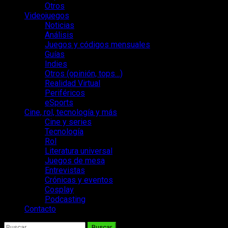
Otros
Videojuegos
Noticias
Análisis
Juegos y códigos mensuales
Guías
Indies
Otros (opinión, tops…)
Realidad Virtual
Periféricos
eSports
Cine, rol, tecnología y más
Cine y series
Tecnología
Rol
Literatura universal
Juegos de mesa
Entrevistas
Crónicas y eventos
Cosplay
Podcasting
Contacto
Buscar: