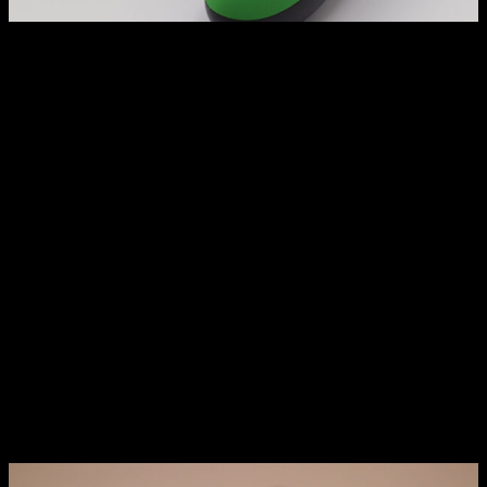
Como ya podéis ver en las imágenes, lo primero que entra
por los ojos de este controller es su espectacular diseño.
Inspirado en el poderoso dragón
, el mando viste un color
verde reptiliano. Además, por su superficie
podemos ver las
7 bolas de dragón y a Shenron
en el lado derecho del
mismo. El mando también cuenta
con retroiluminación bajo
los joistick
, dotándolo también de un
look
más gamer y
radical.
Pero el diseño puede no serlo todo, así que desde FR-TEC
vienen dispuestos a convencerte para que te hagas con su
mando, ofreciendo
algunas funcionalidades muy
interesantes
para los usuarios.
Lo primero que hay que señalar es que este mando es
compatible con PS4 y con PC por bluetooth o cable
.
Conectarlo en ambos casos es muy sencillo. En PS4 se
sincroniza igual que cualquier otro mando, conectando el
mando por cable con la consola encendida y encender el
controlador.