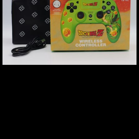
Review del Gamepad Shenron
Sinceramente, aunque me gustó mucho la primera vez que lo
vi, en persona me ha gustado aún más, y a todas las personas
a las que se lo enseño les encanta.
A continuación, os dejo algunas de las características más
importantes y recordad, que podéis echar un ojo a su web
para ver otros productos de Dragon Ball u otras franquicias
como DC.
Licencia oficial Dragon Ball Z.
Vibración.