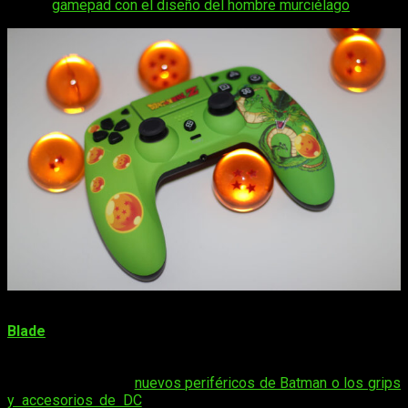
con un
gamepad con el diseño del hombre murciélago
.
Por si todavía hay alguno fuera de juego, bajo el paraguas de
Blade
, FR-TEC ofrece a los jugadores accesorios y
periféricos de calidad a precios muy competitivos. Solo
tenéis que buscar por las redes y encontraréis algunos
ejemplos cómo los
nuevos periféricos de Batman o los grips
y accesorios de DC
para todas las consolas. Aunque muy