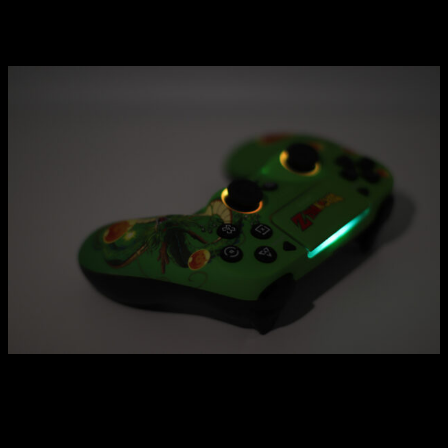
FR-TEC nos concede un deseo, el
Gamepad Shenron
FR-TEC vuelve a
tener un gran producto entre manos
con
este Gamepad Shenron, especialmente atractivo para estas
navidades. Además, la marca mantiene su costumbre de
ofrecer
un gran producto a un gran precio
. Y es que, en