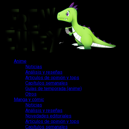
Saltar
al
contenido
Menú
Anime
principal
Noticias
Análisis y reseñas
Artículos de opinión y tops
Capítulos semanales
Guías de temporada (anime)
Otros
Manga y cómic
Noticias
Análisis y reseñas
Novedades editoriales
Artículos de opinión y tops
Capítulos semanales