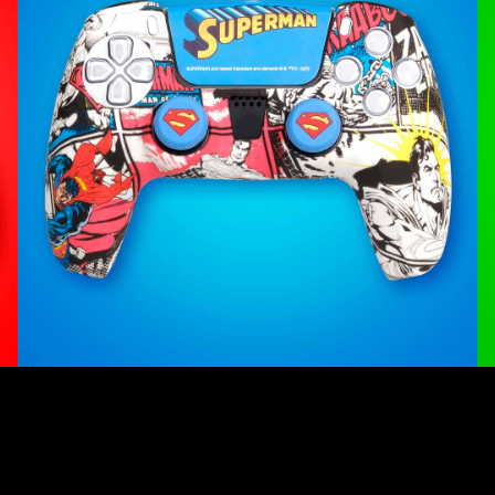
án disponibles para PS5, XBOX Series y Nintendo Switch
. S
nda de silicona a todo color, grips para mejorar el agarre y un 
r estos packs que incluirán la funda de silicona para proteger