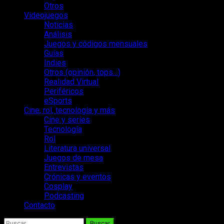
Otros
Videojuegos
Noticias
Análisis
Juegos y códigos mensuales
Guías
Indies
Otros (opinión, tops…)
Realidad Virtual
Periféricos
eSports
Cine, rol, tecnología y más
Cine y series
Tecnología
Rol
Literatura universal
Juegos de mesa
Entrevistas
Crónicas y eventos
Cosplay
Podcasting
Contacto
Buscar: