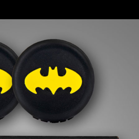
 de septiembre, de hacerse con una Bat-ería de Batman. Este
pac
os y grips
con el mítico logo de batman. ¡El BatPack definitivo 