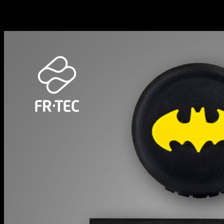
Los usuarios de XBOX también tendrán la posibilidad, a partir
batería de 1000 mAh recargable, un cable USB-C de 3 metr