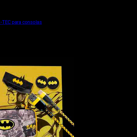
R-TEC para consolas
rios de DC de FR-TEC para consolas
para consolas inspirados en Flash, Batman y Superman.