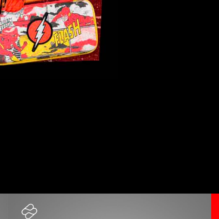
rados en los superhéroes más icónicos de DC
, ya están di
único tu setup.
recer a los jugadores una experiencia superior
. Cada uno d
 estos accesorios han sido fabricados con
elevados estándare
e FR-TEC inspirado en superhéroes de DC