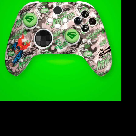
ea cual sea tu consola, podrás personalizarla con tu superhéroe
sticker para personalizar el touchpad del mando.
 el mando y los grips. Pero, además,
el mando de Superman