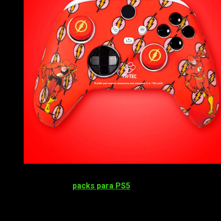
Estos nuevos accesorios de Superman, Batman y Flash,
estar
favorito de DC. Los
packs para PS5
están compuestos de una fu
Por otra parte, los jugadores de
XBOX
Series podrán encontra
tendrá detalles y los grips en color Verde
kriptonita”
.