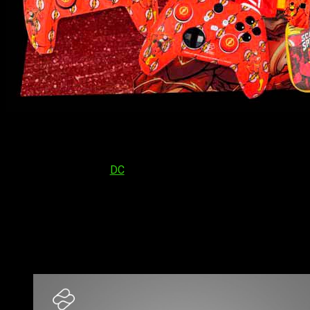
Los
nuevos accesorios de FR-TEC para consolas, inspi
protagonistas
de esta nueva línea con los que darle un toque 
Estos accesorios de
DC
de FR-TEC están
diseñados para of
amen estás franquicias, pero sin dejar de lado a los nuevos.
Con el objetivo de
mejorar la comodidad y el rendimiento
,
precios muy competitivos.
Los nuevos accesorios para consolas d