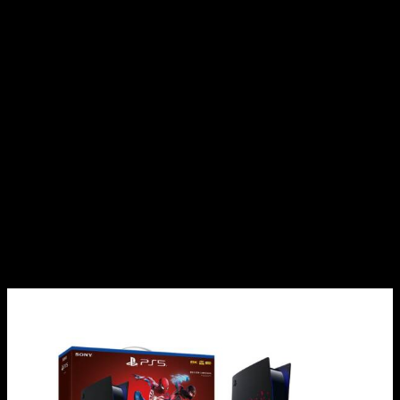
simbionte
. El Pack de Consola PS5 incluye una copia digital
de Marvel’s Spider-Man 2 y estará disponible para su venta a
partir del 1 de septiembre de 2023, a un precio de venta al
público recomendado de 659,99€.
Esta edición exclusiva de Marvel’s Spider-Man 2 fue
presentada en la pasada Comic Con de San Diego, en el
histórico Hall H, durante una conferencia en la que se reveló
el nuevo tráiler de la historia, así como el aspecto del villano
Venom. Los aficionados pueden disfrutar nuevamente del
emocionante tráiler en castellano a través del enlace
proporcionado.
PS5 Edición Limitada de
Marvel’s
Spider–Man 2