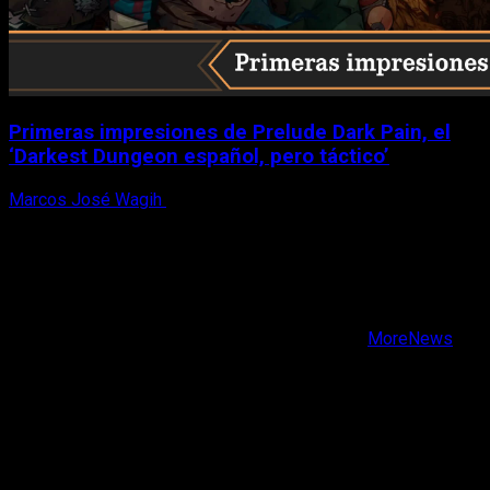
Primeras impresiones de Prelude Dark Pain, el
‘Darkest Dungeon español, pero táctico’
Marcos José Wagih
6 de agosto, 2026
X
Facebook
Instagram
Youtube
Copyright © Todos los derechos reservados.
|
MoreNews
por AF themes.