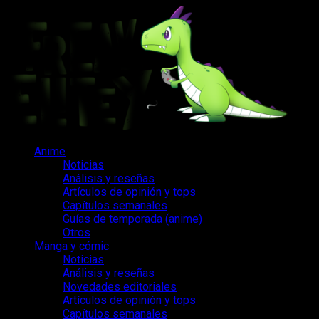
Saltar
al
contenido
Menú
Anime
principal
Noticias
Análisis y reseñas
Artículos de opinión y tops
Capítulos semanales
Guías de temporada (anime)
Otros
Manga y cómic
Noticias
Análisis y reseñas
Novedades editoriales
Artículos de opinión y tops
Capítulos semanales