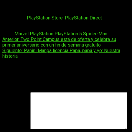
programada para el vi
ernes 20 de octubre de 2023
, y estará
disponible exclusivamente para PlayStation 5. Todos los fans
ansiosos pueden reservar sus copias en todas las ediciones
a través de
PlayStation Store
,
PlayStation Direct
y las tiendas
habituales.
Tags:
Marvel
PlayStation
PlayStation 5
Spider-Man
Navegación
Anterior:
Two Point Campus está de oferta y celebra su
primer aniversario con un fin de semana gratuito
de
Siguiente:
Panini Manga licencia Papá, papá y yo: Nuestra
entradas
historia
Deja una respuesta
Tu dirección de correo electrónico no será publicada.
Los
campos obligatorios están marcados con
*
Comentario
*