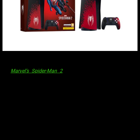
El Pack de Consola PS5 Edición Limitada de
Marvel’s Spider–
Man 2
ya se puede reservar
En
Marvel’s Spider-Man 2
, los queridos personajes Peter
Parker y Miles Morales regresan en una emocionante
aventura de la saga de videojuegos aclamada mundialmente.
Los jugadores podrán balancearse, saltar y
utilizar las
nuevas habilidades arácnidas para recorrer la
impresionante ciudad de Nueva York
de Marvel, alternando
entre ambos Spider-Men a lo largo de la historia, cada uno
con sus propios poderes épicos. Mientras tanto, el icónico
villano Venom amenaza con destruir sus vidas, la ciudad y el
mundo entero.
La fecha de lanzamiento de
Marvel’s Spider-Man 2
está