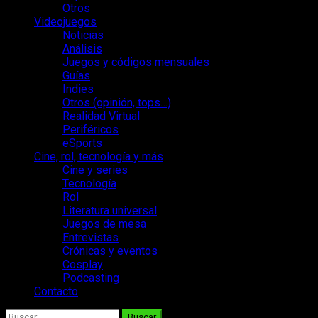
Otros
Videojuegos
Noticias
Análisis
Juegos y códigos mensuales
Guías
Indies
Otros (opinión, tops…)
Realidad Virtual
Periféricos
eSports
Cine, rol, tecnología y más
Cine y series
Tecnología
Rol
Literatura universal
Juegos de mesa
Entrevistas
Crónicas y eventos
Cosplay
Podcasting
Contacto
Buscar: