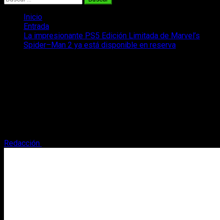
Inicio
Entrada
La impresionante PS5 Edición Limitada de Marvel’s
Spider–Man 2 ya está disponible en reserva
La impresionante PS5 Edición Limitada
de Marvel’s Spider–Man 2 ya está
disponible en reserva
El Pack de Consola PS5 Edición Limitada de Marvel’s
Spider–Man 2 ya se puede reservar . Os contamos más
sobre este.
Redacción
28 de julio, 2023
2 minutos de lectura