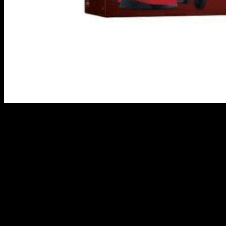
El esperado
Pack de Consola PS5 Edición Limitada de
Marvel’s Spider–Man 2
ya está disponible para su reserva.
Sony Interactive Entertainment ha anunciado que este
exclusivo paquete, que incluye la consola PlayStation 5 (PS5)
y el mando Dualsense, se puede reservar tanto en
PlayStation Direct como en los puntos de venta habituales.
Además, los jugadores también tienen la opción de reservar y
adquirir el mando Dualsense y las Cubiertas de Consola PS5
de forma independiente.
El diseño de esta espectacular edición está inspirado en la
intensidad y
amenaza del famoso personaje Venom y el