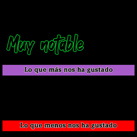
producen cierta sinergia muy atractiva.
Aunque por
desgracia, el ritmo de la película es bastante irregular
,
con un inicio excesivamente lento y demasiada rapidez en el
desenlace que pega un cambio muy brusco.
La animación mezcla trazos exagerados con
escenarios preciosos, dando un resultado único y
mágico.
La sinergia del gato y la niña.
La magia que trasmite en algunas escenas y los
personajes yokais, son muy divertidos.