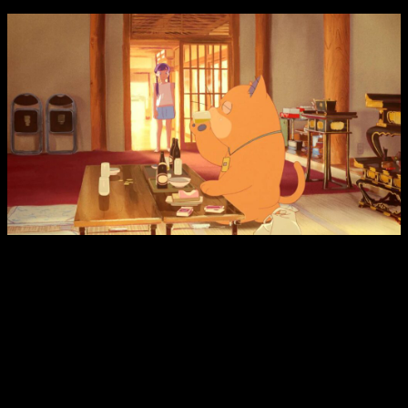
Aunque ambos personajes no se soportan, forman una
peculiar pareja.
El verano de Karin da un vuelco cuando pasa de la concurrida
y metropolitana Tokio a un pequeño pueblo de lo más rural. Y
es que tras las múltiples deudas de su enviudado padre, a
esta no le queda más remedio que quedarse una temporada a
cargo de su abuelo.
Justo cuando pensaba que su estancia en el lugar no podía