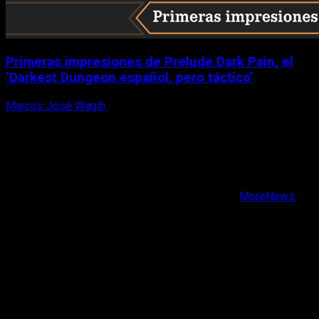
Primeras impresiones de Prelude Dark Pain, el
‘Darkest Dungeon español, pero táctico’
Marcos José Wagih
6 de agosto, 2026
X
Facebook
Instagram
Youtube
Copyright © Todos los derechos reservados.
|
MoreNews
por AF themes.