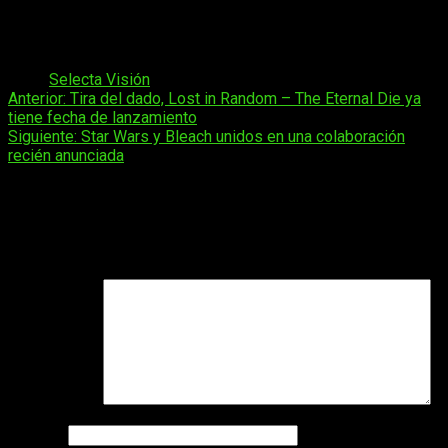
El ritmo irregular de la película, en especial en la primera
mitad.
Algunos temas no quedan muy detallados.
Tags:
Selecta Visión
Navegación
Anterior:
Tira del dado, Lost in Random – The Eternal Die ya
tiene fecha de lanzamiento
de
Siguiente:
Star Wars y Bleach unidos en una colaboración
entradas
recién anunciada
Deja una respuesta
Tu dirección de correo electrónico no será publicada.
Los
campos obligatorios están marcados con
*
Comentario
*
Nombre