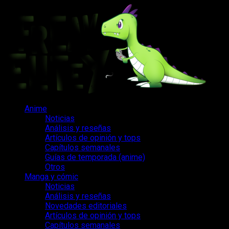
Saltar
al
contenido
Menú
Anime
principal
Noticias
Análisis y reseñas
Artículos de opinión y tops
Capítulos semanales
Guías de temporada (anime)
Otros
Manga y cómic
Noticias
Análisis y reseñas
Novedades editoriales
Artículos de opinión y tops
Capítulos semanales