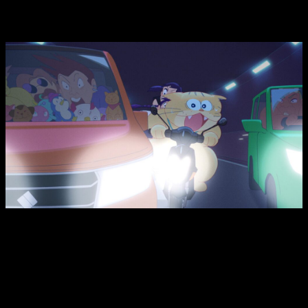
Su tema principal: la aceptación del duelo en 95
minutos de pura magia
Gracias al uso del giroscopio consiguen planos muy únicos y
exagerados.
Como podéis deducir por lo que hemos dicho, el tema
principal de
la película consiste en el duelo de la
protagonista
. Una niña, que pese a intentar demostrar su
independencia y madurez (muy por encima de su progenitor),
realmente sigue siendo eso, una niña.