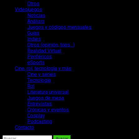
Otros
Videojuegos
Noticias
Análisis
Juegos y códigos mensuales
Guías
Indies
Otros (opinión, tops…)
Realidad Virtual
Periféricos
eSports
Cine, rol, tecnología y más
Cine y series
Tecnología
Rol
Literatura universal
Juegos de mesa
Entrevistas
Crónicas y eventos
Cosplay
Podcasting
Contacto
Buscar: