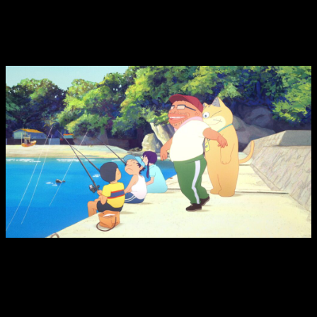
de lujo, en especial a la segunda parte de la película.
Visualmente muy original y llena de contrastes
en su dibujo
Los trazos de los personajes son exagerados, y hacen
mucho trasfondo con los escenarios.
Como os comentábamos al principio, la película cuenta con un
estilo visual prácticamente poco habitual. En ella,
encontramos que los personajes están dibujados de forma