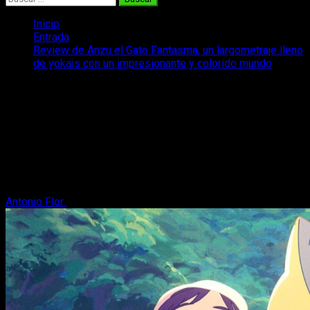
Inicio
Entrada
Review de Anzu el Gato Fantasma, un largometraje lleno
de yokais con un impresionante y colorido mundo
Review de Anzu el Gato Fantasma, un
largometraje lleno de yokais con un
impresionante y colorido mundo
Os dejamos nuestra review de Anzu, gato fantasma que ya
está disponible en cines y nos trasporta a un mágico y rural
paraje japonés.
Antonio Flor
19 de mayo, 2025
6 minutos de lectura