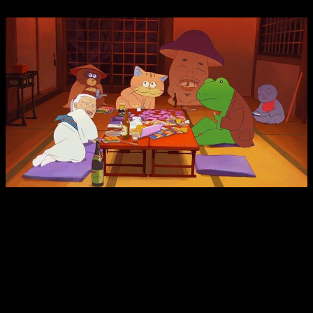
Los personajes yokai, lo mejor del film.
Anzu, es una película que
nos ha parecido especialmente
llamativa por su apartado artístico
, que además, está lleno
de vida gracias a sus carismáticos personajes. Sin duda, lo
que más apetecible la hace es la aparición de los yokais, y
como estos se camuflan a la perfección entre la multitud.
En segundo lugar, queremos destacar la relación entre la niña
y el gato, que pese a tener personalidades muy parecidas,