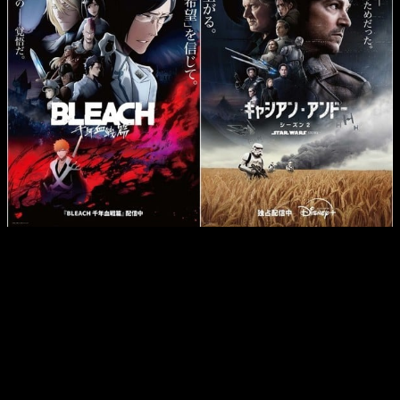
Recordemos que el manga
Bleach: Thousand-Year Blood
War
se estrenó en octubre de 2022 en Japón. Viz Media
comenzó a emitir el anime en Hulu en Estados Unidos en
octubre de 2022. El doblaje al inglés del anime se estrenó en
Hulu en noviembre de 2022. La tercera parte de Bleach:
Thousand-Year Blood War Part 3 – The Conflict se estrenó en
TV Tokyo y sus filiales el 5 de octubre, y emitió un episodio
final especial de una hora el 28 de diciembre. Bleach:
Thousand-Year Blood War – The Calamity será la cuarta y