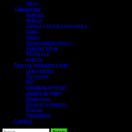
Otros
Videojuegos
Noticias
Análisis
Juegos y códigos mensuales
Guías
Indies
Otros (opinión, tops…)
Realidad Virtual
Periféricos
eSports
Cine, rol, tecnología y más
Cine y series
Tecnología
Rol
Literatura universal
Juegos de mesa
Entrevistas
Crónicas y eventos
Cosplay
Podcasting
Contacto
Buscar: