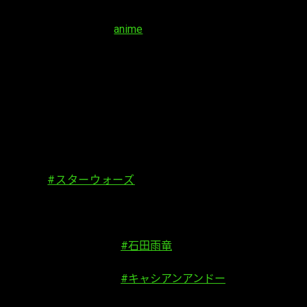
anunciada.
Cuando hablamos del
anime
de
Bleach
, hablamos de uno de
esos productos a tener muy en cuenta dentro del panorama.
Producido por los estudios Pierrot y dirigido por Noriyuki
Abe.​ Se emitió por primera vez en Japón el 5 de octubre de
2004 en la cadena televisiva TV Tokyo​ y finalizó el 27 de
marzo de 2012. Y hoy os hablamos de nuevo de
Bleach
gracias a una
colaboración
anunciada entre éste y
Star
Wars
.
／
希望を信じて立ち上がる！
『
#スターウォーズ
：キャシアン・アンドー』と
の
スペシャルビジュアル解禁✨
＼
自らの宿命に挑む
#石田雨竜
＆
圧倒的な力に抗う
#キャシアンアンドー