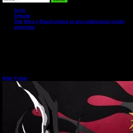
Inicio
Entrada
Star Wars y Bleach unidos en una colaboración recién
anunciada
Star Wars y Bleach unidos en una
colaboración recién anunciada
Dos mundos tan aparentemente distantes como los de Star
Wars y Bleach se unirán en un reciente colaboración
anunciada
Altair Fisher
19 de mayo, 2025
2 minutos de lectura