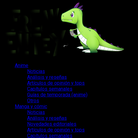
Saltar
al
contenido
Menú
Anime
principal
Noticias
Análisis y reseñas
Artículos de opinión y tops
Capítulos semanales
Guías de temporada (anime)
Otros
Manga y cómic
Noticias
Análisis y reseñas
Novedades editoriales
Artículos de opinión y tops
Capítulos semanales