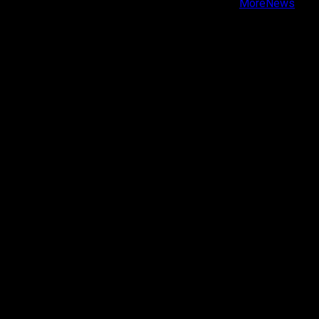
Copyright © Todos los derechos reservados.
|
MoreNews
por AF themes.