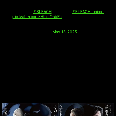
本日公開のコラボビジュアルをぜひご覧くださ
い！
#BLEACH
#BLEACH_anime
pic.twitter.com/HlcnIOsbEa
— 【公式】TVアニメ『BLEACH』
(@BLEACHanimation)
May 13, 2025
Como veis arriba, las cuentas japonesas X (antes Twitter) de
las franquicias Star Wars y Bleach revelaron el martes un
conjunto de visuales de colaboración
. El tema de los
visuales es «
Luchando por una causa
» y «
¡Levántate con
esperanza!
». En ellas aparecen el personaje de
Star Wars:
Andor
, Cassian Andor, y el de Bleach: Thousand-Year Blood
War, Uryu Ishida. Las imágenes son muy similares, con
ligeras variaciones en la mitad inferior.
Star Wars
y
Bleach
se unen en una
colaboración