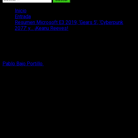
Inicio
Entrada
Resumen Microsoft E3 2019; ‘Gears 5’, ‘Cyberpunk
2077’ y… ¡Keanu Reeves!
Resumen Microsoft E3 2019; ‘Gears 5’,
‘Cyberpunk 2077’ y… ¡Keanu Reeves!
Pablo Bajo Portillo
10 de junio, 2019
5 minutos de lectura