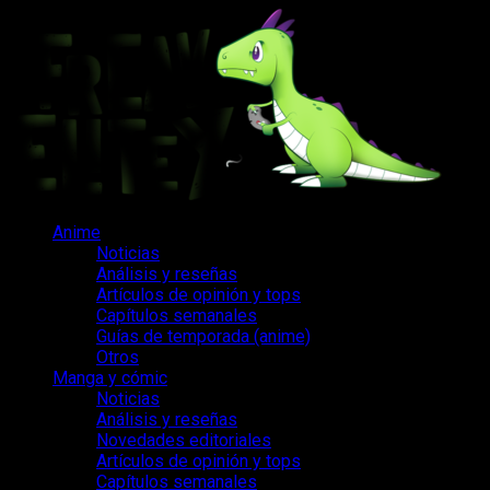
Saltar
al
contenido
Menú
Anime
principal
Noticias
Análisis y reseñas
Artículos de opinión y tops
Capítulos semanales
Guías de temporada (anime)
Otros
Manga y cómic
Noticias
Análisis y reseñas
Novedades editoriales
Artículos de opinión y tops
Capítulos semanales