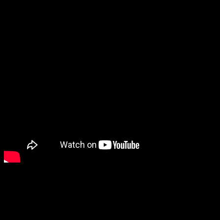
Tras esto pudimos ver un nuevo vídeo de
Star Wars Jedi
Fallen Order
, el cual ya pudimos ver presentándose en la
conferencia de EA. En la conferencia de Microsoft, a
diferencia de la de EA, se centró más en la historia que en el
gameplay
. Esto pasó al anuncio de un nuevo videojuego