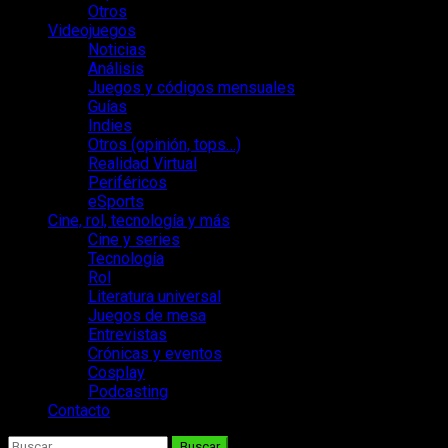
Otros
Videojuegos
Noticias
Análisis
Juegos y códigos mensuales
Guías
Indies
Otros (opinión, tops…)
Realidad Virtual
Periféricos
eSports
Cine, rol, tecnología y más
Cine y series
Tecnología
Rol
Literatura universal
Juegos de mesa
Entrevistas
Crónicas y eventos
Cosplay
Podcasting
Contacto
Buscar: