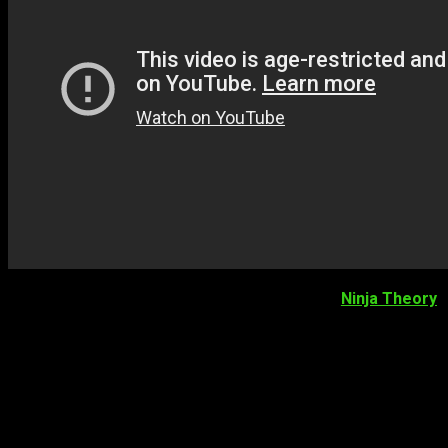
Continuaron con
Bleeding Edge
, nuevo título de
Ninja Theory
,
que tendrá Alpha para el próximo
27 de junio
. Siguieron
títulos como un sorprendente nuevo videojuego de
Minecraft
tipo
dungeon crawler,
Minecraft Dungeos
, y un vistazo a
Ori
and the Will of the Wisps
, secuela del precioso videojuego
plataformero. Ambos verán la luz a principios de 2020.