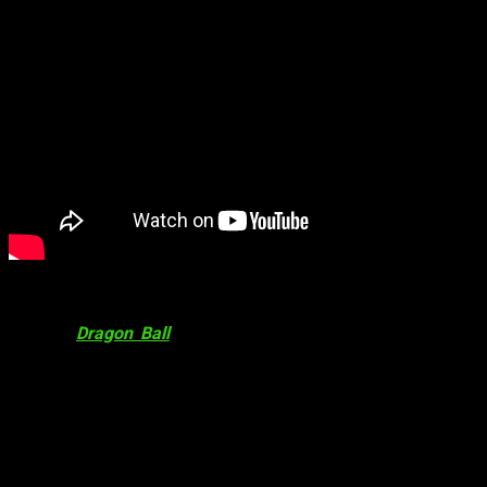
Después pudimos ver
Lego Star Wars Wars: The Skywalker
Saga
, que incluirá las 9 películas de la saga, y el nuevo gran
RPG de
Dragon Ball
,
Dragon Ball Z: Kakarot
, que saldrá al
mercado en
2020
.