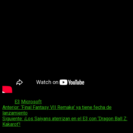
Tags:
E3
Microsoft
Navegación
Anterior:
‘Final Fantasy VII Remake’ ya tiene fecha de
lanzamiento
de
Siguiente:
¡Los Saiyans aterrizan en el E3 con ‘Dragon Ball Z:
entradas
Kakarot’!