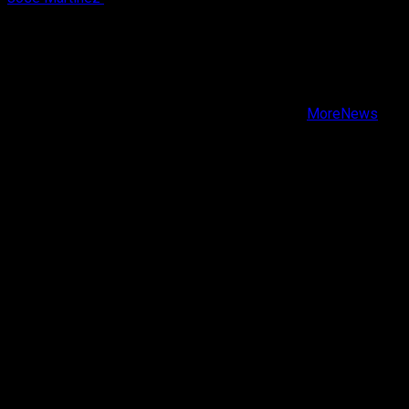
X
Facebook
Instagram
Youtube
Copyright © Todos los derechos reservados.
|
MoreNews
por AF themes.