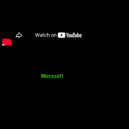
Vimos también un nuevo simulador de vuelo:
Microsoft Flight
Simulator
. Sin duda dispone de una calidad gráfica muy
sorprendente. Vimos el anuncio de
Age of Empires II: HD
Edition
y los progresos de
Wasteland 3
. Y vino un golpe de la
mesa por parte de
Microsoft
: han comprado Double Fine. La
compañía obviamente enseñó
Pyschonauts 2
, el esperado
videojuego que verá la luz en algún momento de 2019.