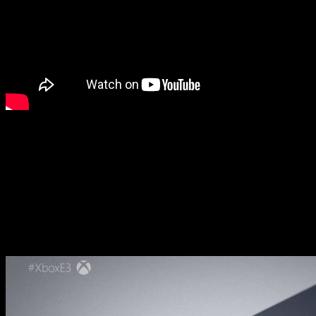
Siguieron aun con más, con los datos de la nueva generación
de
Xbox: Project Scarlett
. Saldrá al mercado en las
navidades de 2020
, con algunas características como:
discos duros SSD (sin tiempos de carga), aspiración a
los 120 fps, 8K y una potencia 4 veces mayor que Xbox
One X
. Mucho afirman, esperemos que todo se acabe
cumpliendo. Esto se complementó con datos de xCloud,
servicio en la nube que permitirá que tengamos menos
latencia.