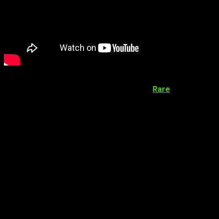
Se mostró después el
indie
Spiritfarer
y un nuevo
gameplay
de
Battletoads
, el clásico desarrollado por
Rare
. Hablaron de
varios juegos que llegarían al
Game Pass
, el nuevo servicio
de suscripción de
Microsoft
, que finalmente llegará a
PC
.