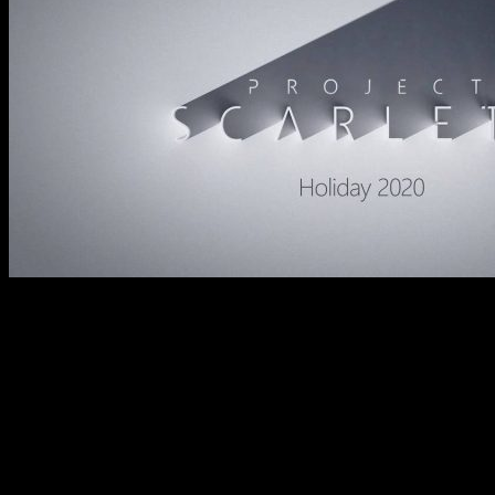
Esto dio pie a el cierre de la conferencia, con el nuevo tráiler
de
Halo Infinite
, que se lanzará con la nueva consola. Una
cinemática en la que podemos entender qué trama contendrá
este nuevo título. Y esto fue todo de una conferencia cargada
de contenido, emocionante y diversa. La ausencia de
Sony
en
este
E3
no ha sido tan dolorosa como parecía.