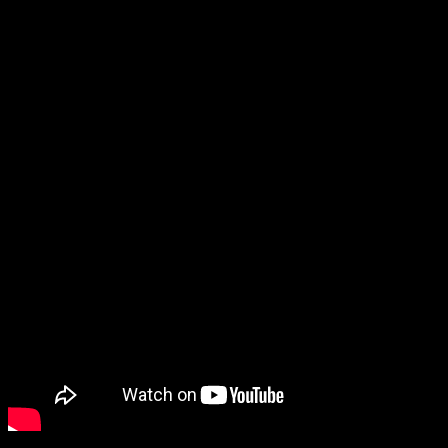
basado en bruja de
Proyecto de la Bruja de Blair
,
Blair Witch
.
De los creadores de
Layers of Fear
, el galardonado juego de
terror, verá la luz el próximo
30 de agosto
.