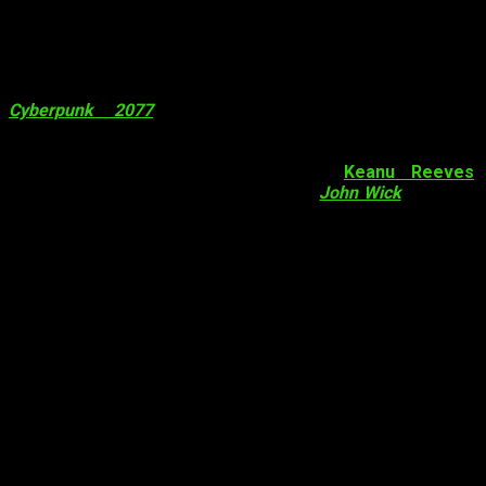
Microsoft: Otro año, juego tras juego
Y aquí llegamos al que es considerado por muchos el pico de
la conferencia. Un momento mágico. Esperábamos que
Cyberpunk 2077
saliera al final, pero estábamos
equivocados. Este mostró todo su esplendor, y mostró su
fecha:
16 de abril de 2020
. Además, el videojuego contará
con nada más y nada menos que
Keanu Reeves
,
protagonista de la saga de cine
Matrix
y
John Wick
. La locura
fan
frente a esto fue intensa.