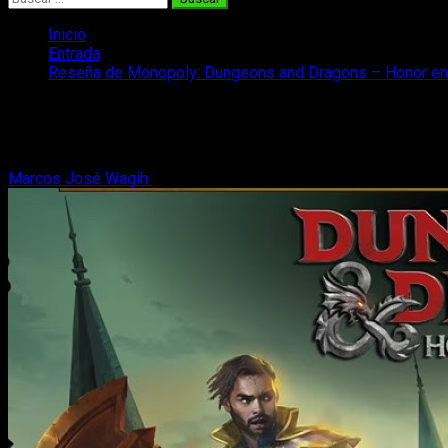
Inicio
Entrada
Reseña de Monopoly: Dungeons and Dragons – Honor ent
Reseña de Monopoly: Dungeons and Dra
Hoy, en nuestra reseña de Monopoly: Dungeons and Dragons - H
Marcos José Wagih
1 de mayo, 2023
8 minutos de lectura