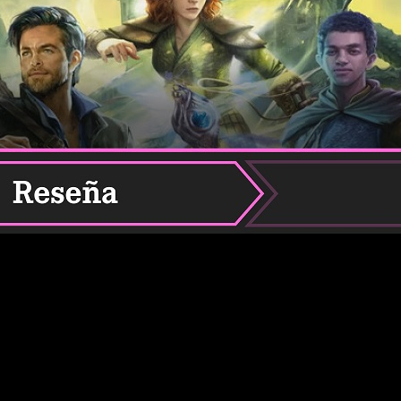
los juegos de mesa más populares, conocidos y extendidos d
que el paso del tiempo ha hecho mella en su predominancia, lo 
este clásico sigue tan (o más) vivo que nunca. Algo que vemos 
es,
Hasbro ha tenido a bien de lanzar una nueva edición 
lo. Y como no queremos quedarnos con la anécdota solo para no
lo os contaremos cómo ha sido nuestra experiencia, sino que ta