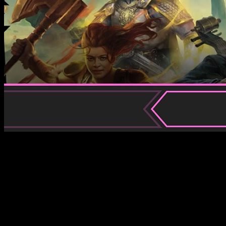
Desde tiempos inmemoriales, el
Monopoly
ha sido uno de 
mediante sus versiones originales. Y aunque podría parecer 
videojuegos y los servicios de
streaming
lo han copado todo, 
and Dragons – Honor entre ladrones
.
Con la película todavía muy presente en cines de todas part
FreakEliteX hemos tenido la suerte de probarlo y disfrutar
nuestra particular reseña. En el proceso —por supuesto— no so