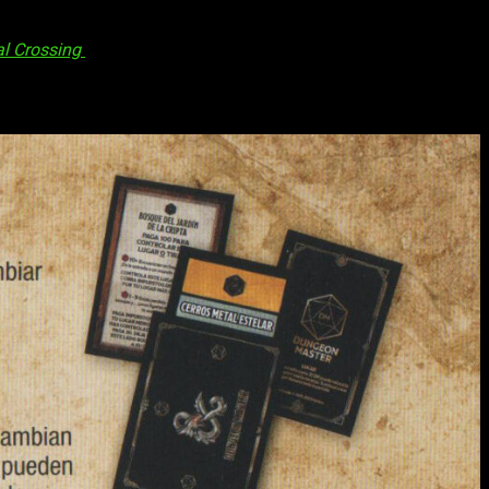
s habituados
. Al menos si tomamos como referencia el clásico
 idiosincrasia habitual. Es decir, que aunque el tablero es el
l Crossing
ya vivimos algo parecido.