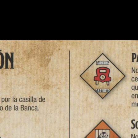
de cobrar dinero por ejecutar un robo exitoso hasta un encuent
etc., son las que suman el factor azar al juego.
erentes: de lugar y aventura, de monstruo y de mago rojo. Alg
 fácil entender su funcionamiento.