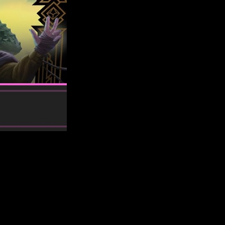
el mundo. En España, concretamente, tuvo un auge tremendo
cierto es que no es del todo así. En una época en la que los
día tras día con lanzamientos como el de
Monopoly: Dungeons
de su archiconocido juego con una gran colaboración
. En
sotros, hemos querido contaros que nos ha parecido con esta
mbién os hablaremos sobre qué incluye, cómo se juega, etc.