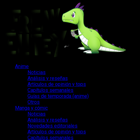
Saltar
al
contenido
Menú
Anime
principal
Noticias
Análisis y reseñas
Artículos de opinión y tops
Capítulos semanales
Guías de temporada (anime)
Otros
Manga y cómic
Noticias
Análisis y reseñas
Novedades editoriales
Artículos de opinión y tops
Capítulos semanales