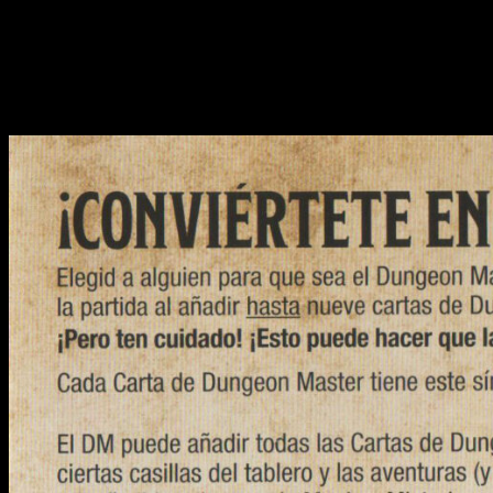
Porque, en efecto, este
Monopoly
de
Dungeons and Dragons: 
entre clásicos, ya que la IP se ha ido renovando con el paso 
mismo de toda la vida, las normas han ido variando. No es la 
Así es el
Monopoly de Dungeons and Dra