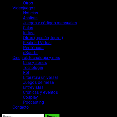
Otros
Videojuegos
Noticias
Análisis
Juegos y códigos mensuales
Guías
Indies
Otros (opinión, tops…)
Realidad Virtual
Periféricos
eSports
Cine, rol, tecnología y más
Cine y series
Tecnología
Rol
Literatura universal
Juegos de mesa
Entrevistas
Crónicas y eventos
Cosplay
Podcasting
Contacto
Buscar: