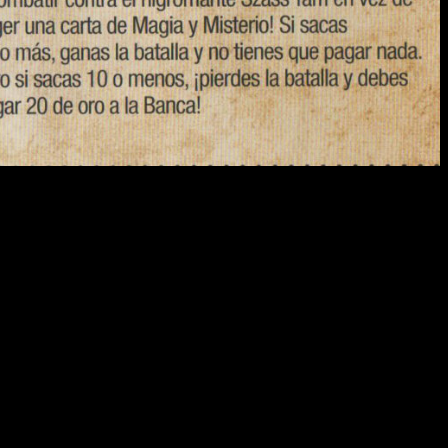
ntenido. En primer lugar, disponemos de
un tablero de cartón
o con él, el juego ofrece
5 peones y 5 cartas de personaje
as (1d6), un dado de veinte caras (1d20), 90 monedas de oro de
 película. Cada uno de ellos tiene una habilidad especial que le
on una particularidad: cada una tiene sus propias condiciones.
 de cada carta habrá un texto explicativo que nos indicará cuál
vento y luego adquirimos la carta. Si falla, ocurre otra cosa y