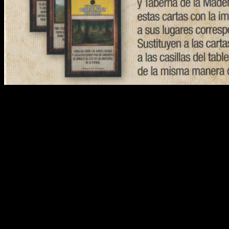
Reseña de Monopoly: Dungeons and Dragons – Honor entre lad
Por supuesto, además de compartir con vosotros varias imáge
compacto bastante recio
y de construcción cuadrada con
diseñadas con los protagonistas de la película como epicentro
Del mismo modo, suma 16 cartas de aventura, 30 cartas de mag
cartón y un manual de instrucción.
Cartas de personaje
. A diferencia de los
Monopoly
trad
otorga ventaja en diversas situaciones como, por ejemplo,
Cartas de aventura
. Convencionalmente, serían las pro
Además de poder controlarlas pagando oro, podemos vivir 
es su precio y/o como podemos adquirirla mediante el 1d2
debemos pagar.