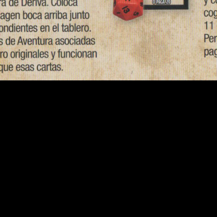
rones | Así funcionan las cartas de Dungeon Master (DM)
nes oficiales del juego, queremos hablaros un poquito del co
 temática —como es lógico— de
Dungeons and Dragons
. Junt
.
ia y misterio, 9 cartas de
dungeon master
, un dado de seis car
icionales, aquí cada peón representa un personaje concreto de la
 extraer cartas de magia y misterio.
piedades. Representan los lugares que podemos adquirir, pero c
una ‘aventura’ (de ahí su nombre) en ellas. ¿Cómo? En el reverso
0. Si conseguimos superar la tirada que nos indica, sucede un e