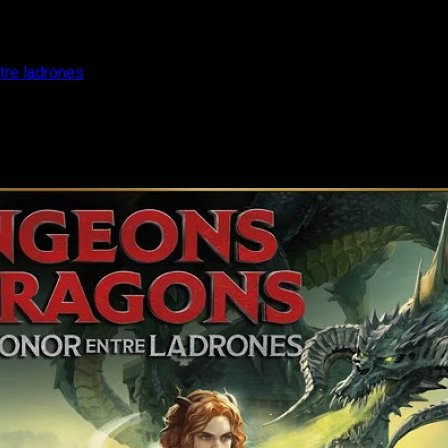
re ladrones
gons – Honor entre ladrones
onor entre ladrones, os contamos que nos ha parecido esta part