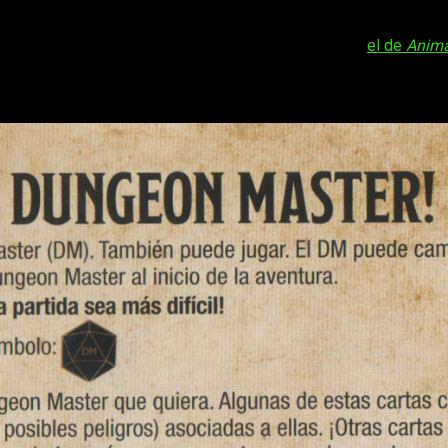
Honor entre ladrones
es un poco diferente a lo que estamo
del tiempo hasta ofrecernos muy diversas variantes dentro de su
primera vez que vemos algo parecido, puesto que con
el de
Anima
gons: Honor entre ladrones