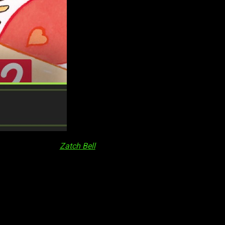
orma de describir
Zatch Bell
, un trabajo que ha sabido sobrevivir
 Diferente y único. Hay pocos adjetivos que puedan describir el
 los mangas (y animes) que me vio crecer. Junto con él pasé de
illosos años, pero como un adulto. O eso quiero creer, porque
ción ya no solo es una reliquia, sino que es casi imposible de