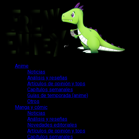
Saltar
al
contenido
Menú
Anime
principal
Noticias
Análisis y reseñas
Artículos de opinión y tops
Capítulos semanales
Guías de temporada (anime)
Otros
Manga y cómic
Noticias
Análisis y reseñas
Novedades editoriales
Artículos de opinión y tops
Capítulos semanales