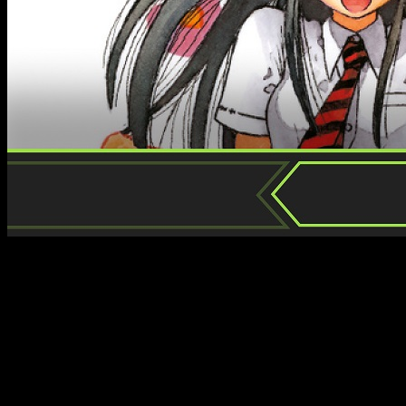
Uno de los mejores mangas habidos y por haber de la década de
al paso del tiempo y mantenerse fresco pese a tener más de 20 
talento que
Makoto Raiku
expresó en algo tan singular como u
Y sí, lo confieso:
me he dejado llevar por la nostalgia
. Me r
ser un niño a un adolescente. Hoy, casi 15 años después de d
dicen que lo de la edad se lleva dentro y…
Perdón, que desvarío. Para quienes no lo sepan, entre 2005 y 