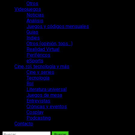
Otros
Videojuegos
Noticias
Análisis
Juegos y códigos mensuales
Guías
Indies
Otros (opinión, tops…)
Realidad Virtual
Periféricos
eSports
Cine, rol, tecnología y más
Cine y series
Tecnología
Rol
Literatura universal
Juegos de mesa
Entrevistas
Crónicas y eventos
Cosplay
Podcasting
Contacto
Buscar: