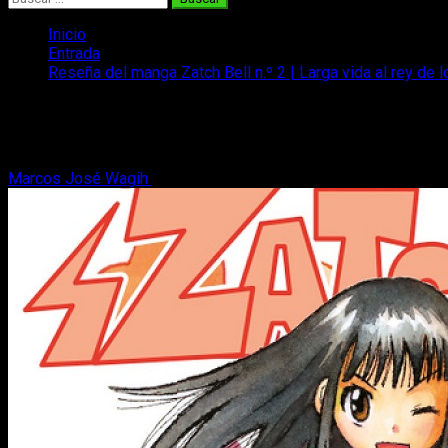
Inicio
Entrada
Reseña del manga Zatch Bell n.º 2 | Larga vida al rey de
Reseña del manga Zatch Bell n.º 2 | Larg
En nuestra reseña del manga de Zatch Bell n.º 2 ratificamos nu
Marcos José Wagih
1 de julio, 2023
9 minutos de lectura