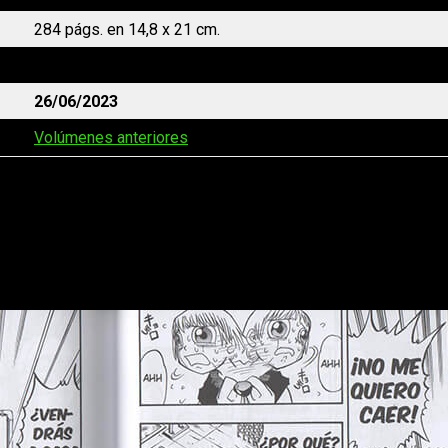
284 págs. en 14,8 x 21 cm.
Kitsune Manga
26/06/2023
Volúmenes anteriores
ón- Esta nos ha dejado con buenas sensaciones en general, pero h
r lo que hemos terminado contentos más allá de esos detallitos