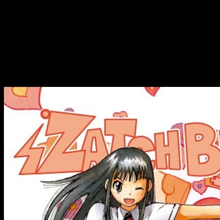
encontrar. Parecía imposible recuperarlo. Al menos así era h
simple y llanamente, nos hizo soñar.
Hoy, seis meses después, podemos seguir ratificando esas sen
hecho, todo sea dicho, muy bien acompañada, puesto que dur
¿Queréis saber más? Os lo contamos.
Reseña de
Zatch Bell
n.º 2 | Portada, sin