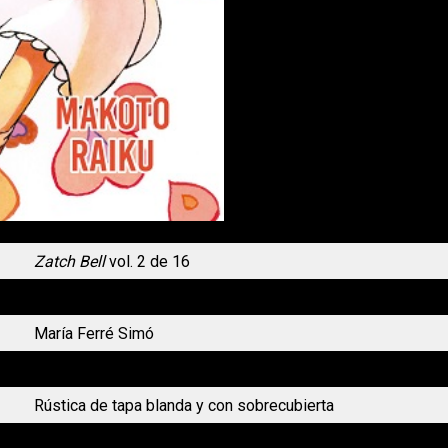
Zatch Bell
vol. 2 de 16
Makoto Raiku
María Ferré Simó
Acción, comedia, drama, fantasía
Rústica de tapa blanda y con sobrecubierta
17,95 €