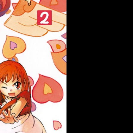
Kiyomaro ha recibido el regalo
rojo que contiene un poder 
volumen, nuevos enemigos p
protagonistas están dispu
que Zatch Bell se convierta
batalla ha comenzado!