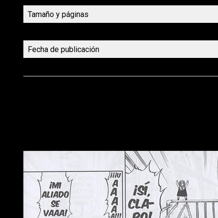
Tamaño y páginas
Maquetación
Fecha de publicación
Reseñas
Habiendo hecho las presentaciones, nos toca hablar de la edici
es que pienso que se ha hecho un trabajo bastante decente, po
Larga vida al futuro rey de los demonios