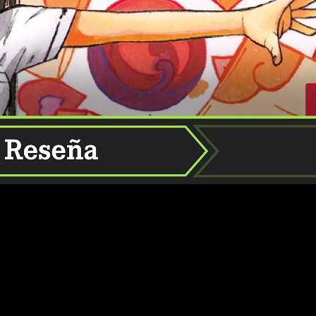
 los 2000. Y de los últimos años, qué diantres. No hay mejor f
años de historia a sus espaldas. Eterno, icónico y refrescante.
na guerra entre demonios.
esulta imposible no ver con buenos ojos al que dijo ser uno de
isfrutar del manga en España, estoy reviviendo aquellos marav
2009, Norma Editorial publicó el manga en España, pero esa edi