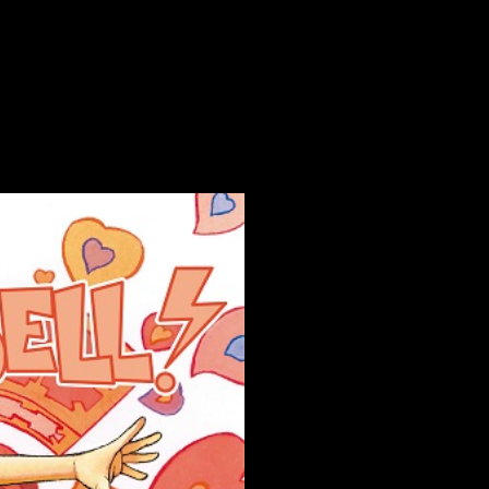
asta que
Kitsune Manga dijo «ya basta»
. En un movimiento que 
saciones. En diciembre de 2022 se publicó el tomo y, tras vari
ante esta se han estrenado cuatro de los personajes más que
opsis y edición