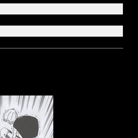
ay fallitos en la corrección del texto. Por lo demás, lo cierto
.