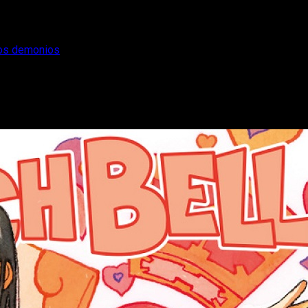
 los demonios
a vida al rey de los demonios
estra primera opinión: es un indispensable atemporal que ha env