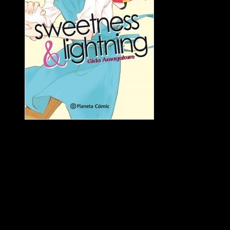
Portada del tomo #1
El manga tiene tres personajes principales y unos pocos
personajes secundarios, pero que aparecen tan solo en un par
de ocasiones por lo que no merecen ni ser mencionados. Por
un lado, tenemos a
Tsumugi
, la hija de Kōhei, una niña de
parvulario que quiere comer cosas deliciosas y ve en la
televisión. Sin duda,
mi personaje favorito
; es muy adorable
y pone unas caras muy graciosas cuando come. Su padre,
Kōhei
, da la sensación desde el primer minuto de que es un
buen padre. Ha enviudado hace poco, pero no puede perder el