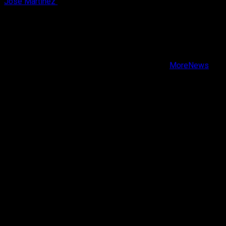
Jose Martinez
6 de agosto, 2026
X
Facebook
Instagram
Youtube
Copyright © Todos los derechos reservados.
|
MoreNews
por AF themes.