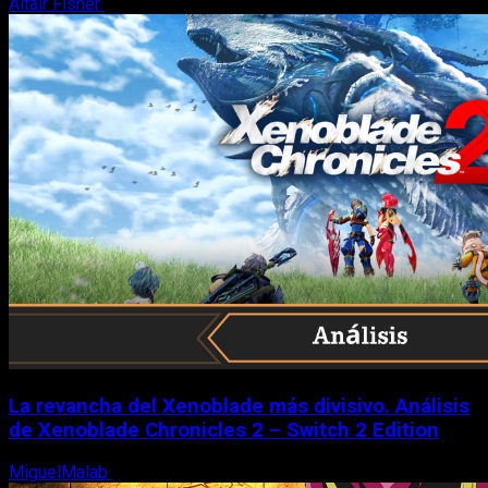
Altair Fisher
7 de agosto, 2026
La revancha del Xenoblade más divisivo. Análisis
de Xenoblade Chronicles 2 – Switch 2 Edition
MiguelMalab
6 de agosto, 2026