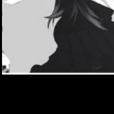
Una de mis cosas favoritas de este primer tomo, aunque
imagino que seguirá en los próximos, es que
al finalizar un
capítulo te ponen una receta
muy bien explicada con el
plato que han cocinado en ese mismo capítulo. Lo único malo
es que la mitad de los ingredientes no sé dónde
conseguirlos, pero bueno, nimiedades culturales. A parte de
eso,
Sweetness & Lightning
no es un manga de cocina como