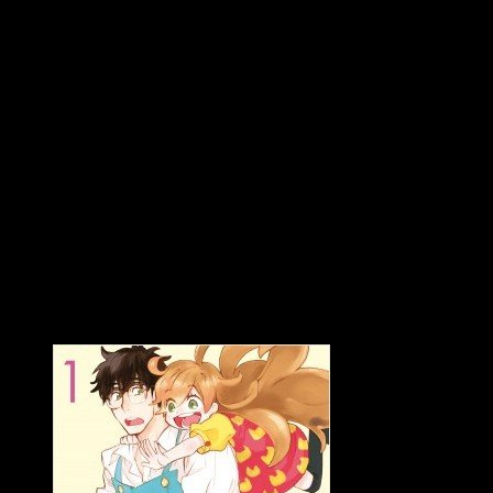
Sinopsis
Kōhei Inudzuka es un profesor de bachillerato que
ha perdido a su mujer y está haciendo un enorme
esfuerzo por criar a su hija Tsumugi él solo. Aun
así, no consigue que los platos que cocina le
salgan bien ni a tiros… En un momento tan
complicado como este, Kotori, una de sus
alumnas, le propone enseñarlo a cocinar. Rodeado
de su querida hija y una alumna de bachillerato, así
es como comienza este drama gastronómico tan
entrañable.
Personajes