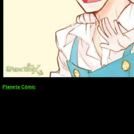
Planeta Cómic
nos ha traído este mes una preciosa historia
culinaria, y no, no se parece en nada a
Shokugeki no Sōma
.
Sweetness & Lightning
,
Amaama to Inazuma
(甘々と稲妻)
en su idioma original, es una comedia sobre la vida diaria de
un padre, su hija y una estudiante de instituto. Se encuentra
terminada con 12 tomos recopilatorios, aunque en España
desde el pasado septiembre podemos disfrutar y conseguir
el primero de ellos. Fue adaptado al anime en el año 2016 y
sus 12 episodios están disponibles legal y gratuitamente en