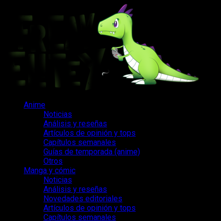
Saltar
al
contenido
Menú
Anime
principal
Noticias
Análisis y reseñas
Artículos de opinión y tops
Capítulos semanales
Guías de temporada (anime)
Otros
Manga y cómic
Noticias
Análisis y reseñas
Novedades editoriales
Artículos de opinión y tops
Capítulos semanales