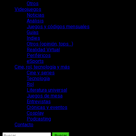
Otros
Videojuegos
Noticias
Análisis
Juegos y códigos mensuales
Guías
Indies
Otros (opinión, tops…)
Realidad Virtual
Periféricos
eSports
Cine, rol, tecnología y más
Cine y series
Tecnología
Rol
Literatura universal
Juegos de mesa
Entrevistas
Crónicas y eventos
Cosplay
Podcasting
Contacto
Buscar: