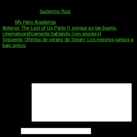
los seguidores de la franquicia de Horikoshi
.
Corrección:
Guillermo Ruiz
Tags:
My Hero Academia
Navegación
Anterior:
The Last of Us Parte II: porque es tan bueno,
cinematográficamente hablando (con spoilers)
de
Siguiente:
Ofertas de verano de Steam. Los mejores juegos a
entradas
bajo precio
Deja una respuesta
Tu dirección de correo electrónico no será publicada.
Los
campos obligatorios están marcados con
*
Comentario
*
Nombre