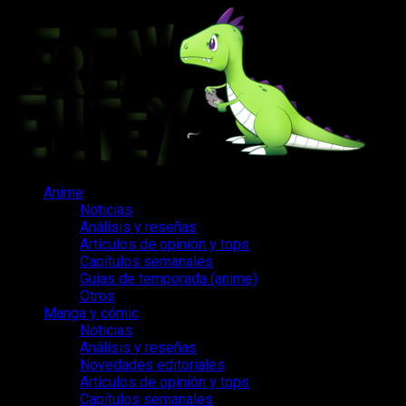
Saltar
al
contenido
Menú
Anime
principal
Noticias
Análisis y reseñas
Artículos de opinión y tops
Capítulos semanales
Guías de temporada (anime)
Otros
Manga y cómic
Noticias
Análisis y reseñas
Novedades editoriales
Artículos de opinión y tops
Capítulos semanales