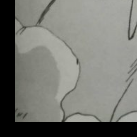
El héroe Ingenium | Reseña manga My Hero Academia Vigi