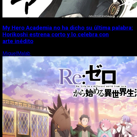
My Hero Academia no ha dicho su última palabra:
Horikoshi estrena corto y lo celebra con
arte inédito
MiguelMalab
6 de agosto, 2026