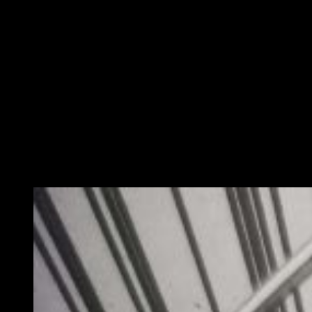
En este tomo encontramos una sobrecubierta bastante
oscura, con Stendhal como protagonista acompañado de
Knuckle Duster, Kōichi e Ingenium en la parte delantera. La
cubierta nos muestra a Stendhal en solitario en la parte
delantera y al trío de héroes en la parte trasera en blanco y
negro. La traducción es buena y usan un léxico bastante
juvenil. Un detalle que me gusta mucho es que
entre
capítulos el guionista y el dibujante nos muestran los
bocetos originales de los personajes
e información sobre
los mismos o sobre cómo llegó Betten Court al diseño final
del personaje. Me parece que aporta mucha información de
interés y te ayuda a comprender mejor cómo actúan y por qué.