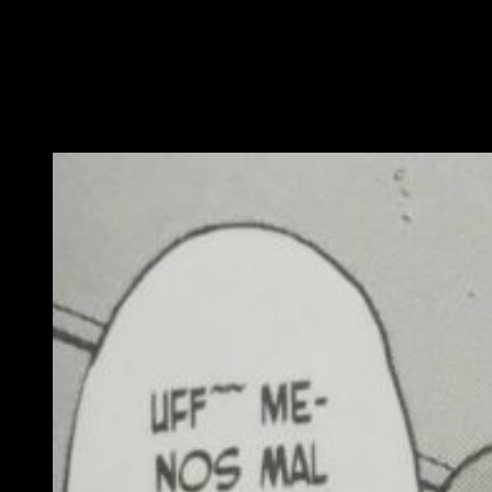
encantador, el cual caerá a muchos mejor que su hermano
menor Tenya, que es un poco más pedante. Junto a él, vemos
trabajando a su equipo, y en él descubrimos un detalle muy
chulo, ya que tres de los héroes de su equipo poseen
diseños pertenecientes a los ganadores de un concurso para
fans
de la franquicia.