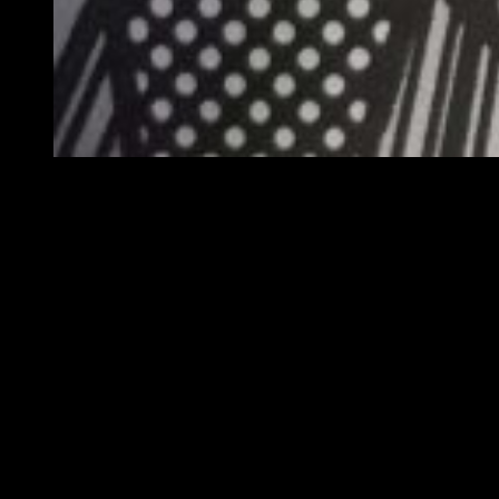
Knuckle Duster repartiendo bocata de nudillos | Reseña 
Conclusiones
Este segundo tomo de
My Hero Academia Vigilante: Illegals
se avanza en la trama principal poco a poco, pero gracias a
las maravillosas peleas y al trabajo del dibujante Betten Court
no se convierte en sinónimo de aburrido. Además, los
personajes principales dan un paso a un lado para dejarnos
disfrutar de otros personajes secundarios. Esto no tiene nada
malo, al contrario, me parece un punto muy positivo, ya que
los personajes que conocemos en esta ocasión son muy
interesantes y nos conectan con los sucesos en la actualidad
de ese universo.
Ingenium y Stendhal salvan el tomo con
creces y hacen de este volumen un indispensable para