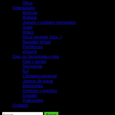
Otros
Videojuegos
Noticias
Análisis
Juegos y códigos mensuales
Guías
Indies
Otros (opinión, tops…)
Realidad Virtual
Periféricos
eSports
Cine, rol, tecnología y más
Cine y series
Tecnología
Rol
Literatura universal
Juegos de mesa
Entrevistas
Crónicas y eventos
Cosplay
Podcasting
Contacto
Buscar: