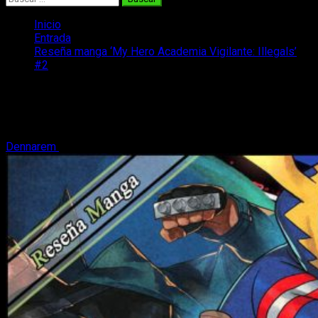
Inicio
Entrada
Reseña manga ‘My Hero Academia Vigilante: Illegals’
#2
Reseña manga ‘My Hero Academia
Vigilante: Illegals’ #2
Dennarem
26 de junio, 2020
6 minutos de lectura