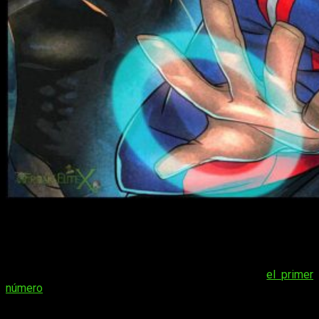
Hoy por fin os traigo mis impresiones sobre el segundo tomo
de
My Hero Academia Vigilante: Illegals
.
Spin-off
del manga
de Kōhei Horikoshi,
My Hero Academia
, que nos trae la
editorial
Planeta Cómic
. Tras habernos presentado a los
protagonistas y la trama principal de la serie en
el primer
número
, en este tomo se desarrollan cosas muy chulas, así
que sin más dilación, comenzamos.