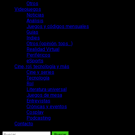
Otros
Videojuegos
Noticias
Análisis
Juegos y códigos mensuales
Guías
Indies
Otros (opinión, tops…)
Realidad Virtual
Periféricos
eSports
Cine, rol, tecnología y más
Cine y series
Tecnología
Rol
Literatura universal
Juegos de mesa
Entrevistas
Crónicas y eventos
Cosplay
Podcasting
Contacto
Buscar: