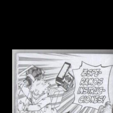
con mensajes crípticos, dobles espías y toda suerte de
trampas. Es más, conocemos la identidad de algunos
«traidores», aunque solo de los menos relevantes. En
cualquier caso, recupera la tensión argumental con gran
acierto en uno de los tomos más interesantes de los últimos
meses. No sucede nada, pero saca músculo y nos presenta
todo lo que está por llegar.
Conclusiones