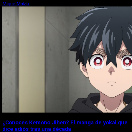
MiguelMalab
8 de agosto, 2026
¿Conoces Kemono Jihen? El manga de yokai que
dice adiós tras una década