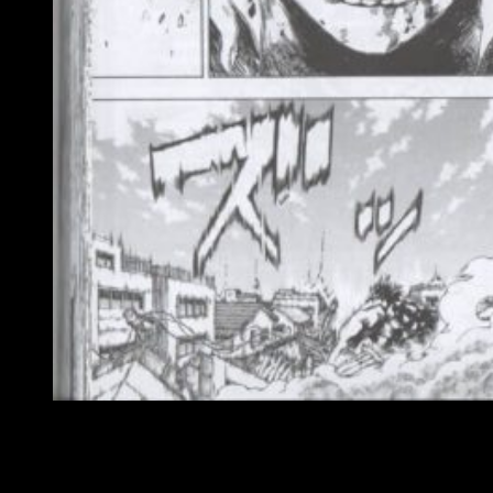
Reseña manga My Hero Academia 25
Bien es sabido que, con el paso de los años,
Uraraka e Iida
han cedido relevancia
. Otrora compañeros inseparables, el