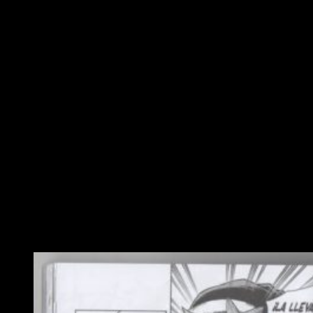
lo componen queda fuera de toda duda. De la misma forma,
Daruma ha vuelto a dar con la tecla en una
excelente
traducción
.
Sinopsis
Desde el aterrador incidente cuando se manifestó
el don de Tomura, solo el villano más grande de
todos, All For One, ha podido hablarle al joven. Las
consecuencias de esa fatídica reunión se
desarrollan en el presente mientras Tomura y Re-
Destro, el líder del Ejército de Liberación, luchan
por la supremacía, y si se necesita nivelar una
ciudad entera para decidir quién está en la cima,
¡que así sea!
My Hero Academia
#25