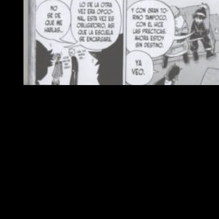
Reseña manga My Hero Academia 25
El vigesimoquinto tomo de
My Hero Academia
empieza
fuerte. Con una estupenda portada a color que recrea a la
perfección la demencia de nuestro querido antagonista, el
autor nos regala
los embates finales de un bonito
combate
. Quizá demasiado caótico, el resultado sorprenderá
a propios y extraños, pues tendrá unas consecuencias para
nada desdeñables. Con el bueno de Hawk haciendo de las
suyas por aquí y por allá, asistiremos al nacimiento de un
monstruo sin parangón: el
Frente de Liberación
Paranormal
. Sin entrar en detalles, una nueva organización
se sentará en el trono. ¿Su objetivo? Acabar con el orden
preestablecido. Debo decir que, aunque la cuestión está