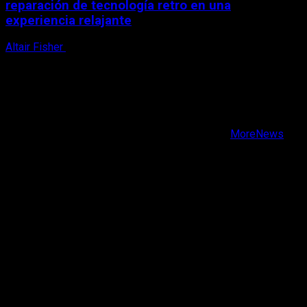
reparación de tecnología retro en una
experiencia relajante
Altair Fisher
8 de agosto, 2026
X
Facebook
Instagram
Youtube
Copyright © Todos los derechos reservados.
|
MoreNews
por AF themes.