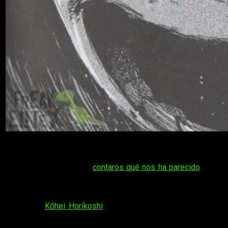
My Hero Academia
estrena nuevo volumen y, como no podía
ser de otra forma, en FreakEliteX no hemos querido dejar
pasar la oportunidad de
contaros qué nos ha parecido
. En un
tomo que hace las veces de transición, la microsaga de
Tomura llega a su fin con unos resultados, cuando menos,
increíbles. Recuperando el ritmo y la gloria de trabajos
anteriores,
Kōhei Horikoshi
rescata su genio creativo del
ostracismo
en un —esta vez sí— fantástico volumen.
Curiosamente, lo hace sin recurrir a la confiable epicidad del