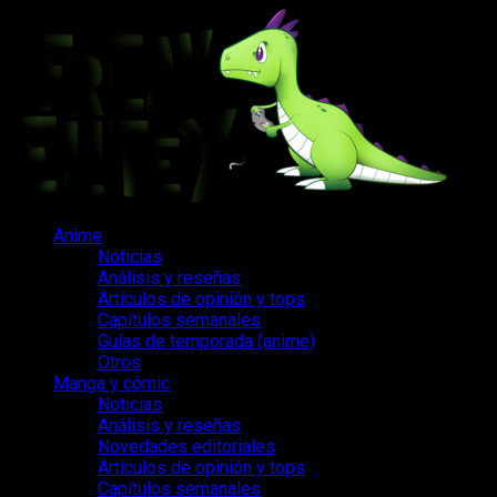
Saltar
al
contenido
Menú
Anime
principal
Noticias
Análisis y reseñas
Artículos de opinión y tops
Capítulos semanales
Guías de temporada (anime)
Otros
Manga y cómic
Noticias
Análisis y reseñas
Novedades editoriales
Artículos de opinión y tops
Capítulos semanales