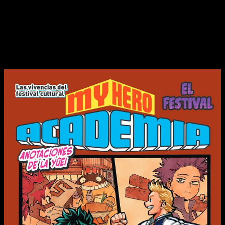
misma de siempre así que, para evitar repetirme una y otra
vez, me centraré solo en el contenido y en la calidad de la
edición. Dicho esto, empecemos con
nuestra Reseña de la
novela
My Hero Academia
n.º 4.
Portada, sinopsis y edición