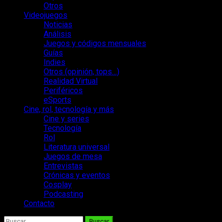
Otros
Videojuegos
Noticias
Análisis
Juegos y códigos mensuales
Guías
Indies
Otros (opinión, tops…)
Realidad Virtual
Periféricos
eSports
Cine, rol, tecnología y más
Cine y series
Tecnología
Rol
Literatura universal
Juegos de mesa
Entrevistas
Crónicas y eventos
Cosplay
Podcasting
Contacto
Buscar: