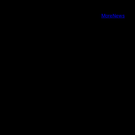
Youtube
Copyright © Todos los derechos reservados.
|
MoreNews
por AF themes.