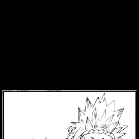
de fácil lectura
. La elección de imágenes es adecuada, mas
corresponde a la versión original, mientras que la traducción
vuelve a destacar por su buen hacer.
De prosa simple, con una imagen a color desplegable al
comienzo, es una buena novela para quienes se consideren
amantes de la franquicia.
Cumple con los estándares de
calidad preestablecidos
. Si volvemos a compararlo con un
manga, eso sí, el papel difiere, ya que este es más fino y
menos recio.
Reseña de la novela
My Hero Academia
n.º 4