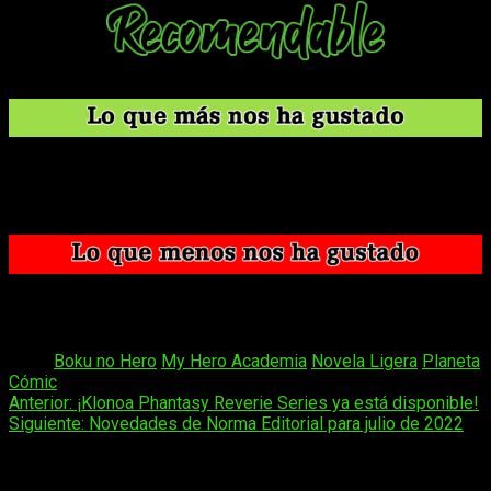
Lectura ligera y sencilla.
Formato adecuado y buena calidad.
Imágenes interesantes y desplegable a color integrado.
Solo para fans. No ofrece nada especialmente relevante
en la historia.
Tags:
Boku no Hero
My Hero Academia
Novela Ligera
Planeta
Cómic
Navegación
Anterior:
¡Klonoa Phantasy Reverie Series ya está disponible!
Siguiente:
Novedades de Norma Editorial para julio de 2022
de
entradas
Deja una respuesta