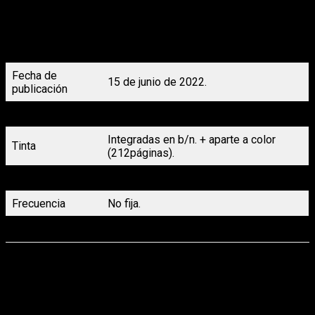
público un conciertazo encandilador o una obra teatral de lujo.
¡¡No hay actividad más grande que este festival!! ¡Aquí está la
cuarta novela! ¡Tenemos la escuela engalanada de festival
cultural! ¡Aquí se desvelan detalles que no se dibujaron! ¡Es tan
divertida que se te quitan todos los males!
Fecha de
15 de junio de 2022.
publicación
Formato
14 x 22,5 cm.
Integradas en b/n. + aparte a color
Tinta
(212páginas).
Presentación
Rústica sin solapas con s/cub.
Frecuencia
No fija.
Precio
16,95 €.
Siendo una novela, el aspecto editorial queda en un segundo
plano. Al menos en una comparativa directa con el manga. A
fin de cuentas, el formato es mucho más sencillo. Sin
embargo,
podemos valorar positivamente el tamaño
tanto del tomo como de la letra, siendo muy portable y