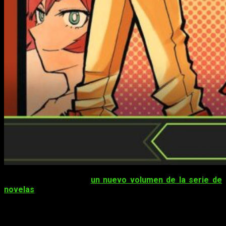
¡Planeta ha publicado
un nuevo volumen de la serie de
novelas
de
My Hero Academia
!
Y como no podía ser de otra
forma, he vuelto una vez más para contaros qué me ha
parecido después de revisar los tres primeros tomos. Debo
decir, antes de comenzar, que la dinámica sigue siendo la