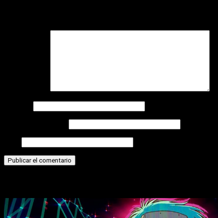
Tu dirección de correo electrónico no será publicada.
Los
campos obligatorios están marcados con
*
Comentario
*
Nombre
Correo electrónico
Web
Historias relacionadas