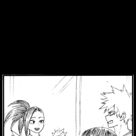
El cuarto volumen destaca especialmente en ese sentido,
puesto que nos permite reproducir, una vez más, su manera
de proceder en el festival cultural de la U.A. Esto, sin lugar a
dudas, lo hace maravillosamente. Es más, aunque he echado
de menos el arte de Kohei Horikoshi de manera constante,
es
una forma entretenida de conocer todavía más de la que
dice ser una de mis series favoritas
.
Una variante que sigue siendo muy
interesante