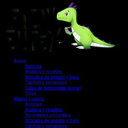
Saltar
al
contenido
Menú
Anime
principal
Noticias
Análisis y reseñas
Artículos de opinión y tops
Capítulos semanales
Guías de temporada (anime)
Otros
Manga y cómic
Noticias
Análisis y reseñas
Novedades editoriales
Artículos de opinión y tops
Capítulos semanales