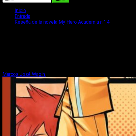
Inicio
Entrada
Reseña de la novela My Hero Academia n.º 4
Reseña de la novela My Hero Academia
n.º 4
¡En esta ocasión os traemos nuestra reseña de la novela My
Hero Academia n.º 4! Un nuevo tomo con el que ampliar
nuestro conocimiento.
Marcos José Wagih
8 de julio, 2022
5 minutos de lectura