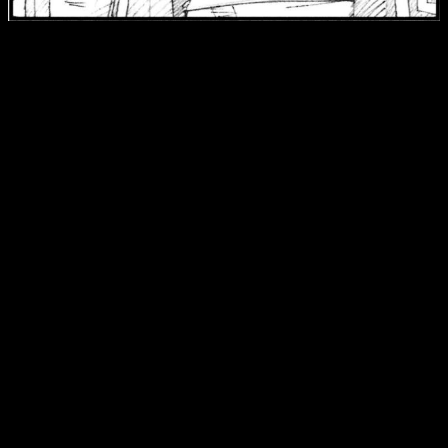
Reseña de la novela My Hero Academia n.º 4
El cuarto volumen de las novelas de
My Hero Academia
se
centra casi por completo en el festival escolar. Así pues,
los
seis capítulos de los que disponemos se centran cuasi
por completo en esa fase del manga
. Se entiende, pues,
que mantiene el aire relajado de los libros anteriores, pero
con un foco mucho más claro.
¿Qué quiere decir esto? Que, una vez más, nos alejamos de
cualquier enfoque dramático que pueda disponer el manga. La
idea en estas novelas es muy clara:
ofrecer nuevos
detalles de pasajes previamente expuestos a través de
la obra original
. O lo que es lo mismo, complementar el
lore
de la serie mediante historias secundarias.
Consecuentemente,
ninguna de estas lecturas altera en lo
más mínimo la linealidad del manga
. No obstante, son muy
interesantes para los fans más acérrimos de la franquicia, ya
que nos ofrecen nuevos detalles de todos y cada uno de sus
personajes. De esta manera, podemos seguir profundizando
en la psicología, la evolución o el estado mental de nuestros
queridos héroes.