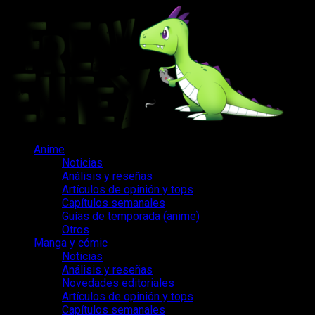
Saltar
al
contenido
Menú
Anime
principal
Noticias
Análisis y reseñas
Artículos de opinión y tops
Capítulos semanales
Guías de temporada (anime)
Otros
Manga y cómic
Noticias
Análisis y reseñas
Novedades editoriales
Artículos de opinión y tops
Capítulos semanales