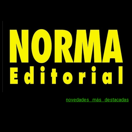
Novedades de Norma Editorial en julio
de 2022
Arrancamos con la de las
novedades más destacadas
.
Aunque, en realidad, más que novedad, es continuación, pero
ya me entendéis. En cualquier caso, se trata del volumen
número 35 de
Yona, princesa del amanecer
, una de nuestras
series preferidas de su catálogo. También suman el segundo
tomo de la edición coleccionista de
Neon Genesis