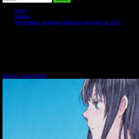
Inicio
Manga
Novedades de Norma Editorial para julio de 2022
Novedades de Norma Editorial para
julio de 2022
¡Ya están aquí las novedades de Norma Editorial para julio de
2022! Os contamos que nos tiene preparada la editorial para
el verano.
Marcos José Wagih
8 de julio, 2022
2 minutos de lectura