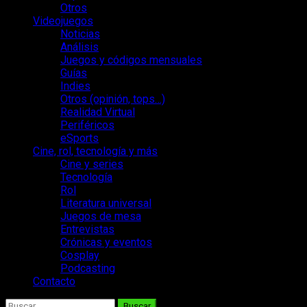
Otros
Videojuegos
Noticias
Análisis
Juegos y códigos mensuales
Guías
Indies
Otros (opinión, tops…)
Realidad Virtual
Periféricos
eSports
Cine, rol, tecnología y más
Cine y series
Tecnología
Rol
Literatura universal
Juegos de mesa
Entrevistas
Crónicas y eventos
Cosplay
Podcasting
Contacto
Buscar: