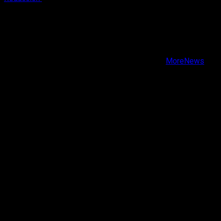
X
Facebook
Instagram
Youtube
Copyright © Todos los derechos reservados.
|
MoreNews
por AF themes.