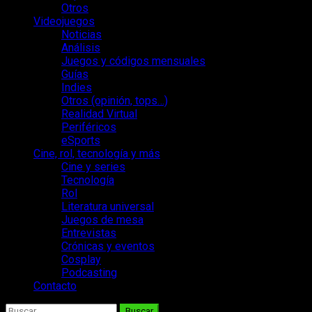
Otros
Videojuegos
Noticias
Análisis
Juegos y códigos mensuales
Guías
Indies
Otros (opinión, tops…)
Realidad Virtual
Periféricos
eSports
Cine, rol, tecnología y más
Cine y series
Tecnología
Rol
Literatura universal
Juegos de mesa
Entrevistas
Crónicas y eventos
Cosplay
Podcasting
Contacto
Buscar: