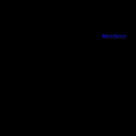
X
Facebook
Instagram
Youtube
Copyright © Todos los derechos reservados.
|
MoreNews
por AF themes.