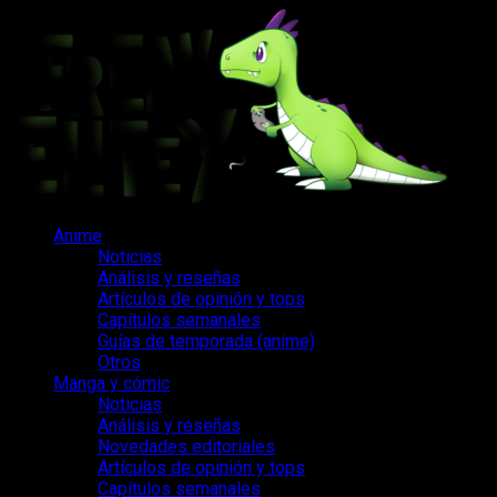
Saltar
al
contenido
Menú
Anime
principal
Noticias
Análisis y reseñas
Artículos de opinión y tops
Capítulos semanales
Guías de temporada (anime)
Otros
Manga y cómic
Noticias
Análisis y reseñas
Novedades editoriales
Artículos de opinión y tops
Capítulos semanales