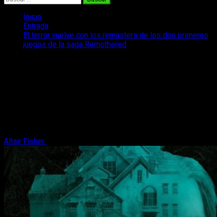
Inicio
Entrada
El terror vuelve con los remasters de los dos primeros
juegos de la saga Remothered
El terror vuelve con los remasters de
los dos primeros juegos de la saga
Remothered
Tenemos el anuncio de Remothered Tormented Fathers
Remastered y también de Remothered Broken Porcelain
Remastered.
Altair Fisher
3 de julio, 2026
2 minutos de lectura