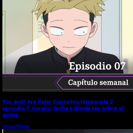
You and I Are Polar Opposites temporada 2
episodio 7, horario, fecha y dónde ver online el
anime
MiguelMalab
9 de agosto, 2026