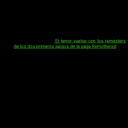
The Alters: Last Variable
es la nueva expansión de
The Alters
,
y llega el
13 de julio
a PC, PS5 y Xbox Series con
aproximadamente 20 horas de contenido nuevo. En ella, Jan
Científico despierta de la criogenia con un único objetivo:
resolver el misterio del Oasis. Y esta vez, no podrá hacerlo
solo.
Tal vez te interese:
El terror vuelve con los remasters
de los dos primeros juegos de la saga Remothered
Han pasado años desde que Jan decidió quedarse en el
planeta. El mundo cambió a su alrededor, y finalmente acepta
lo que siempre temió: necesita ayuda.
Por eso crea cuatro
nuevas versiones de sí mismo, cada una especializada
en una disciplina distinta:
Geología, Biología, Química y
Física. Juntos reúnen todo el conocimiento necesario para
investigar el Oasis desde todos los ángulos posibles.