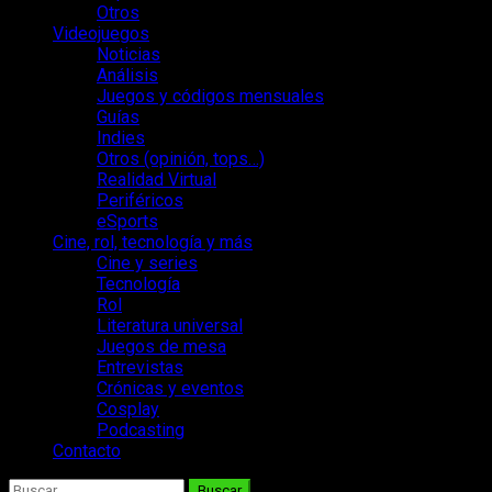
Otros
Videojuegos
Noticias
Análisis
Juegos y códigos mensuales
Guías
Indies
Otros (opinión, tops…)
Realidad Virtual
Periféricos
eSports
Cine, rol, tecnología y más
Cine y series
Tecnología
Rol
Literatura universal
Juegos de mesa
Entrevistas
Crónicas y eventos
Cosplay
Podcasting
Contacto
Buscar: