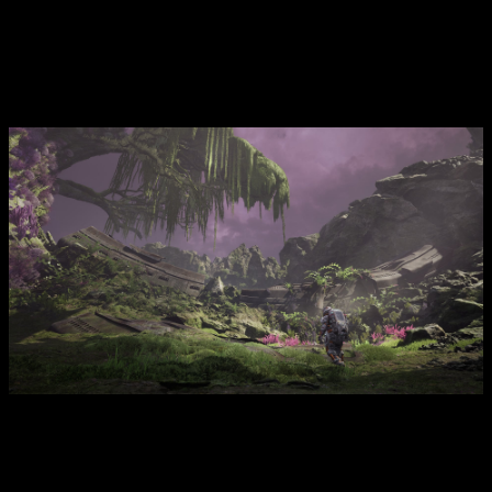
científico es el correcto, y esa fricción entre versiones del
mismo hombre se convierte en otro frente a gestionar. La
pregunta que atraviesa toda la expansión es simple y directa:
¿hasta qué punto pueden funcionar juntos antes de
quebrarse?
Jan lleva años solo en ese planeta, y resulta que el mayor
obstáculo iba a ser él mismo multiplicado por cuatro
The Alters: Last Variable
llega el
13 de julio de 2026
a PC,
PS5 y Xbox Series. Con unas 20 horas de historia nueva y el