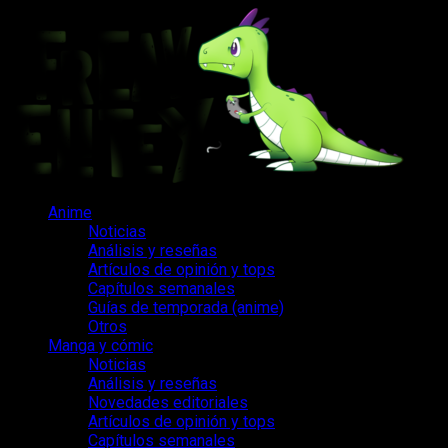
Saltar
al
contenido
Menú
Anime
principal
Noticias
Análisis y reseñas
Artículos de opinión y tops
Capítulos semanales
Guías de temporada (anime)
Otros
Manga y cómic
Noticias
Análisis y reseñas
Novedades editoriales
Artículos de opinión y tops
Capítulos semanales