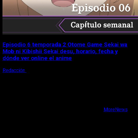
Episodio 6 temporada 2 Otome Game Sekai wa
Mob ni Kibishii Sekai desu, horario, fecha y
dónde ver online el anime
Redacción
5 de agosto, 2026
X
Facebook
Instagram
Youtube
Copyright © Todos los derechos reservados.
|
MoreNews
por AF themes.