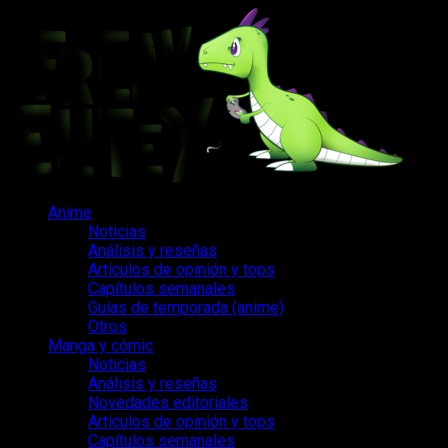
Saltar
al
contenido
Menú
Anime
principal
Noticias
Análisis y reseñas
Artículos de opinión y tops
Capítulos semanales
Guías de temporada (anime)
Otros
Manga y cómic
Noticias
Análisis y reseñas
Novedades editoriales
Artículos de opinión y tops
Capítulos semanales