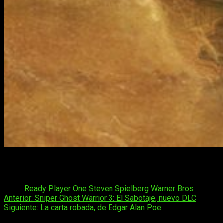
Sin duda nos encontraremos con una película que veremos en
2018 junto con
Deadpool 2
,
Pacific Rim 2
e
Infinity War
.
Tags:
Ready Player One
Steven Spielberg
Warner Bros
Navegación
Anterior:
Sniper Ghost Warrior 3: El Sabotaje, nuevo DLC
Siguiente:
La carta robada, de Edgar Alan Poe
de