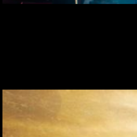
Spielberg
uno de los más afamados directores que nos trajo
grandiosas películas como;
Jurassic Park
,
E.T.
,
Salvar al
Soldado Ryan
,
War Horse
o
Indiana Jones
, se ha puesto al
mando de la dirección de
Ready Player One
.
El
reparto
lo completan
Tye Sheridan
(
X-Men: Apocalipsis,
Mud
),
Olivia Cooke
(
Motel Bates, Yo, él y Raquel
),
Mark
Rylance
(
Mi amigo el gigante, El puente de los espías
),
Simon Pegg
(
Star Trek: Más allá, Absolutamente todo
),
T.J.
Miller
(
Fiesta de empresa, Silicon Valley
),
Hannah John-
Kamen
(
Black Mirror, Star Wars: Episodio VII – El despertar
de la Fuerza
) y
Ben Mendelsohn
(
Rogue One: Una historia
de Star Wars, La última apuesta).