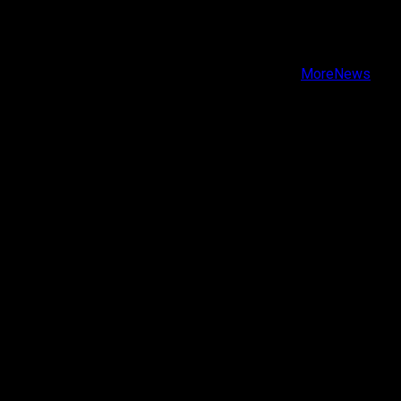
Facebook
Instagram
Youtube
Copyright © Todos los derechos reservados.
|
MoreNews
por AF themes.