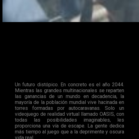
Ready Player One
, la nueva producción de
Warner Bros.
bajo
la dirección de
Steven Spielberg
y basado en el
Best Seller
del mismo nombre pasará a las salas de cine españolas el
28
de marzo de 2018
.
https://www.youtube.com/watch?v=hBvxq1pz4x4
Sinopsis:
Un futuro distópico. En concreto es el año 2044.
Mientras las grandes multinacionales se reparten
las ganancias de un mundo en decadencia, la
mayoría de la población mundial vive hacinada en
torres formadas por autocaravanas. Solo un
videojuego de realidad virtual llamado OASIS, con
todas las posibilidades imaginables, les
proporciona una vía de escape. La gente dedica
más tiempo al juego que a la deprimente y oscura
vida real.