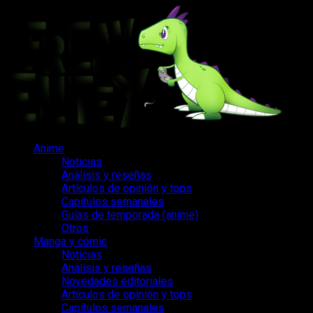
Saltar
al
contenido
Menú
Anime
principal
Noticias
Análisis y reseñas
Artículos de opinión y tops
Capítulos semanales
Guías de temporada (anime)
Otros
Manga y cómic
Noticias
Análisis y reseñas
Novedades editoriales
Artículos de opinión y tops
Capítulos semanales