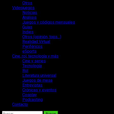
Otros
Videojuegos
Noticias
Análisis
Juegos y códigos mensuales
Guías
Indies
Otros (opinión, tops…)
Realidad Virtual
Periféricos
eSports
Cine, rol, tecnología y más
Cine y series
Tecnología
Rol
Literatura universal
Juegos de mesa
Entrevistas
Crónicas y eventos
Cosplay
Podcasting
Contacto
Buscar: