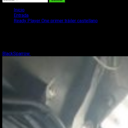
Inicio
Entrada
Ready Player One primer tráiler castellano
Ready Player One primer tráiler
castellano
BlackSparrow
23 de agosto, 2017
2 minutos de lectura