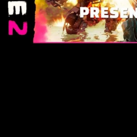
Bethesda Softworks muestra nuevas
imágenes de Rage 2
El canal de Youtube,
BethesdaSoftworksEs
ha publicado un
nuevo vídeo de Rage 2. En este podemos disfrutar de 9
minutos completos de Gameplay Pre-Beta.
Una locura postapocalíptica
Lo último de
Avalanche Studios
se ha dejado ver en un
nuevo Gameplay en el que se nos muestran algunas armas.