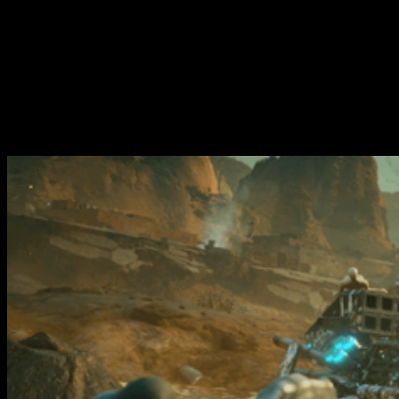
Entre algunas de estas se encuentran un rifle de asalto, una
escopeta y cosas más grandes. Ademas, también podemos
gozar de algunas de las habilidades que tendrá nuestro
personaje. Por otro lado, la
estética de los enemigos
tiene
un aire punk metalero de los años 90 que, con aderezos de
psicopatía, se convertirán en todo un obstáculo en cantidades
industriales. A su vez, se encontrarán custodiando bases o
«Arcas»
, que albergarán diferentes objetos o habilidades.