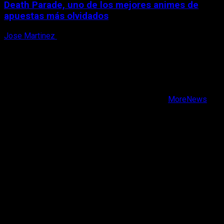
Death Parade, uno de los mejores animes de
apuestas más olvidados
Jose Martinez
7 de agosto, 2026
X
Facebook
Instagram
Youtube
Copyright © Todos los derechos reservados.
|
MoreNews
por AF themes.