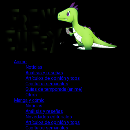
Saltar
al
contenido
Menú
Anime
principal
Noticias
Análisis y reseñas
Artículos de opinión y tops
Capítulos semanales
Guías de temporada (anime)
Otros
Manga y cómic
Noticias
Análisis y reseñas
Novedades editoriales
Artículos de opinión y tops
Capítulos semanales