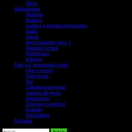
Otros
Videojuegos
Noticias
Análisis
Juegos y códigos mensuales
Guías
Indies
Otros (opinión, tops…)
Realidad Virtual
Periféricos
eSports
Cine, rol, tecnología y más
Cine y series
Tecnología
Rol
Literatura universal
Juegos de mesa
Entrevistas
Crónicas y eventos
Cosplay
Podcasting
Contacto
Buscar: