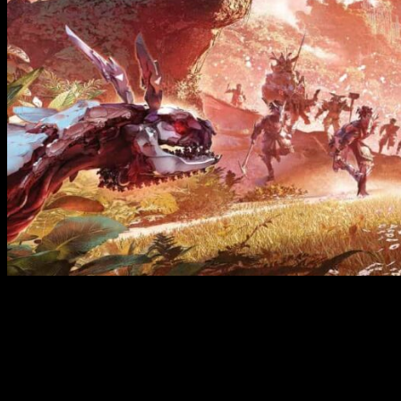
PS5
estándar por
559,99€
más uno de estos juegos a elegir:
Marvel’s Spider-Man Miles Morales
Ratchet and Clank: una dimensión aparte
Lego Star Wars
PS5
estándar
por
569,99€
con
FIFA 23