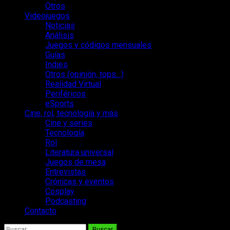
Otros
Videojuegos
Noticias
Análisis
Juegos y códigos mensuales
Guías
Indies
Otros (opinión, tops…)
Realidad Virtual
Periféricos
eSports
Cine, rol, tecnología y más
Cine y series
Tecnología
Rol
Literatura universal
Juegos de mesa
Entrevistas
Crónicas y eventos
Cosplay
Podcasting
Contacto
Buscar: