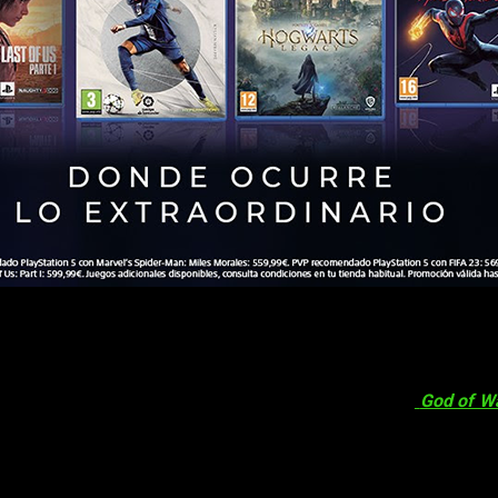
situación realmente complicada. Debida a la pandemia del Co
 compañía nipona esperaba para su estelar consola. Sin embargo,
 de la PlayStation 5 estará a
559,99 €
más un juego hasta el
14 
 PlayStation 5 incluyen algunas obras maestras como
God of W
tos packs que podemos adquirir para así disfrutar de horas y hora
es obras maestras