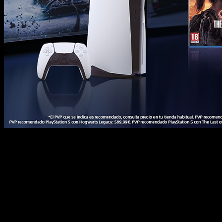
La
PlayStation 5
ha estado desde su estreno en 2021 en una 
manufacturación no llegaban a las cotas de producción que la
adquirir la PlayStation 5 y encima está de oferta. La promoción
Los videojuegos que estarán incluidos en la promoción de la
continuación os dejamos un listado con los títulos y los distin
Comprad la PlayStation 5 junto a grand