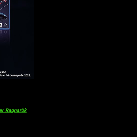
vid-19, sumado a la escasez de componentes, las fábricas de
 en 2023, dos años después, por fin tenemos la oportunidad de
de mayo
.
ar Ragnarök
o
Ratchet and Clank: Una Dimensión Aparte
. A
s de diversión.