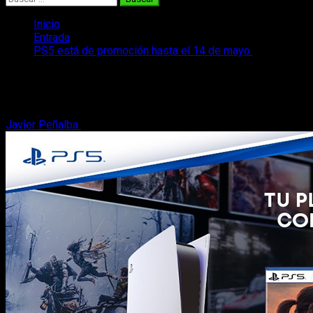
Inicio
Entrada
PS5 está de promoción hasta el 14 de mayo.
PS5 está de promoción hasta el 14 de m
PlayStation 5 está de promoción hasta el 14 de mayo. Podremo
Javier Peñalba
6 de abril, 2023
2 minutos de lectura