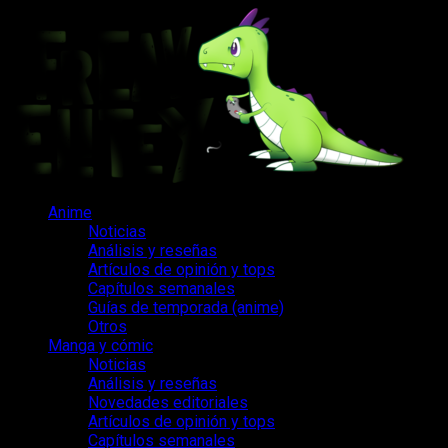
Saltar
al
contenido
Menú
Anime
principal
Noticias
Análisis y reseñas
Artículos de opinión y tops
Capítulos semanales
Guías de temporada (anime)
Otros
Manga y cómic
Noticias
Análisis y reseñas
Novedades editoriales
Artículos de opinión y tops
Capítulos semanales