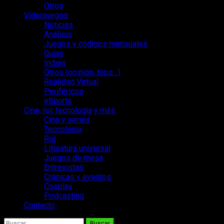
Otros
Videojuegos
Noticias
Análisis
Juegos y códigos mensuales
Guías
Indies
Otros (opinión, tops…)
Realidad Virtual
Periféricos
eSports
Cine, rol, tecnología y más
Cine y series
Tecnología
Rol
Literatura universal
Juegos de mesa
Entrevistas
Crónicas y eventos
Cosplay
Podcasting
Contacto
Buscar: