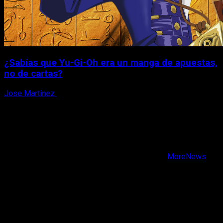
¿Sabías que Yu-Gi-Oh era un manga de apuestas,
no de cartas?
Jose Martinez
6 de agosto, 2026
X
Facebook
Instagram
Youtube
Copyright © Todos los derechos reservados.
|
MoreNews
por AF themes.