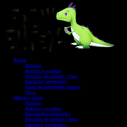
Saltar
al
contenido
Menú
Anime
principal
Noticias
Análisis y reseñas
Artículos de opinión y tops
Capítulos semanales
Guías de temporada (anime)
Otros
Manga y cómic
Noticias
Análisis y reseñas
Novedades editoriales
Artículos de opinión y tops
Capítulos semanales