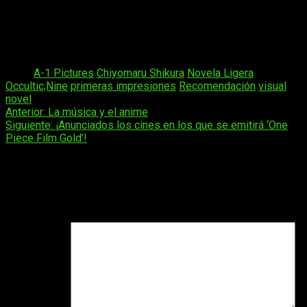
Así que, finalmente, os animo a echarle un vistazo ahora que
está en emisión. Puede ser una obra maestra o uno de los
peores que hayáis visto…
quién sabe
lo que pasará.
Tags:
A-1 Pictures
Chiyomaru Shikura
Novela Ligera
Occultic;Nine
primeras impresiones
Recomendación
visual
novel
Navegación
Anterior:
La música y el anime
Siguiente:
¡Anunciados los cines en los que se emitirá ‘One
de
Piece Film Gold’!
entradas
Deja una respuesta
Tu dirección de correo electrónico no será publicada.
Los
campos obligatorios están marcados con
*
Comentario
*