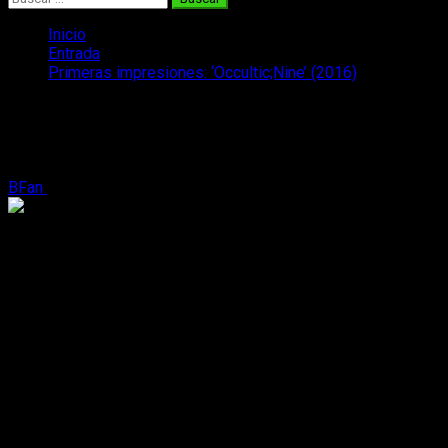
Inicio
Entrada
Primeras impresiones: ‘Occultic;Nine’ (2016)
Primeras impresiones: ‘Occultic;Nine’
(2016)
BFan
28 de octubre, 2016
3 minutos de lectura
Título
:
Occultic;Nine
Género
: Sobrenatural, ciencia ficción, misterio.
Estudio de animación
: A-1 Pictures
Formato
: Tres capítulos (1 temporada), en emisión
Fecha
: 10 de octubre de 2016
Sinopsis