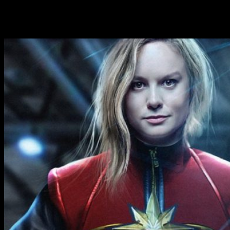
ahora tenemos que pensar en que nos deparará el futuro; y si
bien
Captain Marvel
no es la siguiente película en estrenarse
del
UCM
, si que es la película que se estrenará antes de
Avengers 4
.