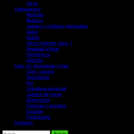
Otros
Videojuegos
Noticias
Análisis
Juegos y códigos mensuales
Guías
Indies
Otros (opinión, tops…)
Realidad Virtual
Periféricos
eSports
Cine, rol, tecnología y más
Cine y series
Tecnología
Rol
Literatura universal
Juegos de mesa
Entrevistas
Crónicas y eventos
Cosplay
Podcasting
Contacto
Buscar: