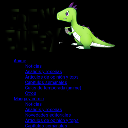
Saltar
al
contenido
Menú
Anime
principal
Noticias
Análisis y reseñas
Artículos de opinión y tops
Capítulos semanales
Guías de temporada (anime)
Otros
Manga y cómic
Noticias
Análisis y reseñas
Novedades editoriales
Artículos de opinión y tops
Capítulos semanales