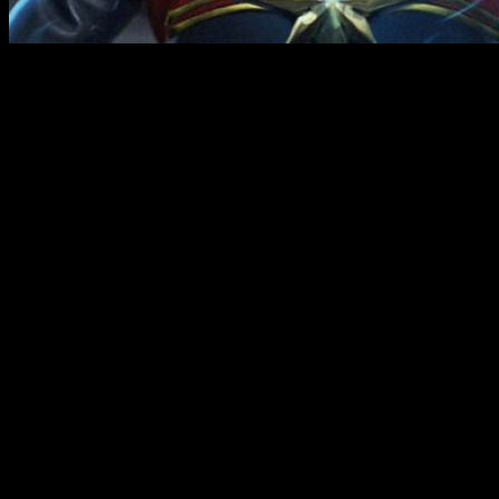
Que
Captain Marvel
sea la última película de
Marvel Studios
antes de que se estrene
Avengers 4
, la cinta que será la
culminación a todo lo que
Marvel Studios
ha creado en los
últimos 10 años, no puede ser simplemente casualidad, ya
que sabemos que
Marvel Studios
no deja ningún cabo
suelto.
La Iniciativa Vengadores
Como ya sabemos, en la película daremos un
salto temporal
al pasado, ocurriendo todos los sucesos de la cinta en los
años 90, donde veremos a un
Nick Fury
más joven, y
seguramente debido a los sucesos de la cinta y la relación
con
Captain Marvel
(
Brie Larson
) el personaje interpretado
por
Samuel L. Jackson
se interese en formar lo que 20 años
más tarde conoceremos como
Iniciativa Vengadores
.
🎥 NICK FURY!!!! Samuel L. Jackson spotted
filming with Brie Larson on set of ‘Captain Marvel’
in Hollywood the same day Infinity War is