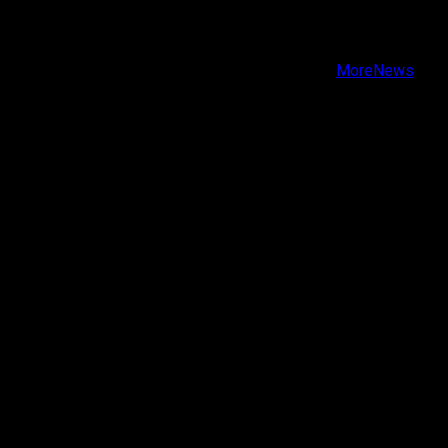
Instagram
Youtube
Copyright © Todos los derechos reservados.
|
MoreNews
por AF themes.