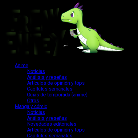
Saltar
al
contenido
Menú
Anime
principal
Noticias
Análisis y reseñas
Artículos de opinión y tops
Capítulos semanales
Guías de temporada (anime)
Otros
Manga y cómic
Noticias
Análisis y reseñas
Novedades editoriales
Artículos de opinión y tops
Capítulos semanales