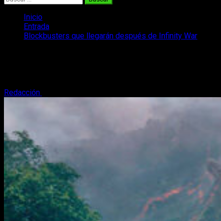
Inicio
Entrada
Blockbusters que llegarán después de Infinity War
Blockbusters que llegarán después de
Infinity War
Redacción
29 de abril, 2018
2 minutos de lectura