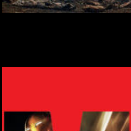
El año cinematográfico no se acaba con el estreno de
Vengadores: Infinity War
, aunque pueda parecerlo. Aún nos
quedan muchos meses cargados de
grandes blockbusters.
Vengadores: Infinity War
acaba de estrenarse y ya está
arrasando en taquilla, pero no todo se acaba con esta película,
ni si quiera con
Marvel
. Estamos en abril y nos queda
más
de medio año de estrenos de todo tipo.