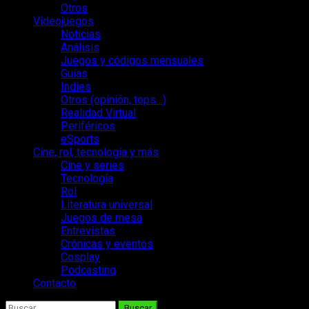
Otros
Videojuegos
Noticias
Análisis
Juegos y códigos mensuales
Guías
Indies
Otros (opinión, tops…)
Realidad Virtual
Periféricos
eSports
Cine, rol, tecnología y más
Cine y series
Tecnología
Rol
Literatura universal
Juegos de mesa
Entrevistas
Crónicas y eventos
Cosplay
Podcasting
Contacto
Buscar: