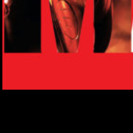
Blockbusters que intentarán derrocar
lo último de Marvel
En lo que a estrenos se refiere queda de todo, desde más
superhéroes, o lo que sea
Deadpool
, hasta grandes magos,