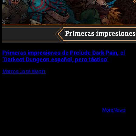
Primeras impresiones de Prelude Dark Pain, el
‘Darkest Dungeon español, pero táctico’
Marcos José Wagih
6 de agosto, 2026
X
Facebook
Instagram
Youtube
Copyright © Todos los derechos reservados.
|
MoreNews
por AF themes.