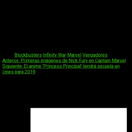
Grindelwald
21 de diciembre:
Alita: Ángel de combate
21 de diciembre:
El regreso de Mary Poppins
28 de diciembre:
Bumblebee
Los hay para todos los gustos ¿cuál os apetece más?
Tags:
Blockbusters
Infinity War
Marvel
Vengadores
Navegación
Anterior:
Primeras imágenes de Nick Fury en Captain Marvel
Siguiente:
El anime ‘Princess Principal’ tendrá secuela en
de
cines para 2019
entradas
Deja una respuesta
Tu dirección de correo electrónico no será publicada.
Los
campos obligatorios están marcados con
*