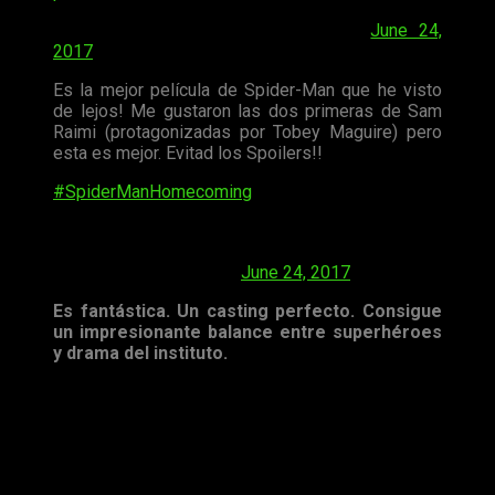
— Steven Weintraub (@colliderfrosty)
June 24,
2017
Es la mejor película de Spider-Man que he visto
de lejos! Me gustaron las dos primeras de Sam
Raimi (protagonizadas por Tobey Maguire) pero
esta es mejor. Evitad los Spoilers!!
#SpiderManHomecoming
is fantastic. Perfectly
cast. Does an impressive job of balancing
superheroics & high school drama.
— Angie J. Han (@ajhan)
June 24, 2017
Es fantástica. Un casting perfecto. Consigue
un impresionante balance entre superhéroes
y drama del instituto.
As a huge Spider-Man fan who hated both
AMAZING SPIDER-MANs, I am so happy to say
SPIDER-MAN: HOMECOMING is really fun. Tom
Holland = 👍🏻👍🏻