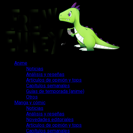
Saltar
al
contenido
Menú
Anime
principal
Noticias
Análisis y reseñas
Artículos de opinión y tops
Capítulos semanales
Guías de temporada (anime)
Otros
Manga y cómic
Noticias
Análisis y reseñas
Novedades editoriales
Artículos de opinión y tops
Capítulos semanales