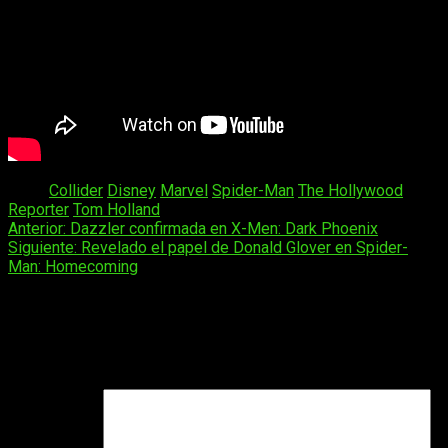
Tags:
Collider
Disney
Marvel
Spider-Man
The Hollywood
Reporter
Tom Holland
Navegación
Anterior:
Dazzler confirmada en X-Men: Dark Phoenix
Siguiente:
Revelado el papel de Donald Glover en Spider-
de
Man: Homecoming
entradas
Deja una respuesta
Tu dirección de correo electrónico no será publicada.
Los
campos obligatorios están marcados con
*