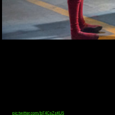
Muchos de los afortunados de varios
medios de prensa
que
vieron
Spider-Man: Homecoming
han publicado ya en
Twitter
sus opiniones respecto a la película.
El
28 de julio
llega a las salas de cine españolas la nueva
película del trepamuros protagonizada por
Tom Holland
donde veremos una nueva versión de
Spider-Man
desde
sus inicios
en el instituto.
¿Pero…? ¿Qué opinan aquellos que ya han visto el filme?
SPIDER-MAN HOMECOMING is my favorite of the
Spider-Man movies so far. I like first two Sam
Raimi ones but this is better. Avoid spoilers!!
pic.twitter.com/bF4CsZsKU5