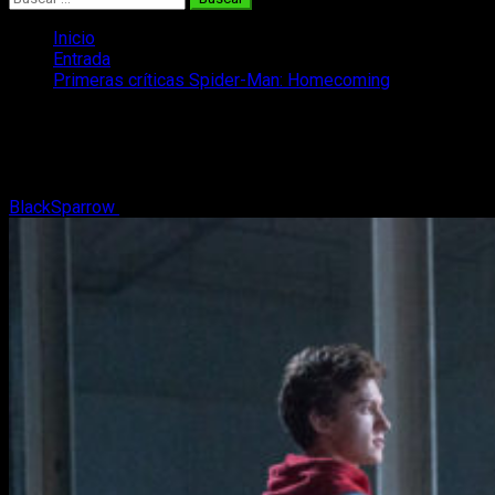
Inicio
Entrada
Primeras críticas Spider-Man: Homecoming
Primeras críticas Spider-Man:
Homecoming
BlackSparrow
24 de junio, 2017
2 minutos de lectura