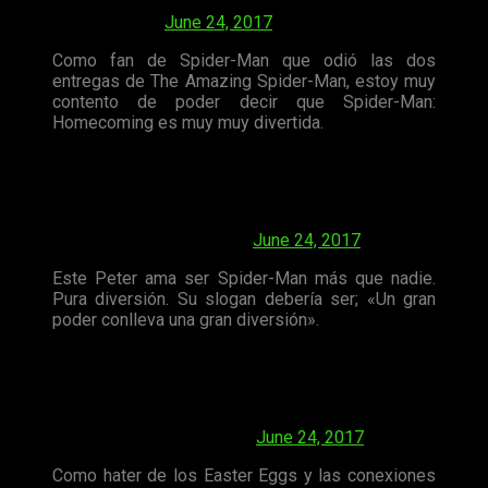
— Matt Singer / mattsinger.bsky.social
(@mattsinger)
June 24, 2017
Como fan de Spider-Man que odió las dos
entregas de The Amazing Spider-Man, estoy muy
contento de poder decir que Spider-Man:
Homecoming es muy muy divertida.
And this Peter just loves being Spider-Man more
than anything. Pure joy. His catchphrase should be
"With great power comes great FUN."
— Mike Ryan (@mikeryan)
June 24, 2017
Este Peter ama ser Spider-Man más que nadie.
Pura diversión. Su slogan debería ser; «Un gran
poder conlleva una gran diversión».
As a sucker for Easter Eggs and connections to
the larger MCU, Spider-Man: Homecoming is the
best 2 hours of my year. So many and I love it.
— BD (@BrandonDavisBD)
June 24, 2017
Como hater de los Easter Eggs y las conexiones