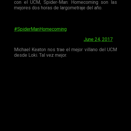
con el UCM, Spider-Man: Homecoming son las
mejores dos horas de largometraje del año.
Michael Keaton gives us the best MCU movie
villain since Loki. Maybe better.
#SpiderManHomecoming
— Kristy Puchko (@KristyPuchko)
June 24, 2017
Michael Keaton nos trae el mejor villano del UCM
desde Loki. Tal vez mejor.
¿Qué mejor opinión que la forjada por uno mismo?