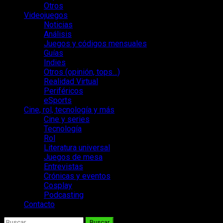
Otros
Videojuegos
Noticias
Análisis
Juegos y códigos mensuales
Guías
Indies
Otros (opinión, tops…)
Realidad Virtual
Periféricos
eSports
Cine, rol, tecnología y más
Cine y series
Tecnología
Rol
Literatura universal
Juegos de mesa
Entrevistas
Crónicas y eventos
Cosplay
Podcasting
Contacto
Buscar: