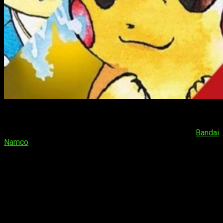
Nuestros deseos se han hecho realidad.
Pokémon tendrá
una máquina recreativa
arcade
propia y podremos lanzar
pokéballs reales con las que poder capturarlos
.
Bandai
Namco
ha sido quien lo ha confirmado.
Se acabó a eso de imaginarnos lanzando pokéballs como
Ash en el
anime
de Pokémon para capturar a Pikachu,
Cyndaquil, Lucario o al mismísimo Deoxys. Ahora podremos
hacer esa acción en la vida real gracias a esta
máquina de
arcade
desarrollada por Bandai Namco
con la que
utilizaremos pokéballs de verdad
.