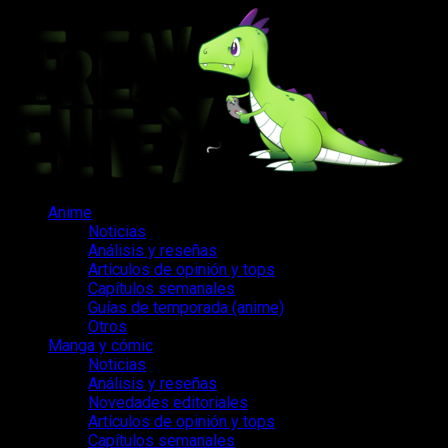
Saltar
al
contenido
Menú
Anime
principal
Noticias
Análisis y reseñas
Artículos de opinión y tops
Capítulos semanales
Guías de temporada (anime)
Otros
Manga y cómic
Noticias
Análisis y reseñas
Novedades editoriales
Artículos de opinión y tops
Capítulos semanales