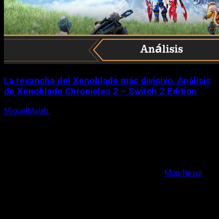
La revancha del Xenoblade más divisivo. Análisis
de Xenoblade Chronicles 2 – Switch 2 Edition
MiguelMalab
6 de agosto, 2026
X
Facebook
Instagram
Youtube
Copyright © Todos los derechos reservados.
|
MoreNews
por AF themes.