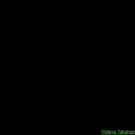
 End
fija su estreno para otoño
 en manos del estudio
Signal.MD
y del
director
Hideya Takahas