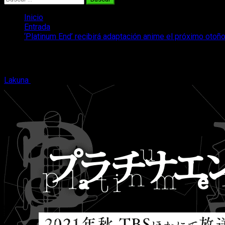
Inicio
Entrada
‘Platinum End’ recibirá adaptación anime el próximo otoñ
‘Platinum End’ recibirá adaptación anim
Lakuna
19 de diciembre, 2020
2 minutos de lectura