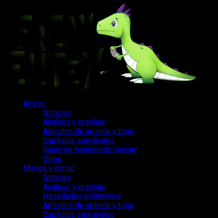
Saltar
al
contenido
Menú
Anime
principal
Noticias
Análisis y reseñas
Artículos de opinión y tops
Capítulos semanales
Guías de temporada (anime)
Otros
Manga y cómic
Noticias
Análisis y reseñas
Novedades editoriales
Artículos de opinión y tops
Capítulos semanales