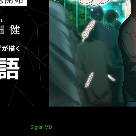
 oportunidad perfecta para que las distribuidoras y productor
, que llegará a las pantallas televisivas japonesas en otoñ
por el estudio
Signal.MD
, y ya conocemos parte de su equipo.