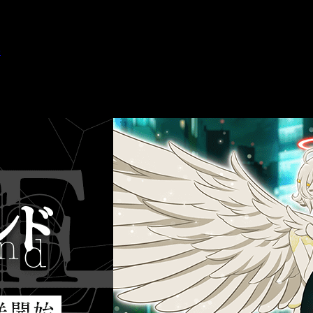
o
e el próximo otoño