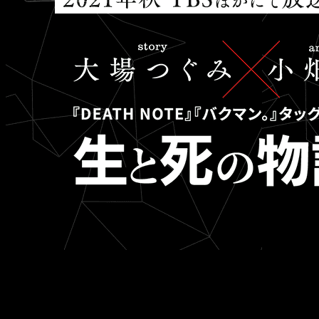
La celebración este fin de semana de la
Jump Festa
supone la
estrella es la adaptación animada del manga
Platinum End
promocionales. También se ha confirmado que estará animado 