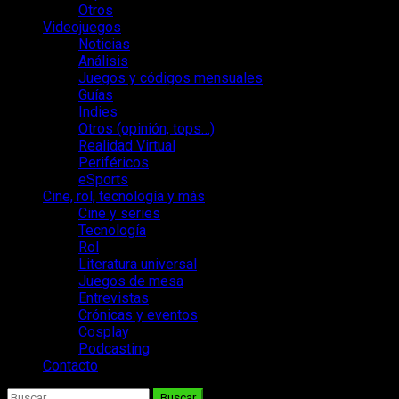
Otros
Videojuegos
Noticias
Análisis
Juegos y códigos mensuales
Guías
Indies
Otros (opinión, tops…)
Realidad Virtual
Periféricos
eSports
Cine, rol, tecnología y más
Cine y series
Tecnología
Rol
Literatura universal
Juegos de mesa
Entrevistas
Crónicas y eventos
Cosplay
Podcasting
Contacto
Buscar: