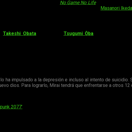
nista principal
y Kōji Ōdate (
No Game No Life
)
adaptará los d
rector de sonido
. La
dirección del CGI
recae en
Masanori Iked
de
Takeshi Obata
(historia) y
Tsugumi Ōba
(dibujo), autore
inum End
(プラチナエンド) comenzó su publicación en la revist
 13 en Japón.
mos publicados por el momento.
 lo ha impulsado a la depresión e incluso al intento de suicidio
evo dios. Para lograrlo, Mirai tendrá que enfrentarse a otros 12 c
rpunk 2077’
os obligatorios están marcados con
*