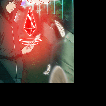
as japonesas den a conocer sus novedades. Uno de los anuncios
o de 2021. El anime ha mostrado una primera imagen y vídeo