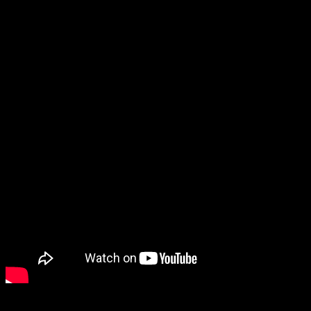
El primer vídeo promocional de
Platinum
El anime de
Platinum End
tendrá formato televisivo y estará