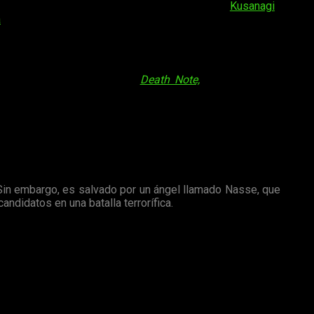
iseños de personajes
para el anime. Además,
Kusanagi
estará
a
.
s conocidos sobre todo por
Death Note,
aunque también son
a
Jump SQ
de Shūeisha en noviembre de 2015 y continúa activa
. Sin embargo, es salvado por un ángel llamado Nasse, que
andidatos en una batalla terrorífica.