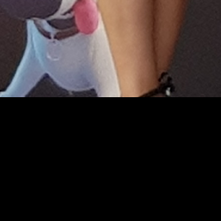
 hemos vivido al ser invitados al
photocall
de la cinta, donde
ieron algunos actores de doblaje como
Michelle Jenner
(
Sara
),
tores y el resto del equipo de reparto.