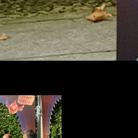
l secreto del Rey Midas
, hoy os contaremos la experiencia que
 lugar en el que estaba montado todo el photocall y donde estuv
(
Taxista de Granada
) además de los direc