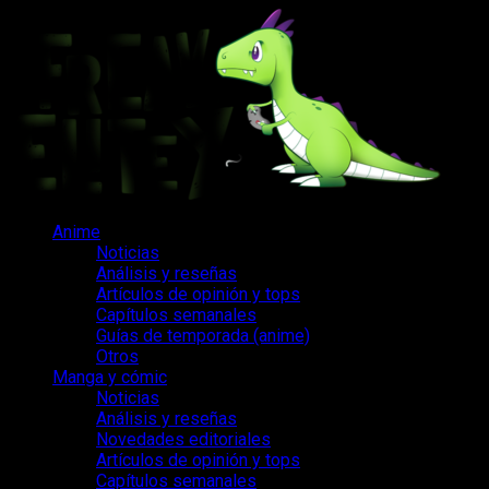
Saltar
al
contenido
Menú
Anime
principal
Noticias
Análisis y reseñas
Artículos de opinión y tops
Capítulos semanales
Guías de temporada (anime)
Otros
Manga y cómic
Noticias
Análisis y reseñas
Novedades editoriales
Artículos de opinión y tops
Capítulos semanales