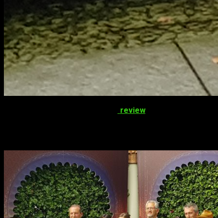
Si bien el otro día os traíamos la
review
de
Tadeo Jones 2: E
hemos tenido la
oportunidad
de
conocer
al
reparto
.
A las 12:00 llegábamos a la terraza del
Hotel Ritz
de
Madrid
,
Adriana Ugarte
(
Tiffany
) y
José Corbacho