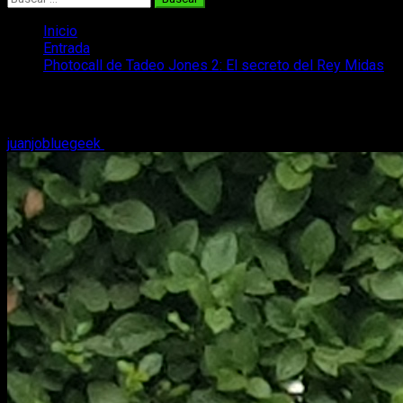
Inicio
Entrada
Photocall de Tadeo Jones 2: El secreto del Rey Midas
Photocall de Tadeo Jones 2: El secreto 
juanjobluegeek
23 de agosto, 2017
2 minutos de lectura