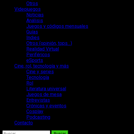
Otros
Videojuegos
Noticias
Análisis
Juegos y códigos mensuales
Guías
Indies
Otros (opinión, tops…)
Realidad Virtual
Periféricos
eSports
Cine, rol, tecnología y más
Cine y series
Tecnología
Rol
Literatura universal
Juegos de mesa
Entrevistas
Crónicas y eventos
Cosplay
Podcasting
Contacto
Buscar: