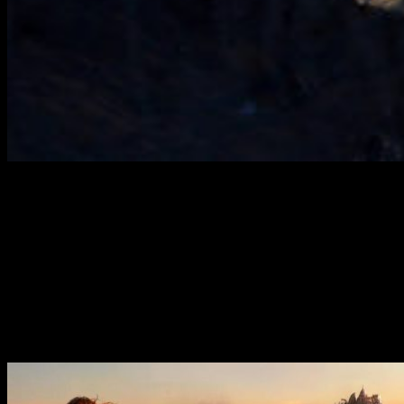
Peter Jackson
acaba de revelar un primer vistazo a su
adaptación cinematográfica basada
Mortal Engines
:
el mundo
de las ciudades depredadoras.
El director detrás de las trilogías de
El Hobbit
y
El señor de
los anillos
ha optado por ser productor junto con
Fran Walsh
en
Mortal Engines
, su próxima película basada en la serie de
libros de ciencia ficción para adultos de
Philip Reeve
. Esta
semana,
Jackson
ha publicado un
concept art
del proyecto,
donde podemos ver una de las ciudades errantes.