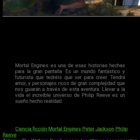
Entre los actores de la cinta, podremos encontrar a
Hugo
Weaving
(
El señor de los anillos, The Matrix
),
Stephen Lang
(
Avatar
),
Hera Hilmar
(
Ana Karenina
) y
Robert Sheehan
(
Misfits
).
Según palabras de su director
Christian Rivers
:
Mortal Engines es una de esas historias hechas
para la gran pantalla. Es un mundo fantástico y
futurista que tedréis que ver para creer. Tendrá
amor, y personajes ricos de gran complejidad que
nos guiarán a través de esta aventura. Llevar a la
vida el increíble universo de Philip Reeve es un
sueño hecho realidad.
Mortal Engines
tiene previsto su lanzamiento para el
14 de
diciembre de 2018
.
Tags:
Ciencia ficción
Mortal Engines
Peter Jackson
Philip
Reeve