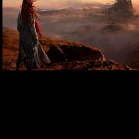
El mundo de
Mortal Engines
(Máquinas mortales, en la
versión española de la saga literaria), parte de un cuarteto de
novelas, que tienen lugar en un futuro lejano donde enormes
ciudades móviles recorren el planeta en busca de ciudades
más pequeñas que desmontar y asimilar. No se revelaron
más detalles a parte de la imagen, pero podemos descifrar
ciertas cosas de ella.
Vemos una chica con una bufanda roja, que perfectamente
podría ser la nómada emigrante
Hester Shaw
. Por su
situación, vemos que puede ser el momento en que llega a