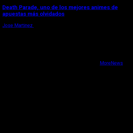
Death Parade, uno de los mejores animes de
apuestas más olvidados
Jose Martinez
7 de agosto, 2026
X
Facebook
Instagram
Youtube
Copyright © Todos los derechos reservados.
|
MoreNews
por AF themes.