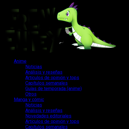
Saltar
al
contenido
Menú
Anime
principal
Noticias
Análisis y reseñas
Artículos de opinión y tops
Capítulos semanales
Guías de temporada (anime)
Otros
Manga y cómic
Noticias
Análisis y reseñas
Novedades editoriales
Artículos de opinión y tops
Capítulos semanales