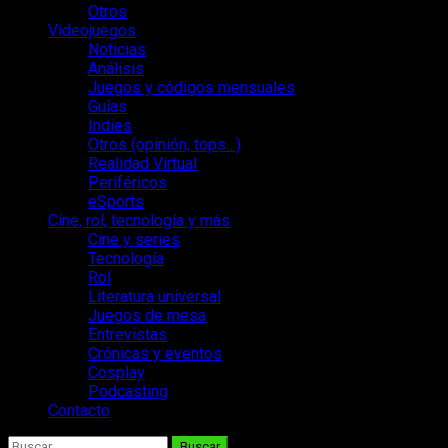
Otros
Videojuegos
Noticias
Análisis
Juegos y códigos mensuales
Guías
Indies
Otros (opinión, tops…)
Realidad Virtual
Periféricos
eSports
Cine, rol, tecnología y más
Cine y series
Tecnología
Rol
Literatura universal
Juegos de mesa
Entrevistas
Crónicas y eventos
Cosplay
Podcasting
Contacto
Buscar: