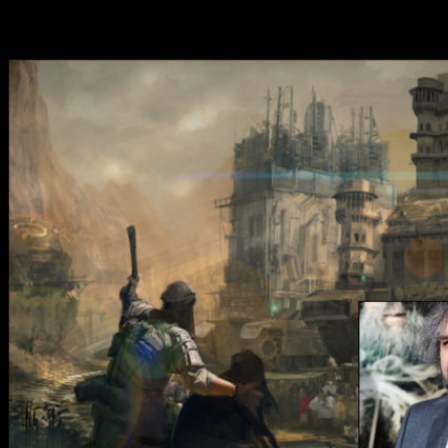
Traction City
, para cambiar la vida del protagonista
Tom
Natsworthy
.