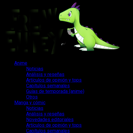
Saltar
al
contenido
Menú
Anime
principal
Noticias
Análisis y reseñas
Artículos de opinión y tops
Capítulos semanales
Guías de temporada (anime)
Otros
Manga y cómic
Noticias
Análisis y reseñas
Novedades editoriales
Artículos de opinión y tops
Capítulos semanales