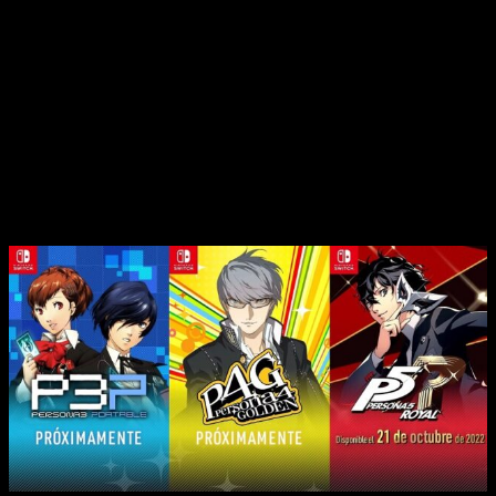
Anteriormente, algunos de sus juegos ya habían abandonado
la casa de PlayStation para expandirse a otras fronteras. No
obstante, algunos de los juegos de
Persona
todavía no
terminaban de salto, pero esto se ha acabado.
Con los últimos movimientos de la compañía, podemos decir
que, finalmente, ha alcanzado el estatus total de compañía
multiplataforma.
Ya lo vimos con
Catherine
y otros tantos
de sus juegos, pero echábamos de menos el salto
definitivo
. Entre esto, y los anuncios del Xbox & Bethesda
Showcase, ya no hay marcha atrás.