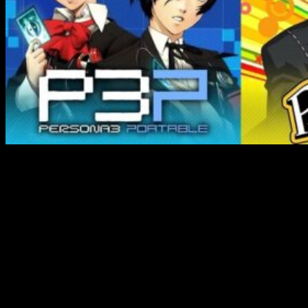
¡Hace escasos minutos terminó el último y más reciente
Nintendo Direct Mini!
En él, la empresa nipona centró casi
todo sus esfuerzos en potenciar y/o recordar la presencia de
compañías
third-party
en su consola, y la verdad es que les
salió bastante bien. Uno de los anuncios más destacados de
la tarde, sin lugar a duda, fue el de Persona. En efecto,
Nintendo Switch y
Persona
unirán fuerzas dentro de muy
poco.
Persona
en Nintendo Switch