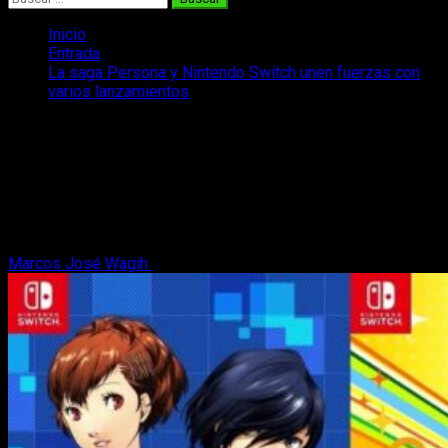
Inicio
Entrada
La saga Persona y Nintendo Switch unen fuerzas con
varios lanzamientos
La saga Persona y Nintendo Switch
unen fuerzas con varios lanzamientos
¡La saga Persona y Nintendo Switch unen fuerzas con varios
lanzamientos muy, muy destacados! Os contamos todo lo
que se sabe.
Marcos José Wagih
28 de junio, 2022
2 minutos de lectura