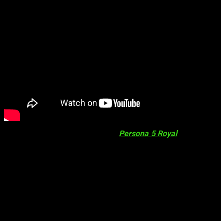
Tal y como hemos podido saber,
Persona 5 Royal
,
Persona 4
Golden
y
Persona 3 Portable
llegarán a la híbrida de la gran
N. Por el momento, solo se ha confirmado la fecha de la
quinta entrega. Llegará el 21 de octubre de 2022. Si bien es
cierto que nos gustaría saber cuándo llegarán también los
demás, por lo menos hemos sido capaces de confirmar la
buena noticia.
Y es que otra cosa no,
pero la expansión de ATLUS a otras
plataformas de juego es algo que nos encanta
.