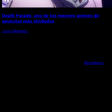
Death Parade, uno de los mejores animes de
apuestas más olvidados
Jose Martinez
7 de agosto, 2026
X
Facebook
Instagram
Youtube
Copyright © Todos los derechos reservados.
|
MoreNews
por AF themes.