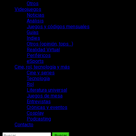
Otros
Videojuegos
Noticias
Análisis
Juegos y códigos mensuales
Guías
Indies
Otros (opinión, tops…)
Realidad Virtual
Periféricos
eSports
Cine, rol, tecnología y más
Cine y series
Tecnología
Rol
Literatura universal
Juegos de mesa
Entrevistas
Crónicas y eventos
Cosplay
Podcasting
Contacto
Buscar: