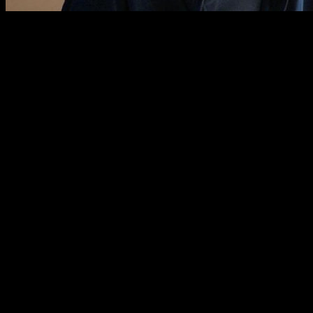
Viejos conocidos
Asímismo, estas fuentes afirman que
la película será una
secuela de lo acontecido en la serie de
Breaking Bad
y
que, atención,
traerá de vuelta a Aaron Paul como
protagonista
. El actor repetiría su rol de
Jesse Pinkman
que, en su momento, le valió un
Emmy
.
Los detalles de la película aún son bastante pocos, de hecho,
como he comentado unos párrafos atrás, ni si quiera
contamos aún con confirmación oficial. Sin embargo, tal y
como afirman los medios anteriormente citados,
la cinta
estaría dirigida por el mismo Vince Gillian
, ayudado por los
productores
Mark Johnson y Melissa Bernstein
, con
quienes ya ha trabajado tanto en la serie original como en
Better Call Saul
.
Por otro lado, se ha hecho pública la existencia de un
proyecto denominado
Greenbriar
(posiblemente un nombre
en clave) que
habría comenzado su producción a
mediados de noviembre en Alburquerque
, según la oficina
de cine de Nuevo México. El
Alburquerque Journal
publicó