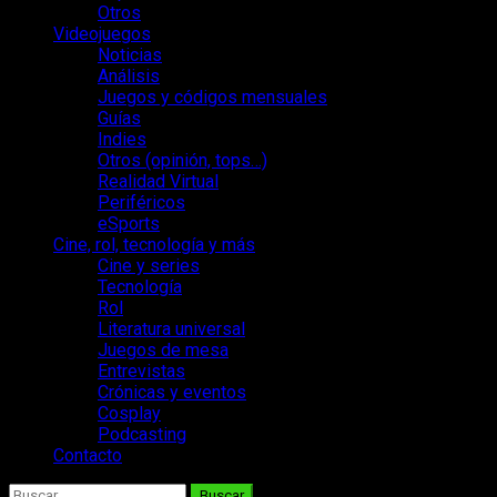
Otros
Videojuegos
Noticias
Análisis
Juegos y códigos mensuales
Guías
Indies
Otros (opinión, tops…)
Realidad Virtual
Periféricos
eSports
Cine, rol, tecnología y más
Cine y series
Tecnología
Rol
Literatura universal
Juegos de mesa
Entrevistas
Crónicas y eventos
Cosplay
Podcasting
Contacto
Buscar: