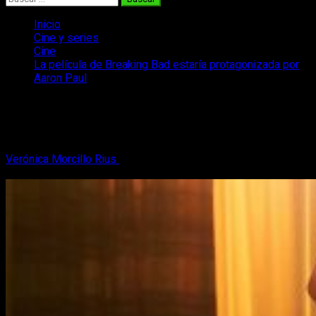
Inicio
Cine y series
Cine
La película de Breaking Bad estaría protagonizada por
Aaron Paul
La película de Breaking Bad estaría
protagonizada por Aaron Paul
Verónica Morcillo Rius
14 de febrero, 2019
3 minutos de
lectura