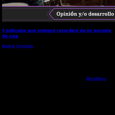
5 películas que siempre recordaré de mi escuela
de cine
Beatriz Coronado
18 de mayo, 2026
X
Facebook
Instagram
Youtube
Copyright © Todos los derechos reservados.
|
MoreNews
por AF themes.