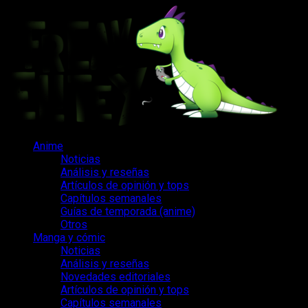
Saltar
al
contenido
Menú
Anime
principal
Noticias
Análisis y reseñas
Artículos de opinión y tops
Capítulos semanales
Guías de temporada (anime)
Otros
Manga y cómic
Noticias
Análisis y reseñas
Novedades editoriales
Artículos de opinión y tops
Capítulos semanales