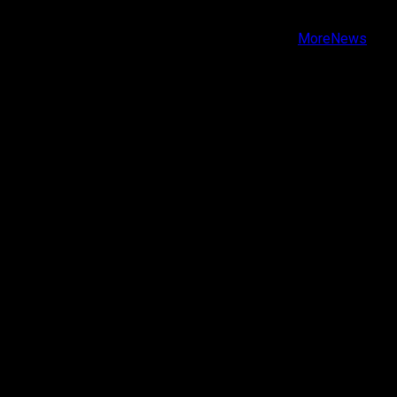
Youtube
Copyright © Todos los derechos reservados.
|
MoreNews
por AF themes.