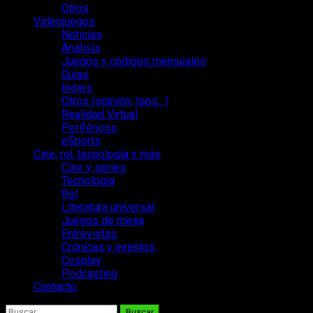
Otros
Videojuegos
Noticias
Análisis
Juegos y códigos mensuales
Guías
Indies
Otros (opinión, tops…)
Realidad Virtual
Periféricos
eSports
Cine, rol, tecnología y más
Cine y series
Tecnología
Rol
Literatura universal
Juegos de mesa
Entrevistas
Crónicas y eventos
Cosplay
Podcasting
Contacto
Buscar: