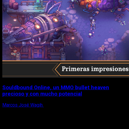
Souldbound Online, un MMO bullet heaven
precioso y con mucho potencial
Marcos José Wagih
7 de agosto, 2026
X
Facebook
Instagram