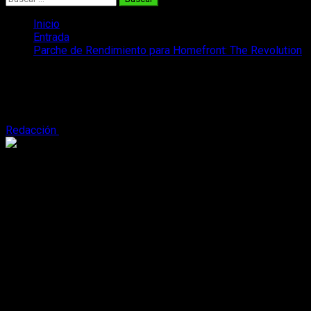
Inicio
Entrada
Parche de Rendimiento para
Redacción
5 de septiembre, 2016
2 minutos de lectura
El Parche de Rendimiento incorpora dos nuevas
misiones gratuitas para el Modo Resistencia y
significativas mejoras del videojuego.
Deep Silver y Dambuster Studios
han lanzado una importante
actualización para
Homefront®: The Revolution
que añade
nuevo contenido gratuito y significativas mejoras para el
juego.
El
“Parche de Rendimiento”
añade dos misiones más a la
experiencia cooperativa de Homefront
,
el
Modo Resistencia
: