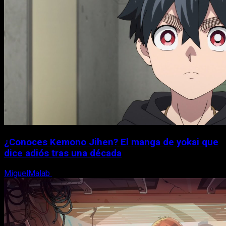
¿Conoces Kemono Jihen? El manga de yokai que
dice adiós tras una década
MiguelMalab
8 de agosto, 2026