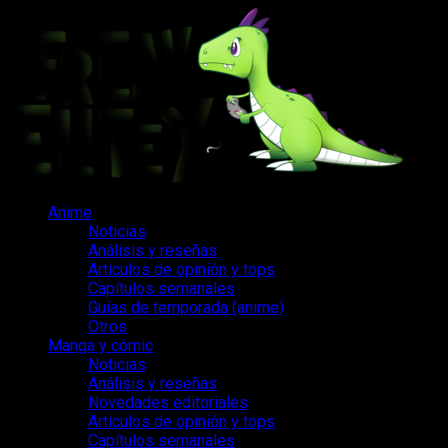
Saltar
al
contenido
Menú
Anime
principal
Noticias
Análisis y reseñas
Artículos de opinión y tops
Capítulos semanales
Guías de temporada (anime)
Otros
Manga y cómic
Noticias
Análisis y reseñas
Novedades editoriales
Artículos de opinión y tops
Capítulos semanales