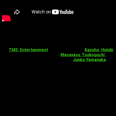
Datos de las OVA
Entre algunos componentes del
staff
nos encontramos en la
dirección a
Tomo Kosaka
, la animación corre a cargo
de
TMS Entertainment
y el guion es de
Kazuho Hyōdō
.
Asimismo, para la música está
Masayasu Tsuboguchi
y en
el diseño de personajes se cuenta con
Junko Yamanaka
.
Por otra parte, estos 4 OVA conservarán el
mismo
reparto
que participó en el anime para televisión:
Kensho Ono
como Arata Kaizaki
Ai Kayano
como Chizuru Hishiro
Ryohei Kimura
como Ryō Yoake
Haruka Tomatsu
como Rena Kariu
Yūma Uchida
como Kazuomi Ōga
Reina Ueda
como An Onoya
Himika Akaneya
como Honoka Tamarai