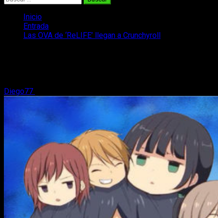
Inicio
Entrada
Las OVA de ‘ReLIFE’ llegan a Crunchyroll
Las OVA de ‘ReLIFE’ llegan a
Crunchyroll
Diego77
22 de marzo, 2018
2 minutos de lectura