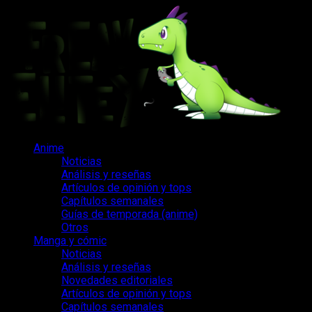
Saltar
al
contenido
Menú
Anime
principal
Noticias
Análisis y reseñas
Artículos de opinión y tops
Capítulos semanales
Guías de temporada (anime)
Otros
Manga y cómic
Noticias
Análisis y reseñas
Novedades editoriales
Artículos de opinión y tops
Capítulos semanales