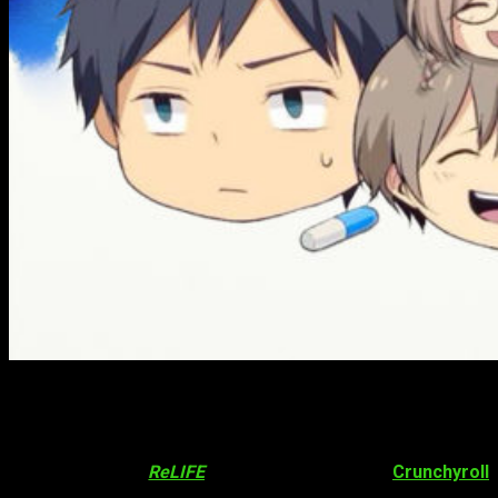
Ya disponibles en Crunchyroll
Los seguidores que se quedaron con ganas de saber como
acababa el anime
ReLIFE
, están de enhorabuena.
Crunchyroll
anunció recientemente la llegada a su catálogo de los 4