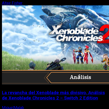
Altair Fisher
7 de agosto, 2026
La revancha del Xenoblade más divisivo. Análisis
de Xenoblade Chronicles 2 – Switch 2 Edition
MiguelMalab
6 de agosto, 2026