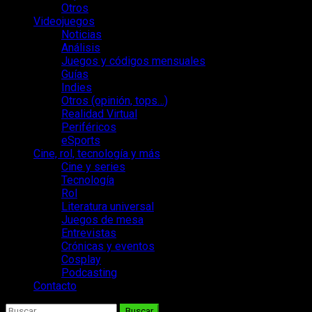
Otros
Videojuegos
Noticias
Análisis
Juegos y códigos mensuales
Guías
Indies
Otros (opinión, tops…)
Realidad Virtual
Periféricos
eSports
Cine, rol, tecnología y más
Cine y series
Tecnología
Rol
Literatura universal
Juegos de mesa
Entrevistas
Crónicas y eventos
Cosplay
Podcasting
Contacto
Buscar: