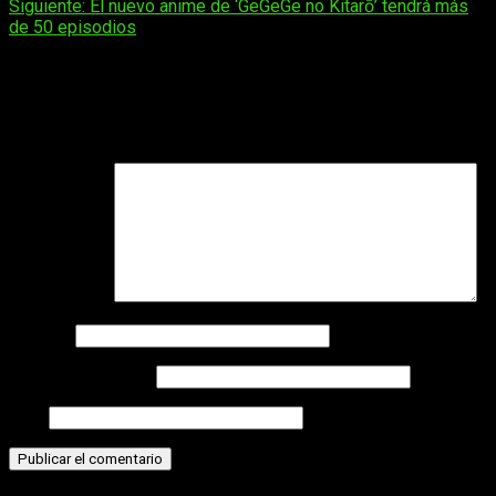
Siguiente:
El nuevo anime de ‘GeGeGe no Kitarō’ tendrá más
de
de 50 episodios
entradas
Deja una respuesta
Tu dirección de correo electrónico no será publicada.
Los
campos obligatorios están marcados con
*
Comentario
*
Nombre
Correo electrónico
Web