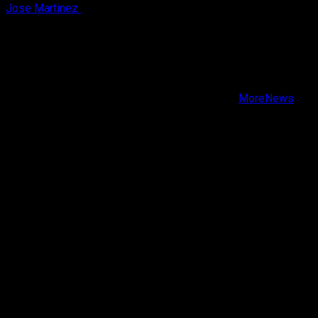
Jose Martinez
6 de agosto, 2026
X
Facebook
Instagram
Youtube
Copyright © Todos los derechos reservados.
|
MoreNews
por AF themes.