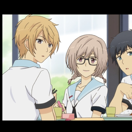
Daisuke Namikawa
como Nobunaga Asaji
Noriaki Sugiyama
como Akira Inukai
Datos de la serie