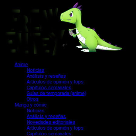
Saltar
al
contenido
Menú
Anime
principal
Noticias
Análisis y reseñas
Artículos de opinión y tops
Capítulos semanales
Guías de temporada (anime)
Otros
Manga y cómic
Noticias
Análisis y reseñas
Novedades editoriales
Artículos de opinión y tops
Capítulos semanales