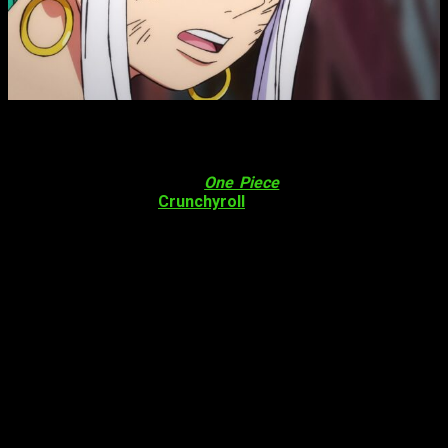
Cuándo y dónde ver el episodio 1026 del anime
One Piece
con subtítulos en español
En primer lugar, y antes de empezar, debéis tener en cuenta
que
para ver el anime de
One Piece
1026 necesitáis una
cuenta premium en
Crunchyroll
. De cualquier otra forma, os
tocará esperar una semana entera adicional. Al menos hasta
que la plataforma migre al servicio de pago completo, pues a
partir de ese momento ya no podremos verlo gratis ni aunque
esperamos.
Dicho esto, toca hablar del cuándo. Bueno, pues
el siguiente
capítulo del anime de
One Piece
se emitirá el próximo
domingo 24 de julio a las 10:00 horas de la mañana
,
horario peninsular. Y por si os interesa saber cuándo se
producirá ese momento, pero mediante otros horarios, no os
preocupéis.
España (Península y Baleares): a las 10:00 horas