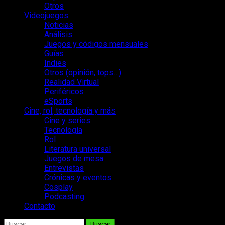
Otros
Videojuegos
Noticias
Análisis
Juegos y códigos mensuales
Guías
Indies
Otros (opinión, tops…)
Realidad Virtual
Periféricos
eSports
Cine, rol, tecnología y más
Cine y series
Tecnología
Rol
Literatura universal
Juegos de mesa
Entrevistas
Crónicas y eventos
Cosplay
Podcasting
Contacto
Buscar: