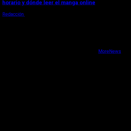
horario y dónde leer el manga online
Redacción
9 de agosto, 2026
X
Facebook
Instagram
Youtube
Copyright © Todos los derechos reservados.
|
MoreNews
por AF themes.