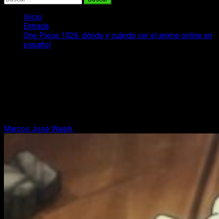
Inicio
Entrada
One Piece 1026: dónde y cuándo ver el anime online en
español
One Piece 1026: dónde y cuándo ver el
anime online en español
¿Queréis saber dónde y cuándo podéis ver One Piece y su
episodio 1026 de forma legal y con los mejores subtítulos?
Os lo contamos.
Marcos José Wagih
18 de julio, 2022
2 minutos de lectura