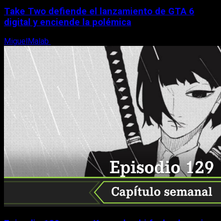
Take Two defiende el lanzamiento de GTA 6
digital y enciende la polémica
MiguelMalab
9 de agosto, 2026