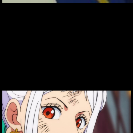
¡Ya es lunes, y esto significa que nos preparamos para el
estreno de un nuevo episodio de una de nuestras series
preferidas! En efecto,
hablamos de
One Piece
y su capítulo
1026. ¿Queréis saber cómo, cuándo y dónde podéis
verlo de forma legal y gratis con subtítulos en español?
Pues hoy, como viene siendo costumbre todas las semanas
en FreakEliteX, os contamos todo lo que necesitáis saber
para poder disfrutar de su visionado.
Cuándo y dónde ver el episodio 1026
del anime
One Piece
con subtítulos en
español