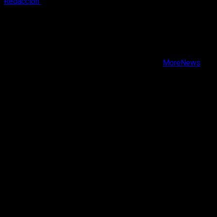
Redacción
9 de agosto, 2026
X
Facebook
Instagram
Youtube
Copyright © Todos los derechos reservados.
|
MoreNews
por AF themes.