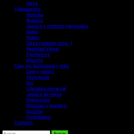
Otros
Videojuegos
Noticias
Análisis
Juegos y códigos mensuales
Guías
Indies
Otros (opinión, tops…)
Realidad Virtual
Periféricos
eSports
Cine, rol, tecnología y más
Cine y series
Tecnología
Rol
Literatura universal
Juegos de mesa
Entrevistas
Crónicas y eventos
Cosplay
Podcasting
Contacto
Buscar: