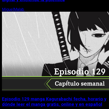
MiguelMalab
9 de agosto, 2026
Episodio 129 manga Kagurabachi fecha, horario y
dónde leer el manga gratis, online y en español