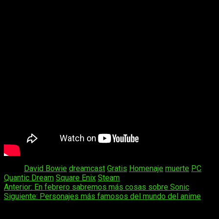
enix.com/emea_europe/ y una vez que lo hayáis completado
el proceso, os darán la clave para intercambiar en Steam y
disfrutar, fácil, cómodo y sencillo.
Tags:
David Bowie
dreamcast
Gratis
Homenaje
muerte
PC
Quantic Dream
Square Enix
Steam
Navegación
Anterior:
En febrero sabremos más cosas sobre Sonic
Siguiente:
Personajes más famosos del mundo del anime
de
entradas
Historias relacionadas