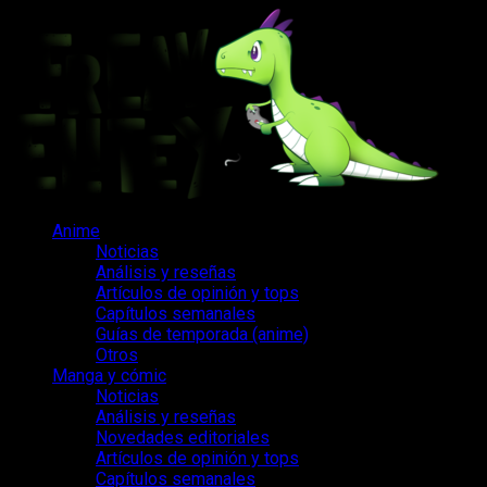
Saltar
al
contenido
Menú
Anime
principal
Noticias
Análisis y reseñas
Artículos de opinión y tops
Capítulos semanales
Guías de temporada (anime)
Otros
Manga y cómic
Noticias
Análisis y reseñas
Novedades editoriales
Artículos de opinión y tops
Capítulos semanales