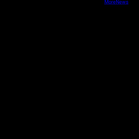
Copyright © Todos los derechos reservados.
|
MoreNews
por AF themes.