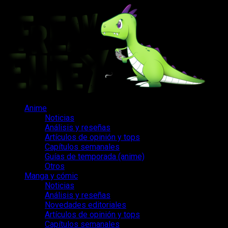
Saltar
al
contenido
Menú
Anime
principal
Noticias
Análisis y reseñas
Artículos de opinión y tops
Capítulos semanales
Guías de temporada (anime)
Otros
Manga y cómic
Noticias
Análisis y reseñas
Novedades editoriales
Artículos de opinión y tops
Capítulos semanales