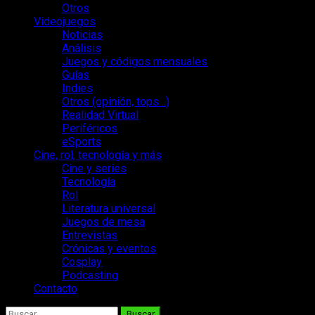
Otros
Videojuegos
Noticias
Análisis
Juegos y códigos mensuales
Guías
Indies
Otros (opinión, tops…)
Realidad Virtual
Periféricos
eSports
Cine, rol, tecnología y más
Cine y series
Tecnología
Rol
Literatura universal
Juegos de mesa
Entrevistas
Crónicas y eventos
Cosplay
Podcasting
Contacto
Buscar: