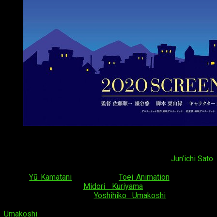
Ojamajō Doremi revela un tráiler de su nueva película
La primera serie de
Ojamajō Doremi
se emitió en Japón en
1999. En esta entrega conmemorativa de la saga
Jun’ichi Sato
(
Sailor Moon
,
Aria
,
Princess Tutu
) regresa a la realización
junto a
Yū Kamatani
(
Precure
) en
Toei Animation
. Además de
los ya nombrados,
Midori Kuriyama
(
Lovely Complex
,
Heartcatch Precure!
) y
Yoshihiko Umakoshi
(
Boys Over
Flowers
,
Mushi-Shi
) vuelven a la saga de
Ojamajō Doremi
.
Umakoshi
, diseñador de personajes, también está acreditado