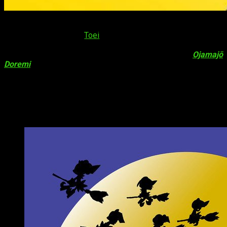
¡
Ojamajō Doremi
revela un tráiler de su nueva película! El
estudio de animación
Toei
compartió un vídeo de la película
Majo Minarai wo Sagashite
. El filme llega en motivo de
celebración del 20 aniversario de la franquicia
Ojamajō
Doremi
. Podéis ver el susodicho vídeo al comienzo de esta
misma entrada.
La película llega a la gran pantalla el 15
de mayo