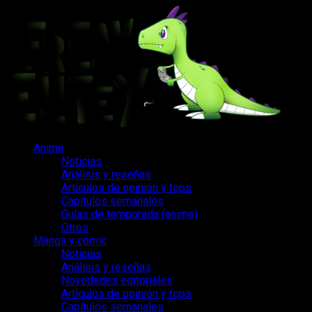
Saltar
al
contenido
Menú
Anime
principal
Noticias
Análisis y reseñas
Artículos de opinión y tops
Capítulos semanales
Guías de temporada (anime)
Otros
Manga y cómic
Noticias
Análisis y reseñas
Novedades editoriales
Artículos de opinión y tops
Capítulos semanales