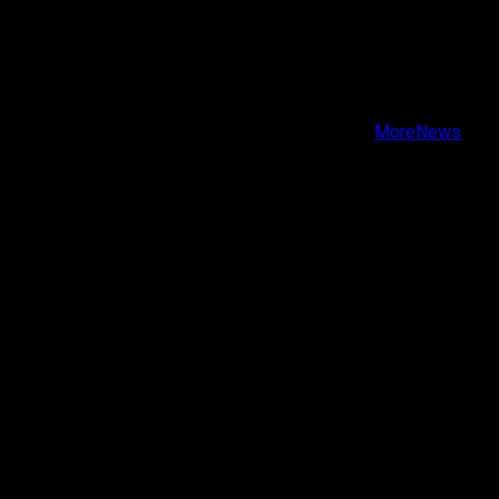
X
Facebook
Instagram
Youtube
Copyright © Todos los derechos reservados.
|
MoreNews
por AF themes.