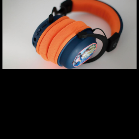
Nuevos periféricos de Dragon Ball – Auriculares inalámbricos
Dragon Ball Z
Conectividad total: Bluetooth, Dongle USB 2.4GHz y
Jack 3.5mm
Iluminación LED
Micrófono extraíble
Placas imantadas intercambiables (Goku, Vegeta,
Shenron y logo DBZ)
Batería de 30 horas
Almohadillas transpirables y diseño ergonómico
Sonido estéreo