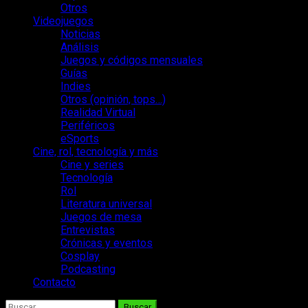
Otros
Videojuegos
Noticias
Análisis
Juegos y códigos mensuales
Guías
Indies
Otros (opinión, tops…)
Realidad Virtual
Periféricos
eSports
Cine, rol, tecnología y más
Cine y series
Tecnología
Rol
Literatura universal
Juegos de mesa
Entrevistas
Crónicas y eventos
Cosplay
Podcasting
Contacto
Buscar: