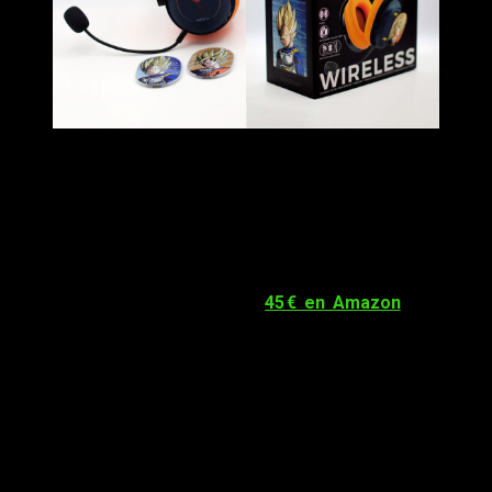
Llevo unas tres semanas usándolos casi a diario y la batería
aguanta sin problema cerca de 30 horas
. Los suelo cargar
una vez por semana, incluso usándolos bastante con volumen
medio y la luz activada.
Las almohadillas son muy
cómodas, transpirables
, y el aislamiento exterior es
bastante bueno sobre todo dentro de su rango de precio.
Y si hablamos de precio… solo
45 € en Amazon
. Por unos
cascos con licencia oficial, con este nivel de detalle y
funcionalidad, es una pasada. El micrófono extraíble, por
cierto, se escucha muy bien, yo los he acabado usando tanto
para trabajar como para jugar online.
Mando inalámbrico de Dragon Ball:
nostalgia, ergonomía y rendimiento