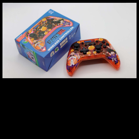
Si los auriculares ya me habían dejado encantado, el mando
inalámbrico de Dragon Ball para Nintendo Switch y PC fue la
gran sorpresa de Blade. Este
controller con diseño clásico
de Goku, Krilin y el Maestro Roshi
es tan alucinante como
funcional.
Características principales:
Compatible con Nintendo Switch, PC, MAC, Android, iOS
y Steam Deck