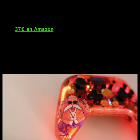
agradece muchísimo cuando te olvidas de cargarlo tras varios
días de vicio o te llevas la consola de viaje.
¿Lo mejor? El precio. Actualmente lo puedes encontrar por
unos
37 € en Amazon
, lo cual lo convierte en un accesorio
perfecto para llevar
junto a tu Nintendo Switch o Steam
Deck
sin que duela el bolsillo.
¿Merecen la pena estos nuevos
periféricos de Dragon Ball?