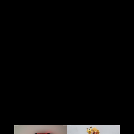
Conexión Bluetooth y USB-C
Batería de 30 horas
Iluminación RGB (3 modos: fija, respiración y apagada)
Vibración configurable en 4 niveles
Función turbo
Giroscopio de 6 ejes
Joysticks analógicos
A nivel técnico no le falta de nada
, pero lo que realmente
enamora es su acabado naranja translúcido, con los
personajes impresos en una calidad sorprendente. Las zonas
de agarre son suaves y cómodas, y hasta en las áreas
serigrafiadas. Se nota que el equipo de Blade ha mimado
cada detalle para lograr un producto que no solo luce bien,
sino que se siente premium en las manos
.
Lo he usado tanto en la Switch como en PC y la experiencia
ha sido impecable. La respuesta de los joysticks, el feedback
de la vibración, el control por giroscopio…
todo está muy
bien calibrado
. Además, configurar la
función turbo
es
facilísimo con las instrucciones que incluye.