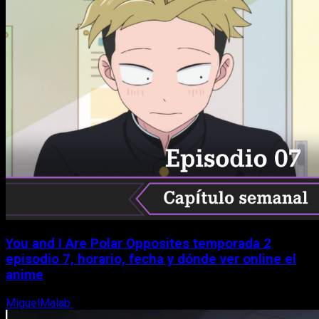
You and I Are Polar Opposites temporada 2
episodio 7, horario, fecha y dónde ver online el
anime
MiguelMalab
9 de agosto, 2026