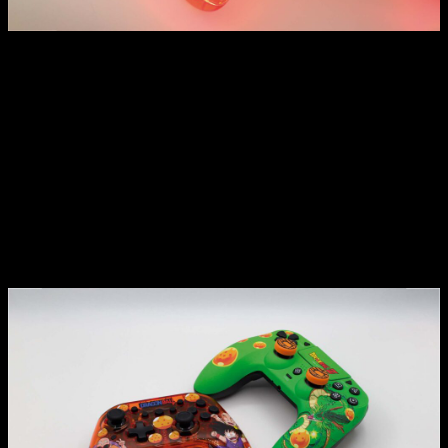
Sin duda alguna. Tanto los auriculares como el mando
representan la apuesta clara en la línea de periféricos de
Blade,
manteniendo precios muy competitivos y calidad
más que notable
.
Si eres fan de Dragon Ball, estos nuevos periféricos no solo
cumplen a nivel técnico, sino que también apelan a la
nostalgia y el coleccionismo, algo que pocas marcas saben
hacer tan bien. Además, el que tengan
licencia oficial y un
diseño cuidado hasta el último detalle
es la guinda del
pastel. Son productos pensados para durar, para usarse a
diario y para presumir de ellos.