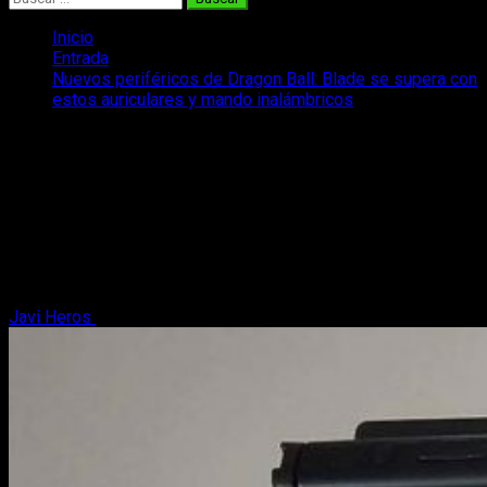
Inicio
Entrada
Nuevos periféricos de Dragon Ball: Blade se supera con
estos auriculares y mando inalámbricos
Nuevos periféricos de Dragon Ball:
Blade se supera con estos auriculares y
mando inalámbricos
¡Alucina con este mando y los auriculares! Los nuevos
periféricos de Dragon Ball que ha lanzado Blade con licencia
oficial ¡ya están ¡aquí!
Javi Heros
19 de julio, 2025
6 minutos de lectura