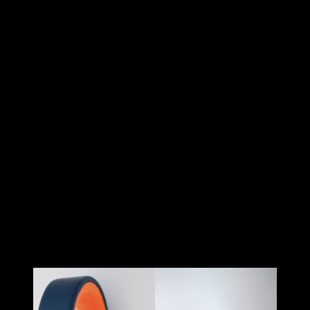
Desde el primer momento, lo que más me sorprendió fue su
flexibilidad para conectarlos. Los tengo conectados a la
PS4
con el dongle y por Bluetooth al PC y a la Switch
para
cuando me apetece echar unas partidas en el sofá. Incluso
los he usado
con Xbox gracias al cable jack de 3.5mm que
viene incluido
. Cambiar la conexión es tan fácil como pulsar
dos veces el botón de encendido.
<<En serio, no hay
excusas: sirven para todo>>
.
Y en cuanto al diseño… espectacular. El
cuerpo azul oscuro
contrasta con unas almohadillas naranjas
muy en la línea
de los colores clásicos de Goku, y el detalle de las plaquitas
intercambiables le suma ese toque coleccionable que tanto
nos gusta.
Las luces LED le dan vida
, pero si no te van
mucho, puedes apagarlas con tres pulsaciones al botón de
apagado.
Comodidad y autonomía