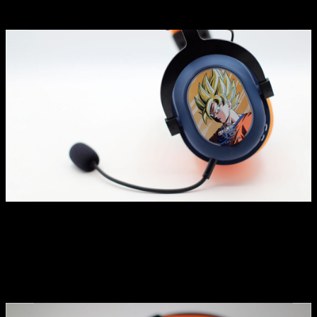
versatilidad y diseño top
Voy a empezar por los auriculares inalámbricos de Dragon
Ball Z, que ya
se han convertido en mis favoritos del día a
día
. No solo por su aspecto brutal, sino por lo completos que
son a nivel técnico. Vamos a lo importante:
Características principales: