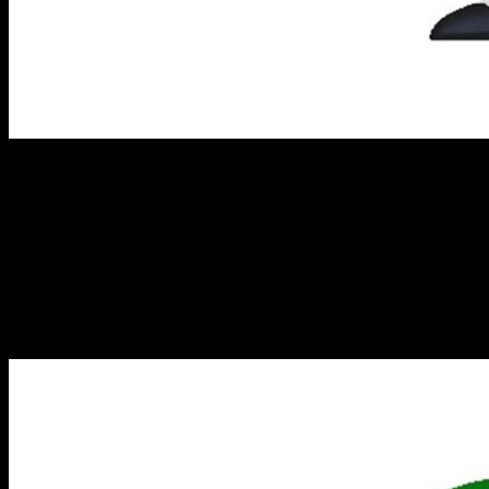
Kami
La parte buena de Piccolo, creador de las bolas de Dragón
(razón de ser de la serie) y guardián de la tierra, aparece con
su capa de color azul, su bastón y su característica piel de
color verde, algo más oscura que los habitantes de Namek
más jóvenes, como tiene que ser. Tampoco le faltan las
antenas ni las orejas puntiagudas, claro.