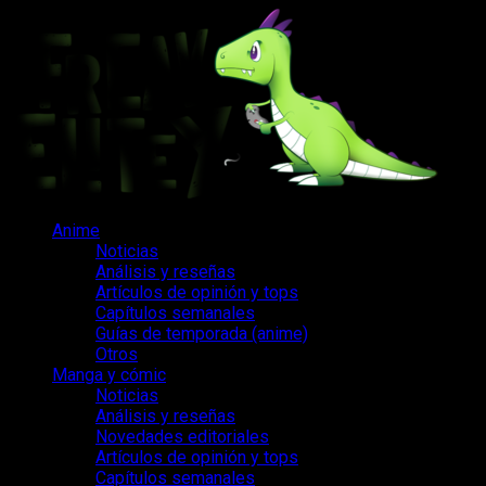
Saltar
al
contenido
Menú
Anime
principal
Noticias
Análisis y reseñas
Artículos de opinión y tops
Capítulos semanales
Guías de temporada (anime)
Otros
Manga y cómic
Noticias
Análisis y reseñas
Novedades editoriales
Artículos de opinión y tops
Capítulos semanales