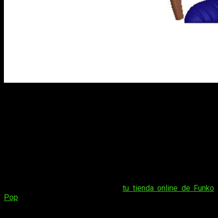
Los minicabezones para llevar en el bolsillo son
Goku,
Vegeta, Gohan y el maestro Mutenroi
. Funko nos tiene
acostumbrados a las sorpresas, así que igual aparece algún
nuevo personaje o pose. Por el momento tenemos la
seguridad de que estos son los funkos con los que ampliar tu
colección.
Las 7 nuevas figuras de la franquicia
Dragon Ball Z
irán
apareciendo a lo largo del año
, así que si quieres hacerte
con alguna lo mejor es que estés al tanto y solo compres en
tiendas oficiales como MiFunko,
tu tienda online de Funko
Pop
donde puedes hacer tu reserva y asegurarte de que no te
quedas sin tu figura favorita.