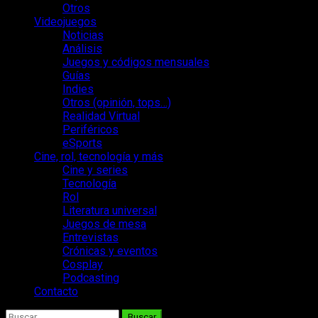
Otros
Videojuegos
Noticias
Análisis
Juegos y códigos mensuales
Guías
Indies
Otros (opinión, tops…)
Realidad Virtual
Periféricos
eSports
Cine, rol, tecnología y más
Cine y series
Tecnología
Rol
Literatura universal
Juegos de mesa
Entrevistas
Crónicas y eventos
Cosplay
Podcasting
Contacto
Buscar: