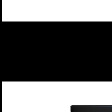
Dr. Gero
Otro funko reservado a los muy aficionados a la serie, que
quieren más que los personajes básicos. El científico
reconvertido en androide (por eso también se le conoce
como número 20) muestra su particular palma de la mano, con
la que puede absorber energía de los enemigos. También
destaca su voluminoso mostacho, y es que los funkos
originales tienen todos los detalles que caracterizan a cada
personaje.