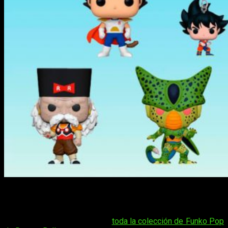
¡Kame Ame Ha! Si te suena esta frase y sabes lo que
significa, es que eres un
fan
de la serie
Dragon Ball Z
. Y
seguro que estás al día de las novedades que circulan en
torno a sus personajes, como
toda la colección de Funko Pop