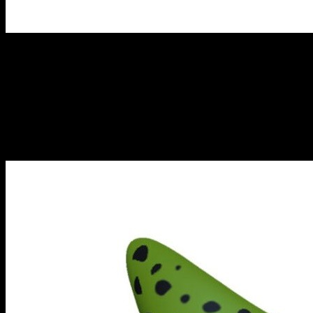
Cell
¿Es un saltamontes? ¿Es una langosta? No, es Cell en su
forma original, recién salido de la montaña donde el súper
ordenador lo creó, antes de partirse la cara con un montón de
guerreros e ir cambiando de forma según avanza el combate.
¡Cuidado con el aguijón de este androide!