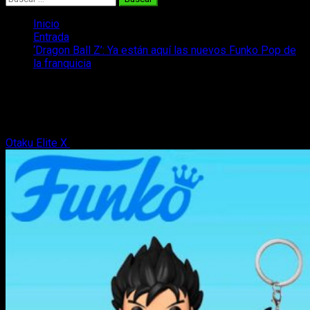
Inicio
Entrada
‘Dragon Ball Z’: Ya están aquí las nuevos Funko Pop de
la franquicia
‘Dragon Ball Z’: Ya están aquí las
nuevos Funko Pop de la franquicia
Otaku Elite X
23 de marzo, 2021
4 minutos de lectura