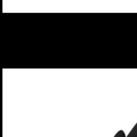
Child Vegeta
La versión «infantil» de este poderoso personaje presenta la
característica cola, una capa y un uniforme de guerrero. Por no
hablar de su cara de malas pulgas, que no cambia cuando se
hace mayor. Si te consideras un
fan
de la serie, seguro que
tienes un hueco listo para colocar esta figura.