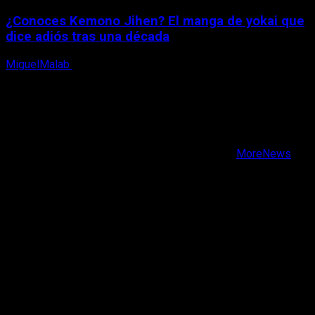
¿Conoces Kemono Jihen? El manga de yokai que
dice adiós tras una década
MiguelMalab
8 de agosto, 2026
X
Facebook
Instagram
Youtube
Copyright © Todos los derechos reservados.
|
MoreNews
por AF themes.