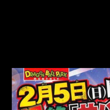
Nuevos diseños de C-17 y C-18, y un
nuevo dios de la destrucción
Como ya sabéis el nuevo arco de
Dragon Ball Super
se
acerca, y con él nos llegan nuevas noticias del
mismo. Gracias a la revista
V Jump
se han filtrado los
nuevos diseños
de
Akira Toriyama
para esta nueva saga
de
DBS
. En esta nueva imagen podemos ver a los
androides
17 y 18
con un vestuario diferente a lo visto en sagas
anteriores. Junto a ellos, podemos observar también a un
nuevo dios de la destrucción
y su sirviente
. ¿Qué nos
deparará la inclusión de estos nuevos personajes?