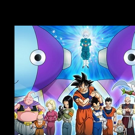
universo 7, el de Goku y compañía, estará formado por: Goku,
Vegeta, Gohan, Krillin, C-17, C-18, Piccolo, Ten Shin Han, Roshi
y Buu. A continuación podéis ver una imagen promocional de
lo que está por llegar a
Dragon Ball Super
: