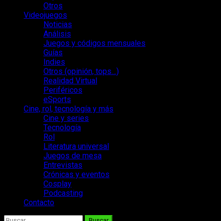
Otros
Videojuegos
Noticias
Análisis
Juegos y códigos mensuales
Guías
Indies
Otros (opinión, tops…)
Realidad Virtual
Periféricos
eSports
Cine, rol, tecnología y más
Cine y series
Tecnología
Rol
Literatura universal
Juegos de mesa
Entrevistas
Crónicas y eventos
Cosplay
Podcasting
Contacto
Buscar: