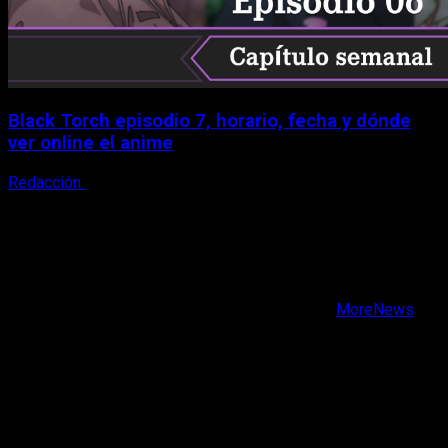
Black Torch episodio 7, horario, fecha y dónde
ver online el anime
Redacción
8 de agosto, 2026
X
Facebook
Instagram
Youtube
Copyright © Todos los derechos reservados.
|
MoreNews
por AF themes.