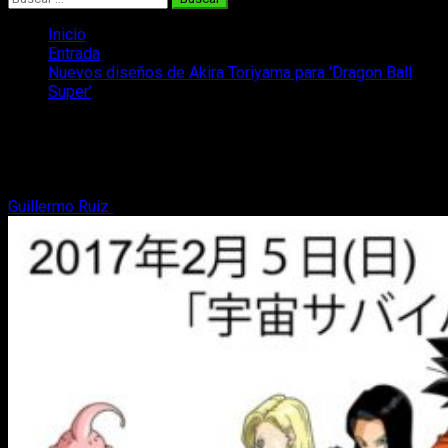
Inicio
Entrada
Nuevos diseños de Akira Toriyama para ‘Dragon Ball
Super’
Nuevos diseños de Akira Toriyama para
‘Dragon Ball Super’
Guillermo Ruiz
20 de enero, 2017
2 minutos de lectura