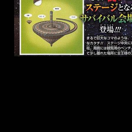
Tatami de combate para el torneo de los 12 univesos | Fu
V Jump
Universe Survival se estrena el 5 de febrero
¿Qué os parecen estos nuevos diseños? ¿Tenéis ganas de
que llegue este nuevo arco de
Dragon Ball Super
? Os
recordamos que
Universe Survival
, nombre del nuevo
arco, llegará a las pantallas japonesas el próximo
5 de
febrero
.
El arco girará en torno a un torneo en el que los 12 universos
se enfrentarán entre sí en equipos de 10 luchadores. El