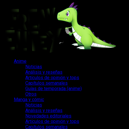
Saltar
al
contenido
Menú
Anime
principal
Noticias
Análisis y reseñas
Artículos de opinión y tops
Capítulos semanales
Guías de temporada (anime)
Otros
Manga y cómic
Noticias
Análisis y reseñas
Novedades editoriales
Artículos de opinión y tops
Capítulos semanales