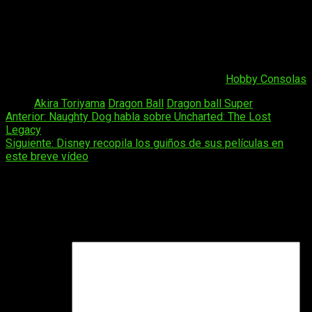
Dragon Ball Super
es la secuela de la serie
Dragon Ball Z
, supervisada por Akira Toriyama.
Continuará la historia de Goku y compañía
después de la destrucción del monstruo Bu.
Fuente:
Hobby Consolas
Tags:
Akira Toriyama
Dragon Ball
Dragon ball Super
Navegación
Anterior:
Naughty Dog habla sobre Uncharted: The Lost
Legacy
de
Siguiente:
Disney recopila los guiños de sus películas en
entradas
este breve vídeo
Deja una respuesta
Tu dirección de correo electrónico no será publicada.
Los
campos obligatorios están marcados con
*