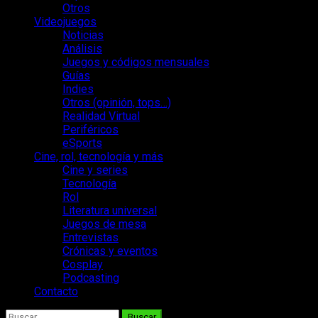
Otros
Videojuegos
Noticias
Análisis
Juegos y códigos mensuales
Guías
Indies
Otros (opinión, tops…)
Realidad Virtual
Periféricos
eSports
Cine, rol, tecnología y más
Cine y series
Tecnología
Rol
Literatura universal
Juegos de mesa
Entrevistas
Crónicas y eventos
Cosplay
Podcasting
Contacto
Buscar: