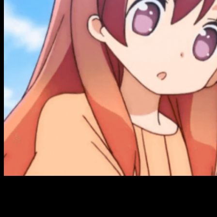
El nuevo anime del creador de
Lucky Star
,
Maesetsu!
, ha
revelado el pasado miércoles su
nuevo vídeo promocional
.
Lo anunció a través de la web oficial de la serie producida por