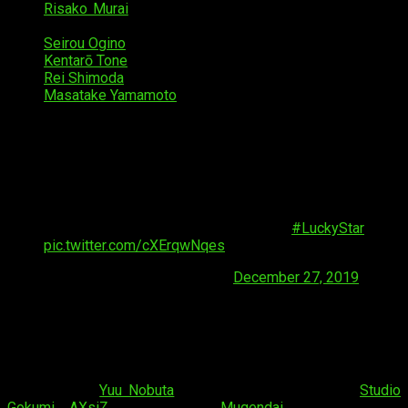
Risako Murai
como
Hajime Chūkan
, la hermana mayor
de Nayuta
Seirou Ogino
como
Carlos Ali
Kentarō Tone
como
manager
Rei Shimoda
como
tía Keiko
Masatake Yamamoto
como sí mismo
Hiromi Sameshima como sí mismo
También se reveló una
imagen promocional
que
compartimos en nuestra cuenta de twitter el pasado 27 de
diciembre
Nueva imagen de 'Maesetsu!', el nuevo proyecto
del creador de
#LuckyStar
pic.twitter.com/cXErqwNqes
— FreakEliteX (@FreakEliteX)
December 27, 2019
Equipo técnico
No solo se han revelado detalles del elenco, sino que
también tenemos noticias del
staff
que estará detrás de este
nuevo anime.
Yuu Nobuta
está dirigiendo la obra en
Studio
Gokumi
y
AXsiZ
. Por otra parte, a
Mugendai
se le acredita con