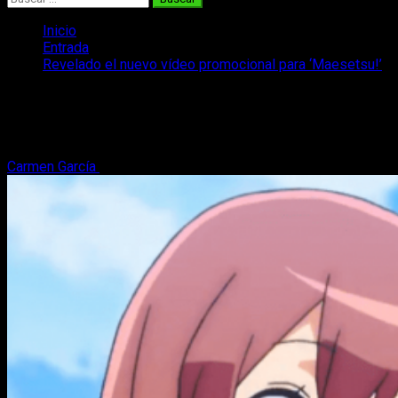
Inicio
Entrada
Revelado el nuevo vídeo promocional para ‘Maesetsu!’
Revelado el nuevo vídeo promocional
para ‘Maesetsu!’
Carmen García
10 de enero, 2020
2 minutos de lectura