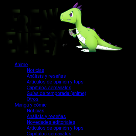
Saltar
al
contenido
Menú
Anime
principal
Noticias
Análisis y reseñas
Artículos de opinión y tops
Capítulos semanales
Guías de temporada (anime)
Otros
Manga y cómic
Noticias
Análisis y reseñas
Novedades editoriales
Artículos de opinión y tops
Capítulos semanales