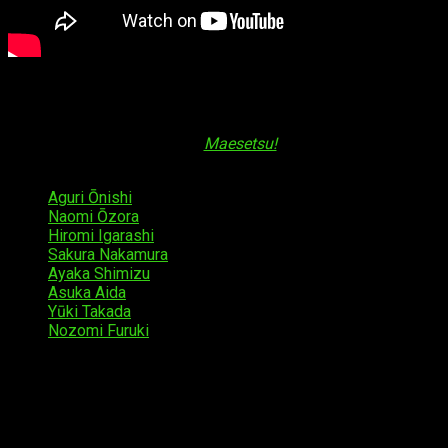
Ya se ha confirmado que esta nueva serie se estrenará este
mismo año, aunque todavía no se ha informado acerca de su
fecha exacta. Lo que sí se ha confirmado es el elenco de
actores que participarán en
Maesetsu!
, que a continuación, os
listamos:
Aguri Ōnishi
como
Fubuki Kitakaze
Naomi Ōzora
como
Mafuyu Kogarashi
Hiromi Igarashi
como
Rin Araya
Sakura Nakamura
como
Nayuta Asōgi
Ayaka Shimizu
como
Arashi Waraino
Asuka Aida
como
Eru Kusaba
Yūki Takada
como
Manatsu Kogarashi
Nozomi Furuki
como
Kanae Kanari
Junki Tomita como él mismo
Hatsuna Ubuno como ella misma
También se han revelado otros miembros del elenco
secundarios, entre ellos: