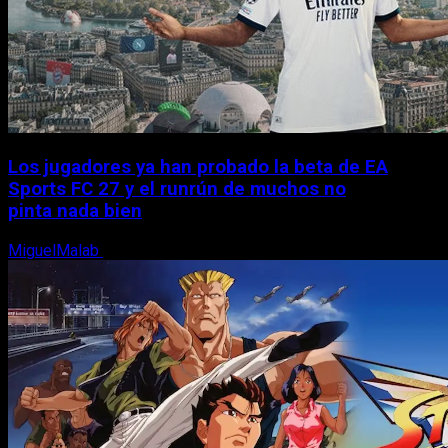
Los jugadores ya han probado la beta de EA
Sports FC 27 y el runrún de muchos no
pinta nada bien
MiguelMalab
9 de agosto, 2026