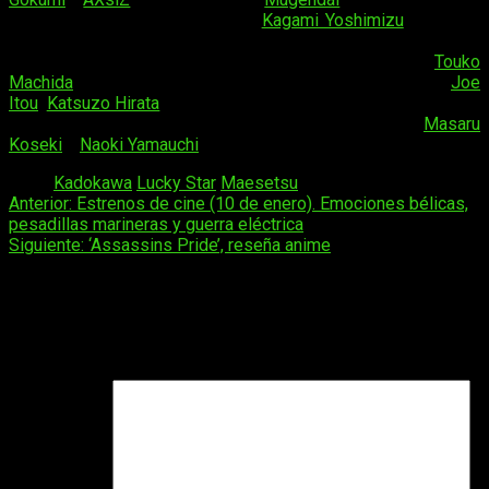
el trabajo original, mientras que
Kagami Yoshimizu
(autor de
Lucky Star
) se encarga de las ilustraciones originales. Al
mando de la composición de la serie encontramos a
Touko
Machida
, que escribe los guiones junto con Shōta Gōto y
Joe
Itou
.
Katsuzo Hirata
se encarga del diseño de personajes del
anime, y por último, en la animación encontramos a
Masaru
Koseki
y
Naoki Yamauchi
.
Tags:
Kadokawa
Lucky Star
Maesetsu
Navegación
Anterior:
Estrenos de cine (10 de enero). Emociones bélicas,
pesadillas marineras y guerra eléctrica
de
Siguiente:
‘Assassins Pride’, reseña anime
entradas
Deja una respuesta
Tu dirección de correo electrónico no será publicada.
Los
campos obligatorios están marcados con
*