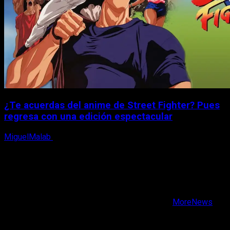
¿Te acuerdas del anime de Street Fighter? Pues
regresa con una edición espectacular
MiguelMalab
8 de agosto, 2026
X
Facebook
Instagram
Youtube
Copyright © Todos los derechos reservados.
|
MoreNews
por AF themes.