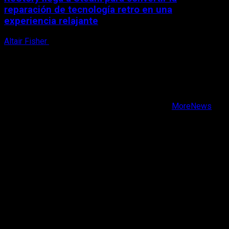
reparación de tecnología retro en una
experiencia relajante
Altair Fisher
8 de agosto, 2026
X
Facebook
Instagram
Youtube
Copyright © Todos los derechos reservados.
|
MoreNews
por AF themes.