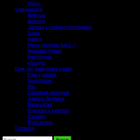
Otros
Videojuegos
Noticias
Análisis
Juegos y códigos mensuales
Guías
Indies
Otros (opinión, tops…)
Realidad Virtual
Periféricos
eSports
Cine, rol, tecnología y más
Cine y series
Tecnología
Rol
Literatura universal
Juegos de mesa
Entrevistas
Crónicas y eventos
Cosplay
Podcasting
Contacto
Buscar: