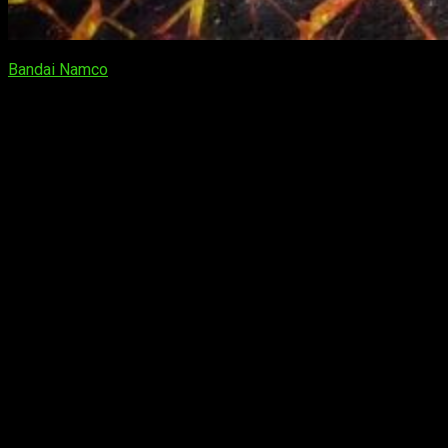
Bandai Namco
ha liberado un nuevo tráiler de
One Piece Pirate
Warriors 4
en el que nos muestra una
gran cantidad de
personajes jugables
y sus ataques finales más poderosos.
One Piece Pirate Warriors 4
saldrá el 27
de marzo