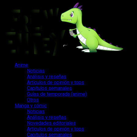
Saltar
al
contenido
Menú
Anime
principal
Noticias
Análisis y reseñas
Artículos de opinión y tops
Capítulos semanales
Guías de temporada (anime)
Otros
Manga y cómic
Noticias
Análisis y reseñas
Novedades editoriales
Artículos de opinión y tops
Capítulos semanales