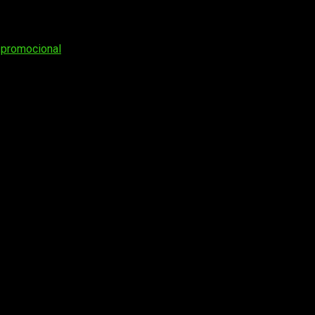
 promocional
os obligatorios están marcados con
*