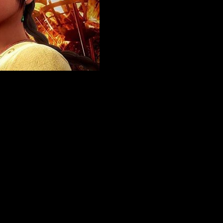
es de combate. Podemos ver como
Ryo
, el protagonista, entre