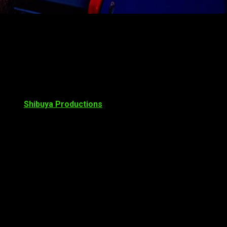
stos días. Recordemos que el videojuego se lanzará el
27 de
ado por
Shibuya Productions
y su CEO,
Cédric Biscay
. Este no