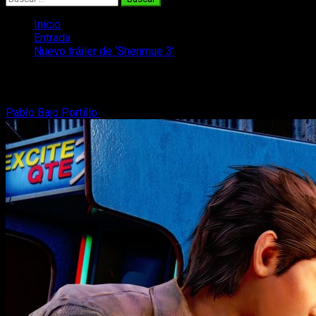
Inicio
Entrada
Nuevo tráiler de ‘Shenmue 3’
Nuevo tráiler de ‘Shenmue 3’
Pablo Bajo Portillo
11 de marzo, 2019
2 minutos de lectura