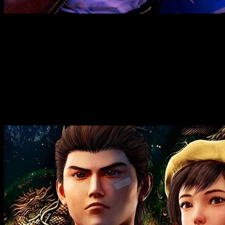
¡Ha mejorado bastante todo!
Hemos podido ver al fin el aspecto que probablemente tendrá 
agosto
. Las plataformas elegidas son
PS4 y PC
.
Aspecto renovado y combates
El nuevo tráiler se ha mostrado en el
MAGIC 2019
, un evento 
es otro que el
co-productor de
Shenmue 3
.