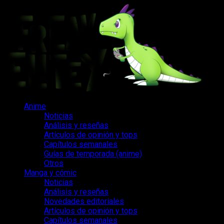
Saltar
al
contenido
Menú
Anime
principal
Noticias
Análisis y reseñas
Artículos de opinión y tops
Capítulos semanales
Guías de temporada (anime)
Otros
Manga y cómic
Noticias
Análisis y reseñas
Novedades editoriales
Artículos de opinión y tops
Capítulos semanales