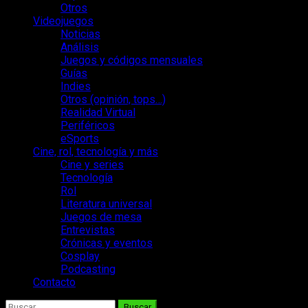
Otros
Videojuegos
Noticias
Análisis
Juegos y códigos mensuales
Guías
Indies
Otros (opinión, tops…)
Realidad Virtual
Periféricos
eSports
Cine, rol, tecnología y más
Cine y series
Tecnología
Rol
Literatura universal
Juegos de mesa
Entrevistas
Crónicas y eventos
Cosplay
Podcasting
Contacto
Buscar: