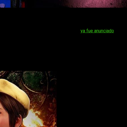
la versión final de
Shenmue 3
. El tráiler
ya fue anunciado
para e
de Japón enfocado en el anime y los videojuegos. Está present