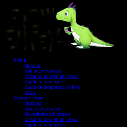
Saltar
al
contenido
Menú
Anime
principal
Noticias
Análisis y reseñas
Artículos de opinión y tops
Capítulos semanales
Guías de temporada (anime)
Otros
Manga y cómic
Noticias
Análisis y reseñas
Novedades editoriales
Artículos de opinión y tops
Capítulos semanales