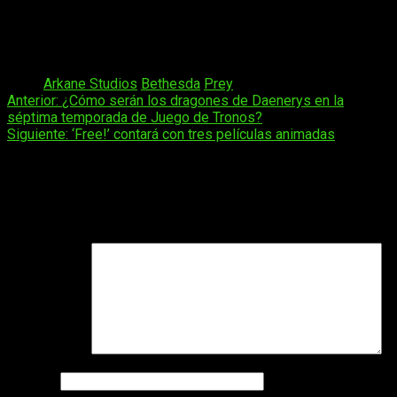
transformarse en cualquier cosa.
Por último os recordamos que
Prey
sale a la venta el 5 de
Mayo para
PS4, PC y Xbox One.
Tags:
Arkane Studios
Bethesda
Prey
Navegación
Anterior:
¿Cómo serán los dragones de Daenerys en la
séptima temporada de Juego de Tronos?
de
Siguiente:
‘Free!’ contará con tres películas animadas
entradas
Deja una respuesta
Tu dirección de correo electrónico no será publicada.
Los
campos obligatorios están marcados con
*
Comentario
*
Nombre