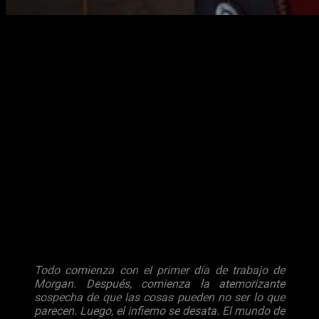
Una taza nunca podría haber sido tan
peligrosa
Arkane Studios y
Bethesda
, han publicado un nuevo vídeo de
Prey
, el cual presenta los primeros pasos del juego;
concretamente nos muestran un
gameplay
sobre los
primeros 35 minutos de
Prey,
centrado en nuestra travesía
por la
Talos I ,
controlando al personaje de
Morgan Yu.
Los primeros minutos de juego de lo nuevo de
Arkane Studios
El vídeo muestra los 35 primeros minutos de
Prey
. La
descripción oficial que ha dado
Bethesda
y
Arkane Studios
al vídeo es la siguiente:
Todo comienza con el primer día de trabajo de
Morgan. Después, comienza la atemorizante
sospecha de que las cosas pueden no ser lo que
parecen. Luego, el infierno se desata. El mundo de