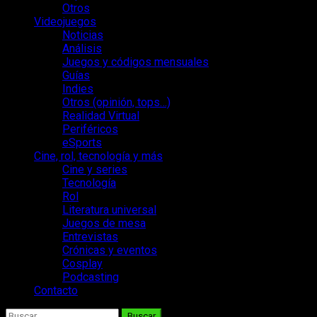
Otros
Videojuegos
Noticias
Análisis
Juegos y códigos mensuales
Guías
Indies
Otros (opinión, tops…)
Realidad Virtual
Periféricos
eSports
Cine, rol, tecnología y más
Cine y series
Tecnología
Rol
Literatura universal
Juegos de mesa
Entrevistas
Crónicas y eventos
Cosplay
Podcasting
Contacto
Buscar: