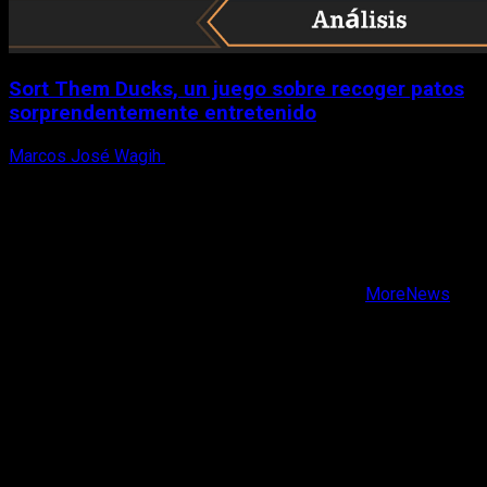
Sort Them Ducks, un juego sobre recoger patos
sorprendentemente entretenido
Marcos José Wagih
8 de agosto, 2026
X
Facebook
Instagram
Youtube
Copyright © Todos los derechos reservados.
|
MoreNews
por AF themes.