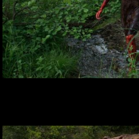
Leatherface
contará cómo un grupo de jóvenes escapan de
un psiquiátrico y cómo uno de ellos se convertirá en el
asesino que todos conocimos en 1974 con la película dirigida
por
Tobe Hooper
. Durante su huida, el grupo secuestra a una
joven enfermera y la llevarán con ellos en un viaje que
supondrá un infierno. Mientras tanto, serán perseguidos por
un demente policía que busca venganza.