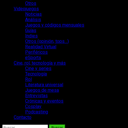
Otros
Videojuegos
Noticias
Análisis
Juegos y códigos mensuales
Guías
Indies
Otros (opinión, tops…)
Realidad Virtual
Periféricos
eSports
Cine, rol, tecnología y más
Cine y series
Tecnología
Rol
Literatura universal
Juegos de mesa
Entrevistas
Crónicas y eventos
Cosplay
Podcasting
Contacto
Buscar: