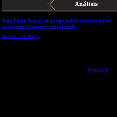
Sort Them Ducks, un juego sobre recoger patos
sorprendentemente entretenido
Marcos José Wagih
8 de agosto, 2026
X
Facebook
Instagram
Youtube
Copyright © Todos los derechos reservados.
|
MoreNews
por AF themes.