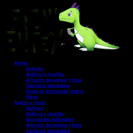
Saltar
al
contenido
Menú
Anime
principal
Noticias
Análisis y reseñas
Artículos de opinión y tops
Capítulos semanales
Guías de temporada (anime)
Otros
Manga y cómic
Noticias
Análisis y reseñas
Novedades editoriales
Artículos de opinión y tops
Capítulos semanales