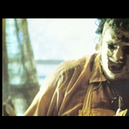
cine está en marcha, está dirigida por
Julien Maury y
Alexandre Bustillo
. ¿Quieres ver las primeras imágenes de
la precuela?
Los fans de
La Matanza de Texas
podrán conocer los