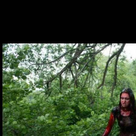
orígenes de su macabri protagonista con la
precuela
Leatherface
. La cinta, dirigida por
Julien
Maury
y
Alexandre Bustillo
, podrá ser vista primero en las
salas estadounidenses en
octubre
, aunque por ahora no hay
fecha establecida en los cines españoles. No obstante
podemos ver las primeras fotos del rodaje vía
Bloody
Disgusting
.