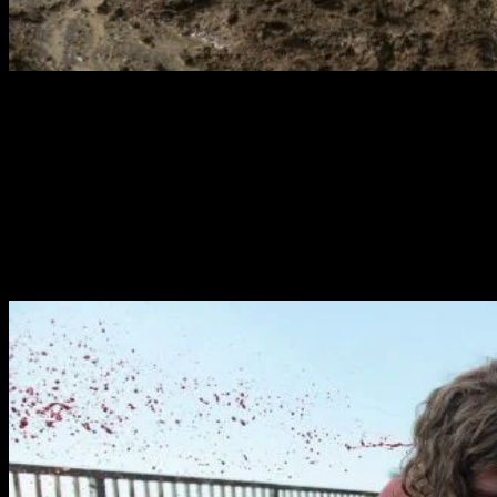
La película tendrá perturbadoras escenas de terror,
puesto que la calificación que recibirá en Estados Unidos
es la R
, debido a su alto
contenido intenso de sangre y
violencia, imágenes desagradables, lenguaje mal
sonante y escenas de sexo y desnudos
.
Como podemos
ver tendrá la misma esencia de todas las entregas anteriores
y spin-off de la saga. Violencia gratuita por un tubo,
esperemos que no sea censurada en numerosos países,
como por ejemplo en Australia.