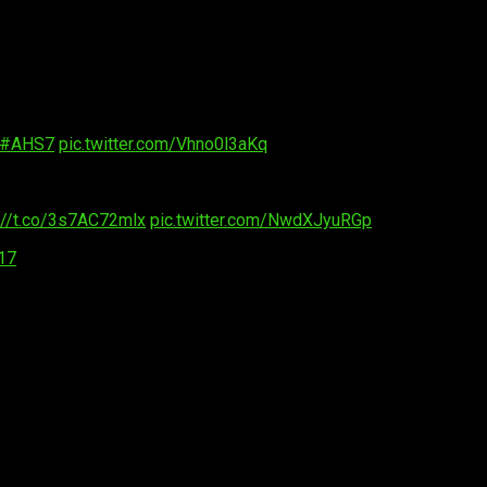
bargo, aunque sí tenemos más pistas que con su predecesora, lo c
y
?
unas imágenes obtenidas del rodaje de la serie en una pequeña ur
arteles con la cara de Sarah Paulson bajo el título «Mu
smos.
#AHS7
pic.twitter.com/Vhno0l3aKq
://t.co/3s7AC72mlx
pic.twitter.com/NwdXJyuRGp
017
espués de las elecciones presidenciales de Estados Unid
 girar el argumento de esta nueva entrega de
American Horror
orma.
r el momento:
os de
Sarah Paulson
,
Evan Peters
,
Billie Lourd
,
Cheyenne Ja
o un nuevo fichaje fue anunciado recientemente.