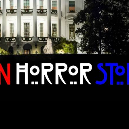
streno planeado para
este otoño
. Recién empezado el verano,
la ficción de terror, el hecho de que
Murphy
quisiera ir adela