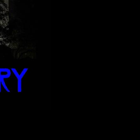
 aún quedan unos meses, pero las novedades siguen llegando
ntando algunos detalles de esta séptima parecía indicar que la