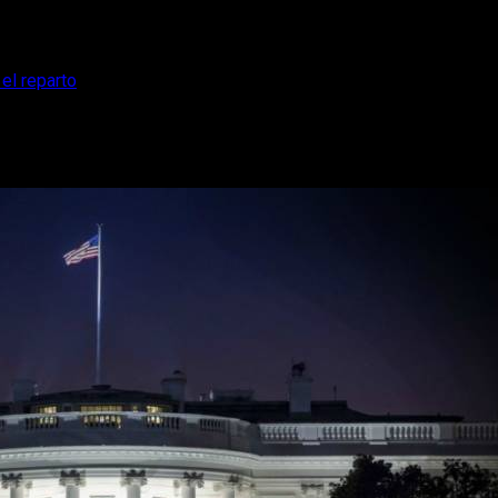
el reparto
es de la trama y el reparto