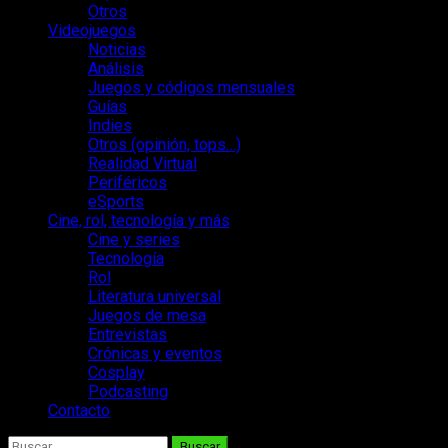
Otros
Videojuegos
Noticias
Análisis
Juegos y códigos mensuales
Guías
Indies
Otros (opinión, tops…)
Realidad Virtual
Periféricos
eSports
Cine, rol, tecnología y más
Cine y series
Tecnología
Rol
Literatura universal
Juegos de mesa
Entrevistas
Crónicas y eventos
Cosplay
Podcasting
Contacto
Buscar: