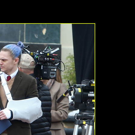
o de azul y más adelante el medio
Just Jared
difundió algunas