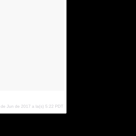
 de Jun de 2017 a la(s) 5:22 PDT
ítico,
Ryan Murphy
ha ido adelantando algunas pistas de otros