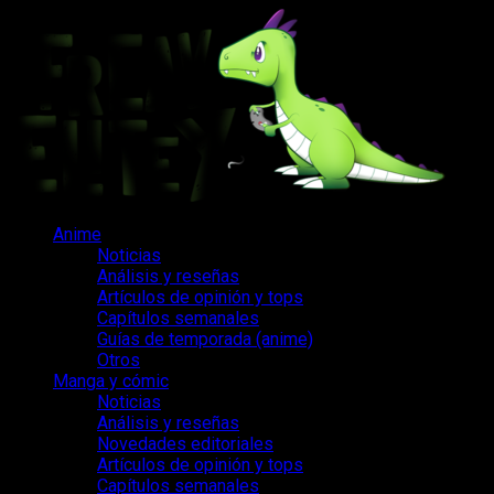
Saltar
al
contenido
Menú
Anime
principal
Noticias
Análisis y reseñas
Artículos de opinión y tops
Capítulos semanales
Guías de temporada (anime)
Otros
Manga y cómic
Noticias
Análisis y reseñas
Novedades editoriales
Artículos de opinión y tops
Capítulos semanales