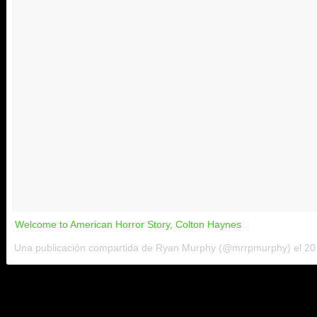
Welcome to American Horror Story, Colton Haynes
Una publicación compartida de Ryan Murphy (@mrrpmurphy) el
20
2. Respecto a los personajes
A parte de la nueva teoría sobre
Sarah Paulson
como cargo pol