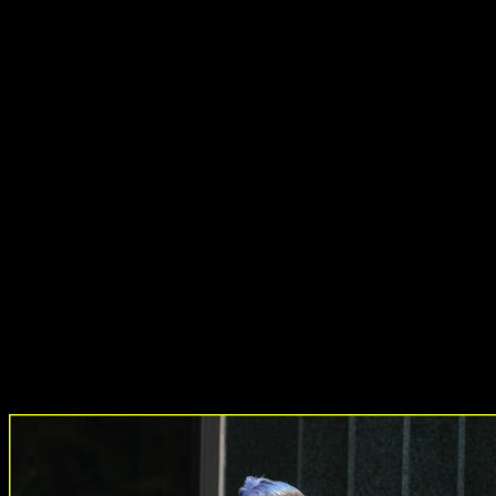
Uno de ellos ha sido el encarnado por
Evan Peters
. El cread
instantáneas de
Peters
durante el rodaje.