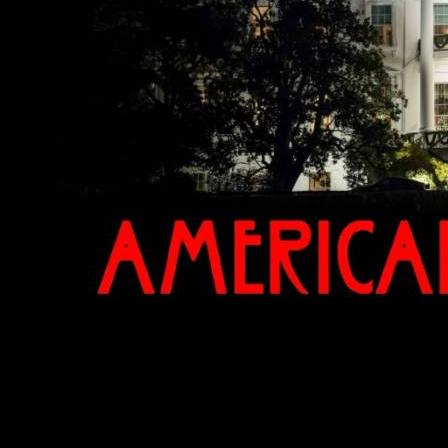
La próxima temporada de
American Horror Story
tiene su e
poco a poco.
Después del gran misterio que supuso la sexta temporada de 