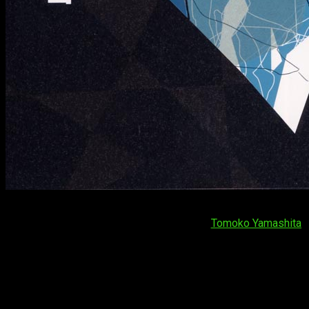
La editorial sigue apostando por el
BL
en España y por eso
nos trae este manga de 10 volúmenes de
Tomoko Yamashita
.
Muchos conocerán esta obra por su reciente adaptación
anime titulada
The night beyond the tricornered
window
,
disponible en Crunchyroll. Según confirman,
licenciarán la obra con el título en inglés.
Repaso de novedades