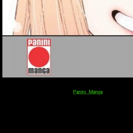
Siguiendo con las novedades del sábado en el
27 Manga
Barcelona
, le toca el turno a
Panini Manga
. Durante su
conferencia de presentación, la editorial desveló
4 licencias
manga
que se sumarán a su catálogo próximamente.
Procedemos a contaros brevemente cuáles son.
Panini Manga muestra 4 novedades en
el 27 Manga Barcelona