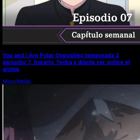
You and I Are Polar Opposites temporada 2
episodio 7, horario, fecha y dónde ver online el
anime
MiguelMalab
9 de agosto, 2026