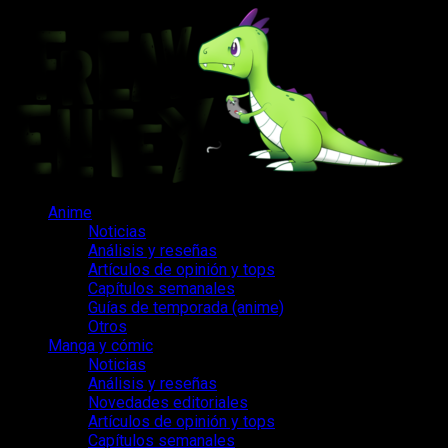
Saltar
al
contenido
Menú
Anime
principal
Noticias
Análisis y reseñas
Artículos de opinión y tops
Capítulos semanales
Guías de temporada (anime)
Otros
Manga y cómic
Noticias
Análisis y reseñas
Novedades editoriales
Artículos de opinión y tops
Capítulos semanales