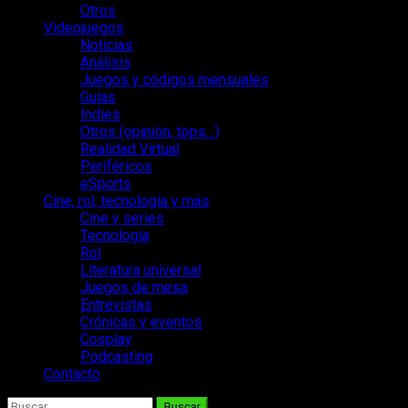
Otros
Videojuegos
Noticias
Análisis
Juegos y códigos mensuales
Guías
Indies
Otros (opinión, tops…)
Realidad Virtual
Periféricos
eSports
Cine, rol, tecnología y más
Cine y series
Tecnología
Rol
Literatura universal
Juegos de mesa
Entrevistas
Crónicas y eventos
Cosplay
Podcasting
Contacto
Buscar: