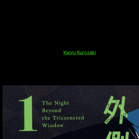
estuvo licenciado por Glénat. Después, la consiguió Panini en
un total de 22 tomos. Ahora, la editorial nos la trae de vuelta
para aquellos que no pudieron hacerse con ella en una nueva
edición más condensada de
14 volúmenes
.
Siguen con otra obra dentro del mundo de
Rurōni Kenshin
,
titulada
Rurōni Kenshin: Meiji Kenkaku Romantan Hokkaidō
Hen
.
Se trata de la secuela abierta de
Kenshin
con 6
volúmenes publicados en Japón. En ella, —aparte de Nobuhiro
Watsuki— también colabora
Kaoru Kurosaki
.
Se suma el
BL
Sankaku Mado no
Sotogawa wa Yoru