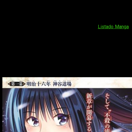
La primera de ellas fue
Sono Bisque Doll wa Koi wo suru
, que
llegará a España bajo el título
Sexy Cosplay Doll
. Este título,
de hecho, ya lo conocíamos: días atrás la propia editorial nos
desveló la licencia, tal y como apunta la web
Listado Manga
.
Este manga, del autor
Shin’ichi Fukuda, cuenta con 8
volúmenes publicados en Japón y aún sigue abierta. Además,
se anunció el pasado mes de abril que la obra contaría con
una adaptación animada, por lo que parece una buena opción
para Panini Manga.
Vuelve
Rurōni Kenshin