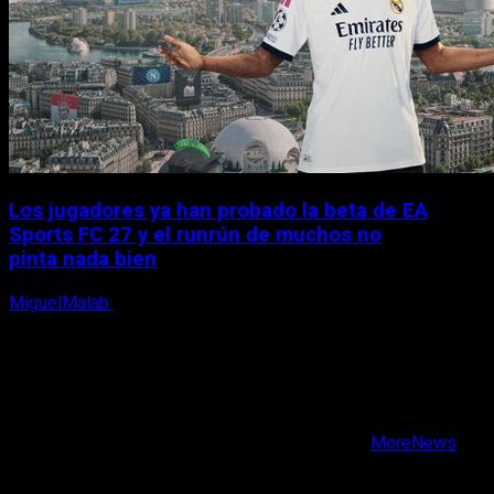
Los jugadores ya han probado la beta de EA
Sports FC 27 y el runrún de muchos no
pinta nada bien
MiguelMalab
9 de agosto, 2026
X
Facebook
Instagram
Youtube
Copyright © Todos los derechos reservados.
|
MoreNews
por AF themes.