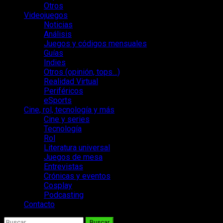
Otros
Videojuegos
Noticias
Análisis
Juegos y códigos mensuales
Guías
Indies
Otros (opinión, tops…)
Realidad Virtual
Periféricos
eSports
Cine, rol, tecnología y más
Cine y series
Tecnología
Rol
Literatura universal
Juegos de mesa
Entrevistas
Crónicas y eventos
Cosplay
Podcasting
Contacto
Buscar: