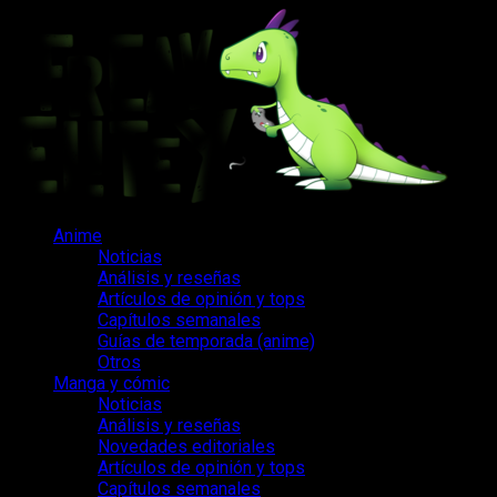
Saltar
al
contenido
Menú
Anime
principal
Noticias
Análisis y reseñas
Artículos de opinión y tops
Capítulos semanales
Guías de temporada (anime)
Otros
Manga y cómic
Noticias
Análisis y reseñas
Novedades editoriales
Artículos de opinión y tops
Capítulos semanales