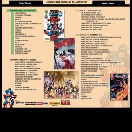
En cuanto a despedidas, el escritor
Jason Aaron
cierra su
etapa en
Los Vengadores
con un espectacular número que
incluirá a todos los personajes fundamentales de su tiempo
en la serie. Por otro lado,
Hulk
también llega a su fin con Ryan