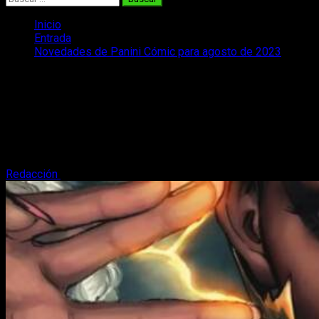
Inicio
Entrada
Novedades de Panini Cómic para agosto de 2023
Novedades de Panini Cómic para
agosto de 2023
¡Vamos con las novedades de Panini Cómic para agosto de
2023! ¿Qué nos ha preparado la editorial? ¡Repasamso sus
lanzamientos!
Redacción
3 de agosto, 2023
3 minutos de lectura